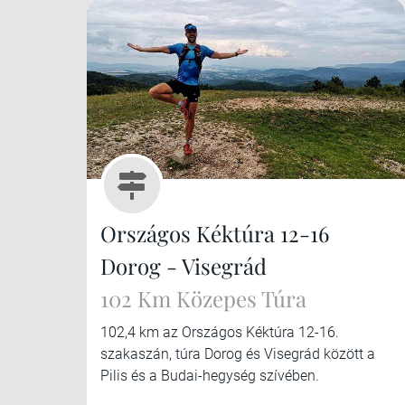
Országos Kéktúra 12-16
Dorog - Visegrád
102 Km Közepes Túra
102,4 km az Országos Kéktúra 12-16.
szakaszán, túra Dorog és Visegrád között a
Pilis és a Budai-hegység szívében.