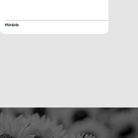
#túrázás