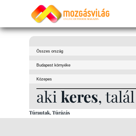
aki
keres
, talál
Túrautak, Túrázás