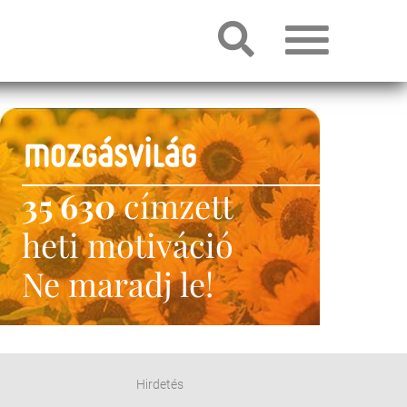
35 630
címzett
heti motiváció
Ne maradj le!
Hirdetés