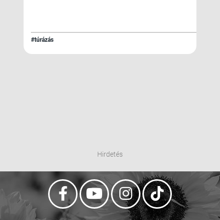
#túrázás
Hirdetés