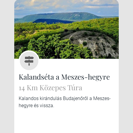
Kalandséta a Meszes-hegyre
14 Km Közepes Túra
Kalandos kirándulás Budajenőről a Meszes-
hegyre és vissza.