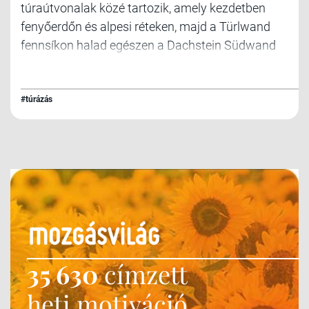
túraútvonalak közé tartozik, amely kezdetben
fenyőerdőn és alpesi réteken, majd a Türlwand
fennsíkon halad egészen a Dachstein Südwand
lábáig. A szintkülönbség Ramsau-Ort és a
Südwandhütte között 736 m.
#túrázás
35 630
címzett
heti motiváció