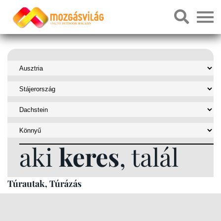
aki
keres
, talál
Túrautak, Túrázás