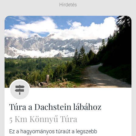
Hirdetés
Túra a Dachstein lábához
5 Km Könnyű Túra
Ez a hagyományos túraút a legszebb