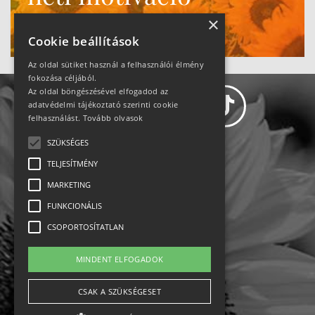
Ne maradj le!
×
Cookie beállítások
Az oldal sütiket használ a felhasználói élmény
fokozása céljából.
Az oldal böngészésével elfogadod az
adatvédelmi tájékoztató szerinti cookie
felhasználást.
Tovább olvasok
SZÜKSÉGES
Adatvédelem
TELJESÍTMÉNY
MARKETING
Állásajánlatok
FUNKCIONÁLIS
Impresszum-kapcsolat
CSOPORTOSÍTATLAN
Jogi nyilatkozat
MINDENT ELFOGADOK
Rólunk
CSAK A SZÜKSÉGESET