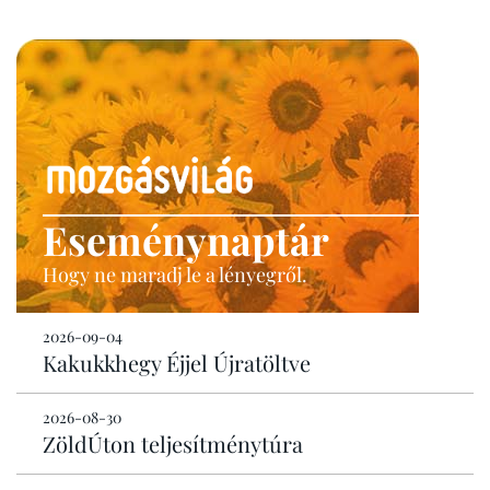
Eseménynaptár
Hogy ne maradj le a lényegről.
2026-09-04
Kakukkhegy Éjjel Újratöltve
2026-08-30
ZöldÚton teljesítménytúra