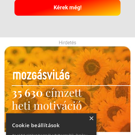
Kérek még!
Hirdetés
35 630
címzett
heti motiváció
Ne maradj le!
×
Cookie beállítások