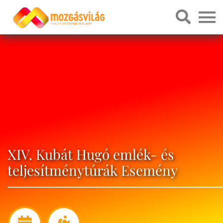
XIV. Kubát Hugó emlék- és
teljesítménytúrák Esemény