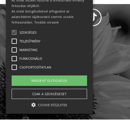
Az oldal sütiket használ a felhasználói élmény
fokozása céljából.
Az oldal böngészésével elfogadod az
adatvédelmi tájékoztató szerinti cookie
felhasználást.
Tovább olvasok
SZÜKSÉGES
Adatvédelem
TELJESÍTMÉNY
MARKETING
Állásajánlatok
FUNKCIONÁLIS
Impresszum-kapcsolat
CSOPORTOSÍTATLAN
Jogi nyilatkozat
MINDENT ELFOGADOK
Rólunk
CSAK A SZÜKSÉGESET
COOKIE RÉSZLETEK
English
Ebike
Osztrák sípályák
Magyar sípályák
Szükséges
Teljesítmény
Marketing