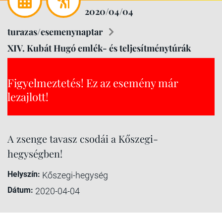
2020/04/04
turazas/esemenynaptar
XIV. Kubát Hugó emlék- és teljesítménytúrák
Figyelmeztetés! Ez az esemény már
lezajlott!
A zsenge tavasz csodái a Kőszegi-
hegységben!
Helyszín:
Kőszegi-hegység
Dátum:
2020-04-04