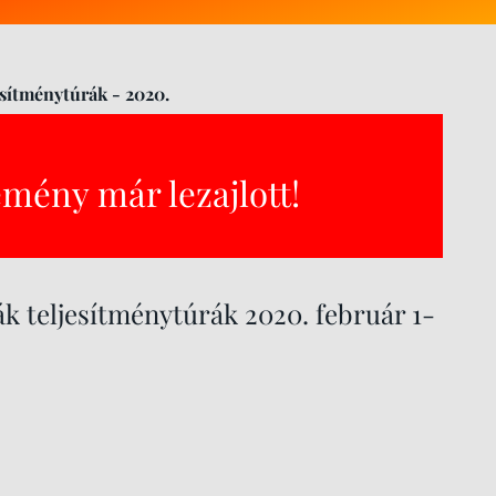
esítménytúrák - 2020.
emény már lezajlott!
ák teljesítménytúrák 2020. február 1-