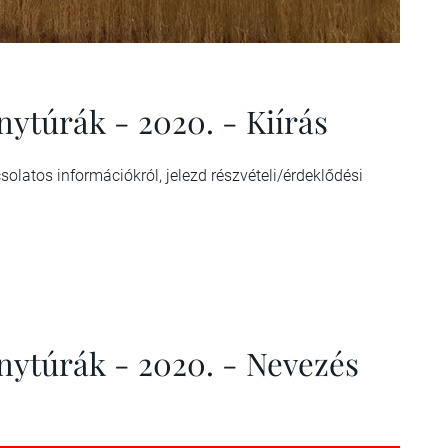
énytúrák - 2020. - Kiírás
latos információkról, jelezd részvételi/érdeklődési
énytúrák - 2020. - Nevezés