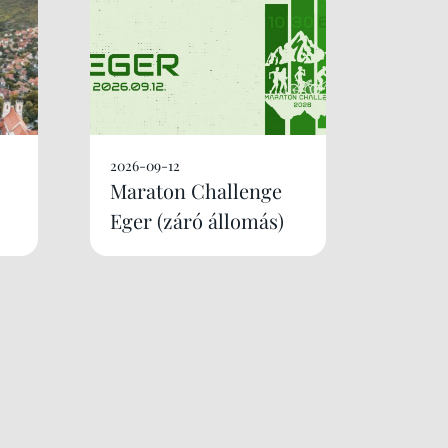
2026-09-12
Maraton Challenge
Eger (záró állomás)