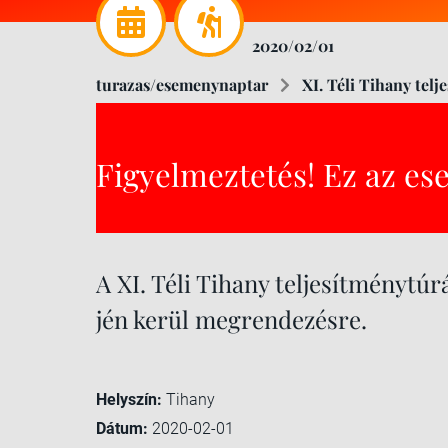
2020/02/01
turazas/esemenynaptar
XI. Téli Tihany telj
Figyelmeztetés! Ez az es
A XI. Téli Tihany teljesítménytúr
jén kerül megrendezésre.
Helyszín:
Tihany
Dátum:
2020-02-01