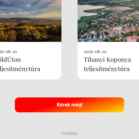
26-08-30
2026-08-20
öldÚton
Tihanyi Koponya
eljesítménytúra
teljesítménytúra
Kérek még!
Hirdetés