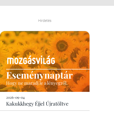
Hirdetés
Eseménynaptár
Hogy ne maradj le a lényegről.
2026-09-04
Kakukkhegy Éjjel Újratöltve