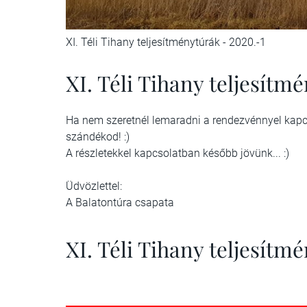
XI. Téli Tihany teljesítménytúrák - 2020.-1
XI. Téli Tihany teljesítm
Ha nem szeretnél lemaradni a rendezvénnyel kapcso
szándékod! :)
A részletekkel kapcsolatban később jövünk... :)
Üdvözlettel:
A Balatontúra csapata
XI. Téli Tihany teljesítm