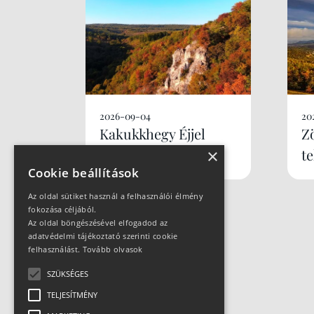
2026-09-04
20
Kakukkhegy Éjjel
Z
×
Újratöltve
t
Cookie beállítások
Az oldal sütiket használ a felhasználói élmény
fokozása céljából.
Az oldal böngészésével elfogadod az
adatvédelmi tájékoztató szerinti cookie
felhasználást.
Tovább olvasok
SZÜKSÉGES
TELJESÍTMÉNY