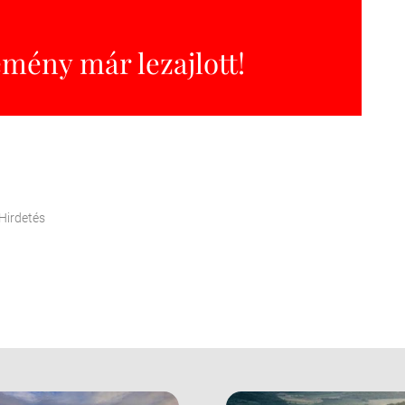
emény már lezajlott!
Hirdetés