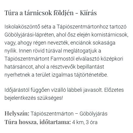
Túra a tárnicsok földjén - Kiírás
Iskolaköszöntő séta a Tápiószentmártonhoz tartozó
Göbölyjárási-lápréten, ahol ősz elején kornistárnicsok,
vagy, ahogy régen nevezték, enciánok sokasága
nyílik. Innen rövid túrával meglátogatjuk a
Tápiószentmártont Farmostól elválasztó középkori
határsáncot, ahol a résztvevők bepillantást
nyerhetnek a terület izgalmas tájtörténetébe.
Időjárástól függően vízálló lábbeli javasolt. Előzetes
bejelentkezés szükséges!
Helyszín:
Tápiószentmárton – Göbölyjárás
Túra hossza, időtartama:
4 km, 3 óra