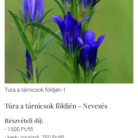
Túra a tárnicsok földjén-1
Túra a tárnicsok földjén - Nevezés
Részvételi díj:
- 1500 Ft/fő
- kedv./családi: 750 Ft/fő