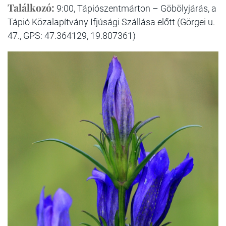
Találkozó:
9:00, Tápiószentmárton – Göbölyjárás, a
Tápió Közalapítvány Ifjúsági Szállása előtt (Görgei u.
47., GPS: 47.364129, 19.807361)