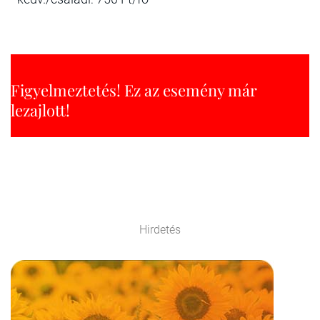
Figyelmeztetés! Ez az esemény már
lezajlott!
Hirdetés