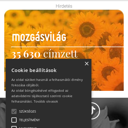
Hirdetés
35 630
címzett
heti motiváció
×
Cookie beállítások
Ne maradj le!
Az oldal sütiket használ a felhasználói élmény
fokozása céljából.
Az oldal böngészésével elfogadod az
adatvédelmi tájékoztató szerinti cookie
felhasználást.
Tovább olvasok
SZÜKSÉGES
TELJESÍTMÉNY