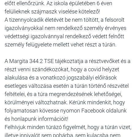
előtt ellenőrzünk. Az iskola épületében 6 éven
felülieknek szájmaszk viselése kötelező!
A tizennyolcadik életévét be nem töltött, a felsorolt
igazolványokkal nem rendelkező személy érvényes
védettségi igazolvánnyal rendelkező védett felnőtt
személy felügyelete mellett vehet részt a túrán.
A Margita 344.2 TSE tájékoztatja a résztvevőket és a
részt venni szándékozókat, hogy a covid helyzet
alakulása és a vonatkozó jogszabályi előírások
esetleges változása esetén a túrán történő részvétel
feltételei, és a túra megrendezésének lehetőségei,
körülményei változhatnak. Kérünk mindenkit, hogy
folyamatosan kövesse nyomon Facebook oldalunk
és honlapunk információit!
Felhívjuk minden túrázó figyelmét, hogy a túrán vizet,
illetve innivalót sem pohárba, sem kulacsba nem