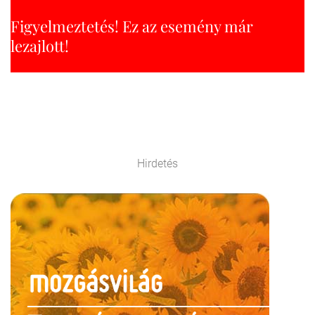
Figyelmeztetés! Ez az esemény már
lezajlott!
Hirdetés