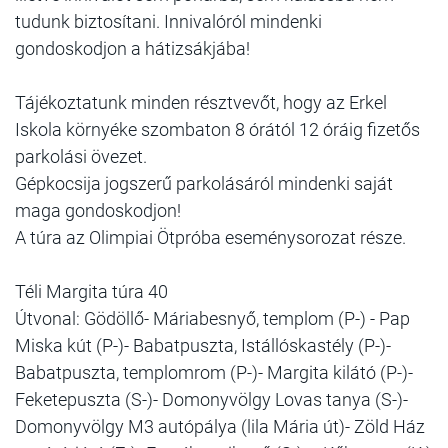
tudunk biztosítani. Innivalóról mindenki
gondoskodjon a hátizsákjába!
Tájékoztatunk minden résztvevőt, hogy az Erkel
Iskola környéke szombaton 8 órától 12 óráig fizetős
parkolási övezet.
Gépkocsija jogszerű parkolásáról mindenki saját
maga gondoskodjon!
A túra az Olimpiai Ötpróba eseménysorozat része.
Téli Margita túra 40
Útvonal: Gödöllő- Máriabesnyő, templom (P-) - Pap
Miska kút (P-)- Babatpuszta, Istállóskastély (P-)-
Babatpuszta, templomrom (P-)- Margita kilátó (P-)-
Feketepuszta (S-)- Domonyvölgy Lovas tanya (S-)-
Domonyvölgy M3 autópálya (lila Mária út)- Zöld Ház