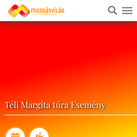
Téli Margita túra Esemény