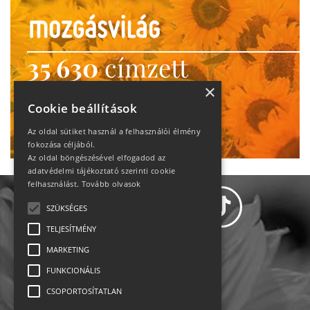
35 630
címzett
heti motiváció
×
Cookie beállítások
Ne maradj le!
Az oldal sütiket használ a felhasználói élmény
fokozása céljából.
Az oldal böngészésével elfogadod az
adatvédelmi tájékoztató szerinti cookie
felhasználást.
Tovább olvasok
SZÜKSÉGES
TELJESÍTMÉNY
MARKETING
Adatvédelem
FUNKCIONÁLIS
CSOPORTOSÍTATLAN
Állásajánlatok