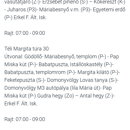
vasútátjáró (Z-)- Erzsébet pihenő (S-) – Kőkereszt (K-)
- Juharos (P3)- Máriabesnyő v.m. (P3)- Egyetemi erdő
(P-) Erkel F. Ált. Isk.
Rajt: 07:00 - 09:00
Téli Margita túra 30
Útvonal: Gödöllő- Máriabesnyő, templom (P-) - Pap
Miska kút (P-)- Babatpuszta, Istállóskastély (P-)-
Babatpuszta, templomrom (P-)- Margita kilátó (P-)-
Feketepuszta (S-)- Domonyvölgy Lovas tanya (S-)-
Domonyvölgy M3 autópálya (lila Mária út)- Pap
Miska kút (P-) Gudra hegy (Zo) – Antal hegy (Z-)-
Erkel F. Ált. Isk.
Rajt: 07:00 - 09:00