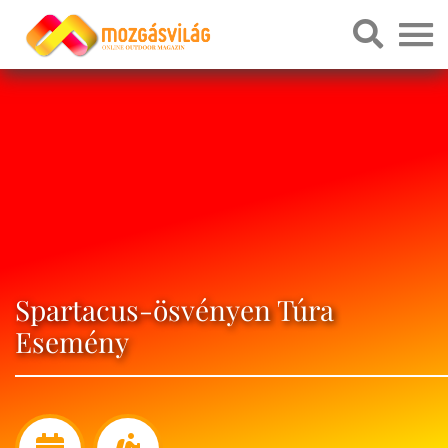
Spartacus-ösvényen Túra
Esemény