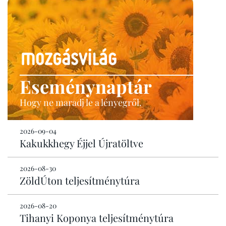
Eseménynaptár
Hogy ne maradj le a lényegről.
2026-09-04
Kakukkhegy Éjjel Újratöltve
2026-08-30
ZöldÚton teljesítménytúra
2026-08-20
Tihanyi Koponya teljesítménytúra