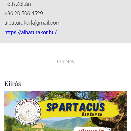
Tóth Zoltán
+36 20 506 4529
albaturakor[a]gmail.com
https://albaturakor.hu/
Hirdetés
Kiírás