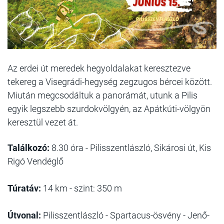
Az erdei út meredek hegyoldalakat keresztezve
tekereg a Visegrádi-hegység zegzugos bércei között.
Miután megcsodáltuk a panorámát, utunk a Pilis
egyik legszebb szurdokvölgyén, az Apátkúti-völgyön
keresztül vezet át.
Találkozó:
8.30 óra - Pilisszentlászló, Sikárosi út, Kis
Rigó Vendéglő
Túratáv:
14 km - szint: 350 m
Útvonal:
Pilisszentlászló - Spartacus-ösvény - Jenő-