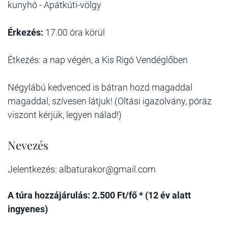
kunyhó - Apátkúti-völgy
Érkezés:
17.00 óra körül
Étkezés: a nap végén, a Kis Rigó Vendéglőben
Négylábú kedvenced is bátran hozd magaddal
magaddal, szívesen látjuk! (Oltási igazolvány, póráz
viszont kérjük, legyen nálad!)
Nevezés
Jelentkezés: albaturakor@gmail.com
A túra hozzájárulás: 2.500 Ft/fő * (12 év alatt
ingyenes)