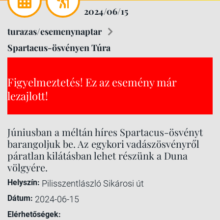
2024/06/15
turazas/esemenynaptar
Spartacus-ösvényen Túra
Figyelmeztetés! Ez az esemény már
lezajlott!
Júniusban a méltán híres Spartacus-ösvényt
barangoljuk be. Az egykori vadászösvényről
páratlan kilátásban lehet részünk a Duna
völgyére.
Helyszín:
Pilisszentlászló Sikárosi út
Dátum:
2024-06-15
Elérhetőségek: