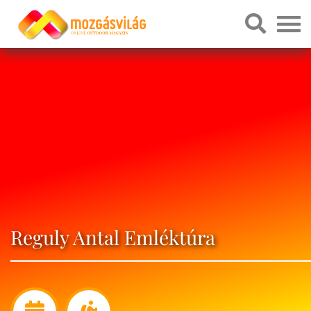
Reguly Antal Emléktúra