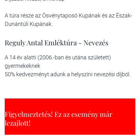
A túra része az Ösvénytaposó Kupának és az Észak-
Dunántúli Kupának.
Reguly Antal Emléktúra - Nevezés
A 14 év alatti (2006.-ban és utána született)
gyermekeknek
50% kedvezményt adunk a helyszíni nevezési díjból.
Figyelmeztetés! Ez az esemény már
lezajlott!