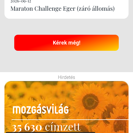
2026-09-12
Maraton Challenge Eger (záró állomás)
Kérek még!
Hirdetés
35 630
címzett