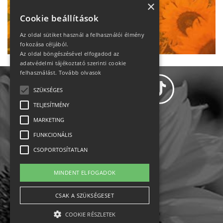
heti motiváció
×
Cookie beállítások
Ne maradj le!
Az oldal sütiket használ a felhasználói élmény
fokozása céljából.
Az oldal böngészésével elfogadod az
adatvédelmi tájékoztató szerinti cookie
felhasználást.
Tovább olvasok
SZÜKSÉGES
TELJESÍTMÉNY
MARKETING
Adatvédelem
FUNKCIONÁLIS
CSOPORTOSÍTATLAN
Állásajánlatok
MINDENT ELFOGADOK
Impresszum-kapcsolat
CSAK A SZÜKSÉGESET
Jogi nyilatkozat
COOKIE RÉSZLETEK
Rólunk