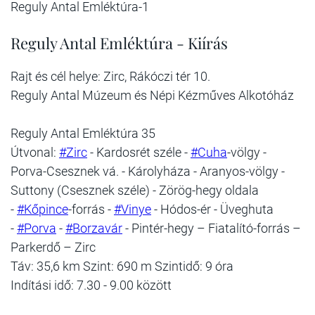
Reguly Antal Emléktúra-1
Reguly Antal Emléktúra - Kiírás
Rajt és cél helye: Zirc, Rákóczi tér 10.
Reguly Antal Múzeum és Népi Kézműves Alkotóház
Reguly Antal Emléktúra 35
Útvonal:
#Zirc
- Kardosrét széle -
#Cuha
-völgy -
Porva-Csesznek vá. - Károlyháza - Aranyos-völgy -
Suttony (Csesznek széle) - Zörög-hegy oldala
-
#Kőpince
-forrás -
#Vinye
- Hódos-ér - Üveghuta
-
#Porva
-
#Borzavár
- Pintér-hegy – Fiatalító-forrás –
Parkerdő – Zirc
Táv: 35,6 km Szint: 690 m Szintidő: 9 óra
Indítási idő: 7.30 - 9.00 között