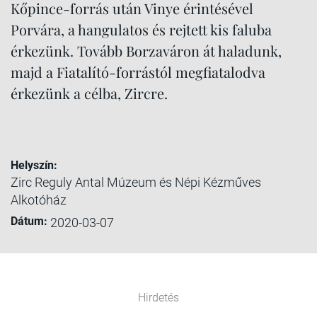
Kőpince-forrás után Vinye érintésével
Porvára, a hangulatos és rejtett kis faluba
érkezünk. Tovább Borzaváron át haladunk,
majd a Fiatalító-forrástól megfiatalodva
érkezünk a célba, Zircre.
Helyszín:
Zirc Reguly Antal Múzeum és Népi Kézműves
Alkotóház
Dátum:
2020-03-07
Hirdetés