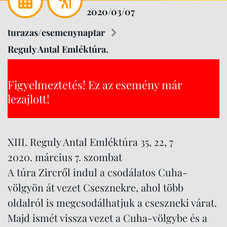
2020/03/07
turazas/esemenynaptar
Reguly Antal Emléktúra.
Figyelmeztetés! Ez az esemény már
lezajlott!
XIII. Reguly Antal Emléktúra 35, 22, 7
2020. március 7. szombat
A túra Zircről indul a csodálatos Cuha-
völgyön át vezet Csesznekre, ahol több
oldalról is megcsodálhatjuk a cseszneki várat.
Majd ismét vissza vezet a Cuha-völgybe és a