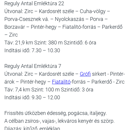
Reguly Antal Emléktúra 22
Útvonal: Zirc – Kardosrét széle – Cuha-völgy –
Porva-Csesznek vá. – Nyolckaszás – Porva –
Borzavár – Pintér-hegy – Fiatalító-forrás – Parkerdő
– Zirc
Táv: 21,9 km Szint: 380 m Szintidő: 6 óra
Indítási idő: 7.30 – 10.30
Reguly Antal Emléktúra 7
Útvonal: Zirc – Kardosrét széle –
Grófi
sírkert - Pintér-
árok – Pintér-hegy –
Fiatalító
-forrás – Parkerdő - Zirc
Táv: 7,4 km Szint: 100 m Szintidő: 3 óra
Indítási idő: 9.30 – 12.00
Frissítés útközben édesség, pogácsa, italjegy.
A célban zsíros-, vajas-, lekváros kenyér és szörp.
Díjazás: kitűző, emléklap