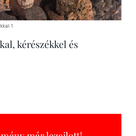
ikkal-1
kal, kérészékkel és
emény már lezajlott!