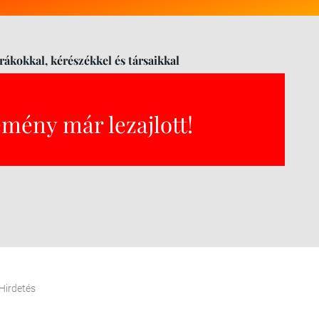
rákokkal, kérészékkel és társaikkal
emény már lezajlott!
Hirdetés