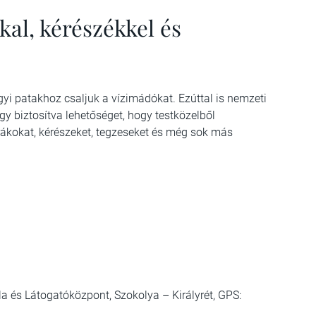
kal, kérészékkel és
gyi patakhoz csaljuk a vízimádókat. Ezúttal is nemzeti
 Így biztosítva lehetőséget, hogy testközelből
ákokat, kérészeket, tegzeseket és még sok más
ola és Látogatóközpont, Szokolya – Királyrét, GPS: