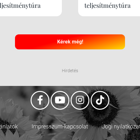
eljesítménytúra
teljesítménytúra
Kérek még!
Hirdetés
jánlatok
Impresszum-kapcsolat
Jogi nyilatkoza