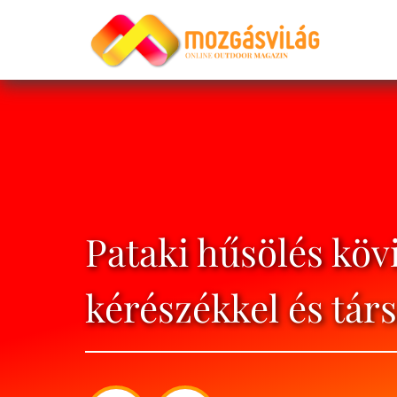
Pataki hűsölés köv
kérészékkel és tár