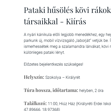
Pataki hűsölés kövi rákok
társaikkal - Kiírás
A nyári kánikula előli legjobb menedékhez, egy he
parkunk új, mobil vízvizsgáló „laborját” vetjük be.
ismerhessétek meg a szalamandra lárvákat, kövi r
különleges pataki lényt.
Előzetes bejelentkezés szükséges!
Helyszín:
Szokolya – Királyrét
Túra hossza, időtartama:
helyben, 2 óra
Találkozó:
11:00, Hiúz Ház (Királyréti Erdei Isk
47.89666, 18.97368)