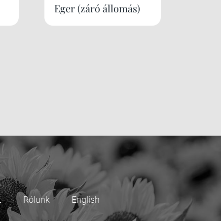
Eger (záró állomás)
t
Rólunk
English