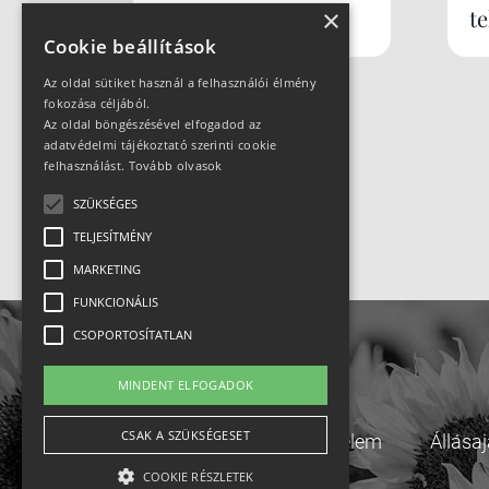
Újratöltve
t
×
Cookie beállítások
Az oldal sütiket használ a felhasználói élmény
fokozása céljából.
Az oldal böngészésével elfogadod az
adatvédelmi tájékoztató szerinti cookie
felhasználást.
Tovább olvasok
SZÜKSÉGES
TELJESÍTMÉNY
MARKETING
FUNKCIONÁLIS
CSOPORTOSÍTATLAN
MINDENT ELFOGADOK
CSAK A SZÜKSÉGESET
Adatvédelem
Állása
COOKIE RÉSZLETEK