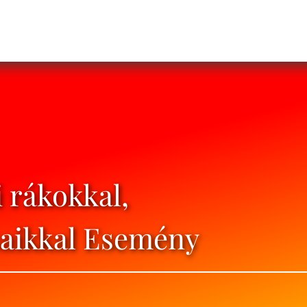
i rákokkal,
saikkal Esemény