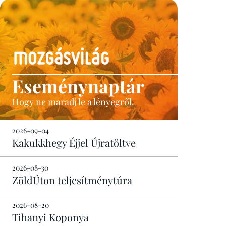
Eseménynaptár
Hogy ne maradj le a lényegről.
2026-09-04
Kakukkhegy Éjjel Újratöltve
2026-08-30
ZöldÚton teljesítménytúra
2026-08-20
Tihanyi Koponya