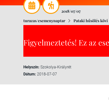
2018/07/07
turazas/esemenynaptar
Pataki hűsölés kövi 
Figyelmeztetés! Ez az es
Helyszín:
Szokolya-Királyrét
Dátum:
2018-07-07