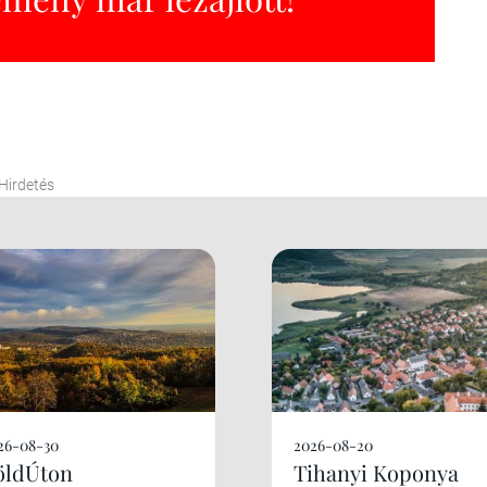
Hirdetés
26-08-30
2026-08-20
öldÚton
Tihanyi Koponya