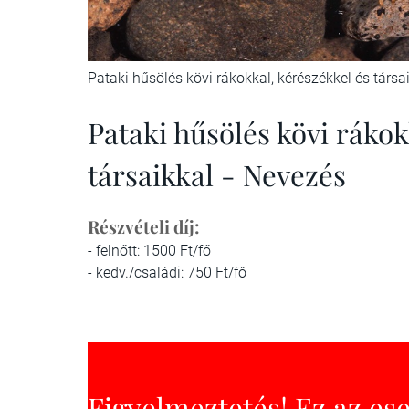
Pataki hűsölés kövi rákokkal, kérészékkel és társa
Pataki hűsölés kövi rákok
társaikkal - Nevezés
Részvételi díj:
- felnőtt: 1500 Ft/fő
- kedv./családi: 750 Ft/fő
Figyelmeztetés! Ez az es