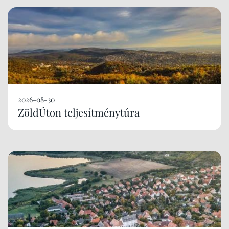
2026-08-30
ZöldÚton teljesítménytúra