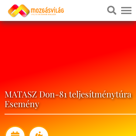
MATASZ Don-81 teljesítménytúra
Esemény