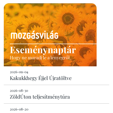
Eseménynaptár
Hogy ne maradj le a lényegről.
2026-09-04
Kakukkhegy Éjjel Újratöltve
2026-08-30
ZöldÚton teljesítménytúra
2026-08-20