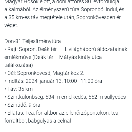
Magyar Hősök előtt, a doni áttörés 80. évfordulója
alkalmából. Az élményszerű túra Sopronból indul, és
a 35 km-es táv megtétele után, Sopronkövesden ér
véget.
Don-81 Teljesítménytúra
• Rajt: Sopron, Deák tér — II. világháború áldozatainak
emlékműve (Deák tér – Mátyás király utca
találkozása)
• Cél: Sopronkövesd, Magtár köz 2.
• Indítás: 2024. január 13. 10:00–11:00 óra
• Táv: 35 km
• Szintkülönbség: 534 m emelkedés; 552 m süllyedés
• Szintidő: 9 óra
• Ellátás: Tea, forraltbor az ellenőrzőpontokon; tea,
forraltbor, babgulyás a célnál