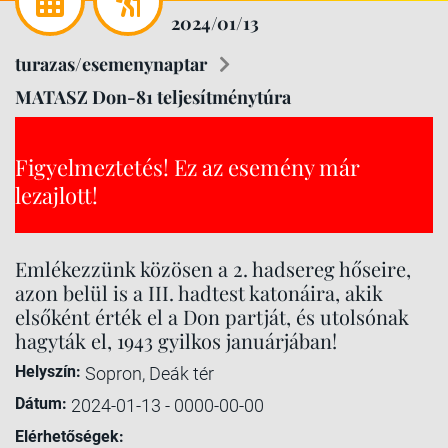
2024/01/13
turazas/esemenynaptar
MATASZ Don-81 teljesítménytúra
Figyelmeztetés! Ez az esemény már
lezajlott!
Emlékezzünk közösen a 2. hadsereg hőseire,
azon belül is a III. hadtest katonáira, akik
elsőként érték el a Don partját, és utolsónak
hagyták el, 1943 gyilkos januárjában!
Helyszín:
Sopron, Deák tér
Dátum:
2024-01-13 - 0000-00-00
Elérhetőségek: