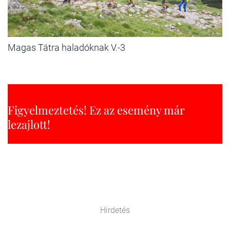
Magas Tátra haladóknak V.-3
Figyelmeztetés! Ez az esemény már
lezajlott!
Hirdetés