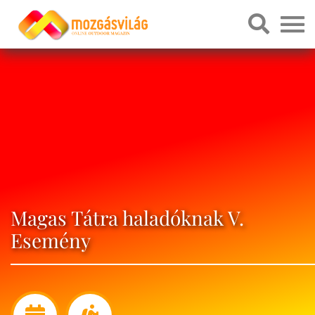
Magas Tátra haladóknak V.
Esemény