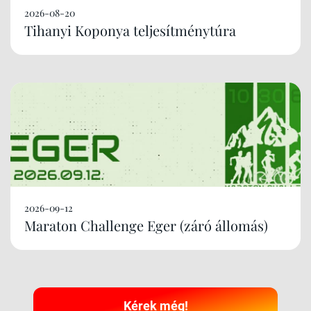
2026-08-20
Tihanyi Koponya teljesítménytúra
2026-09-12
Maraton Challenge Eger (záró állomás)
Kérek még!