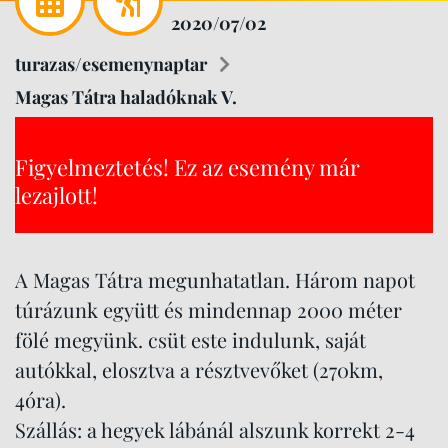
2020/07/02
turazas/esemenynaptar
Magas Tátra haladóknak V.
Figyelmeztetés! Ez az esemény már
lezajlott!
A Magas Tátra megunhatatlan. Három napot
túrázunk együtt és mindennap 2000 méter
fölé megyünk. csüt este indulunk, saját
autókkal, elosztva a résztvevőket (270km,
4óra).
Szállás: a hegyek lábánál alszunk korrekt 2-4