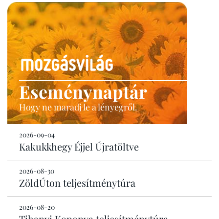
Eseménynaptár
Hogy ne maradj le a lényegről.
2026-09-04
Kakukkhegy Éjjel Újratöltve
2026-08-30
ZöldÚton teljesítménytúra
2026-08-20
Tihanyi Koponya teljesítménytúra