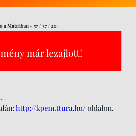
 a Mátrában - 57 / 37 / 20
emény már lezajlott!
.
dalán:
http://kpem.ttura.hu/
oldalon.