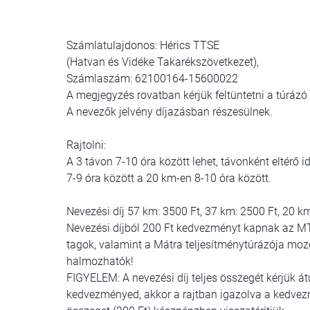
Számlatulajdonos: Hérics TTSE
(Hatvan és Vidéke Takarékszövetkezet),
Számlaszám: 62100164-15600022
A megjegyzés rovatban kérjük feltüntetni a túrázó 
A nevezők jelvény díjazásban részesülnek.
Rajtolni:
A 3 távon 7-10 óra között lehet, távonként eltérő 
7-9 óra között a 20 km-en 8-10 óra között.
Nevezési díj 57 km: 3500 Ft, 37 km: 2500 Ft, 20 k
Nevezési díjból 200 Ft kedvezményt kapnak az M
tagok, valamint a Mátra teljesítménytúrázója m
halmozhatók!
FIGYELEM: A nevezési díj teljes összegét kérjük á
kedvezményed, akkor a rajtban igazolva a kedvezm