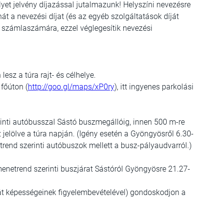
yet jelvény díjazással jutalmazunk! Helyszíni nevezésre
t a nevezési díjat (és az egyéb szolgáltatások díját
nk számlaszámára, ezzel véglegesítik nevezési
sz a túra rajt- és célhelye.
főúton (
http://goo.gl/maps/xP0ry
), itt ingyenes parkolási
nti autóbusszal Sástó buszmegállóig, innen 500 m-re
z jelölve a túra napján. (Igény esetén a Gyöngyösről 6.30-
trend szerinti autóbuszok mellett a busz-pályaudvarról.)
menetrend szerinti buszjárat Sástóról Gyöngyösre 21.27-
ját képességeinek figyelembevételével) gondoskodjon a