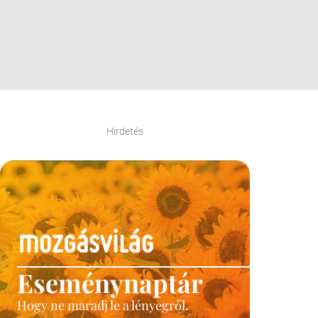
Hirdetés
Eseménynaptár
Hogy ne maradj le a lényegről.