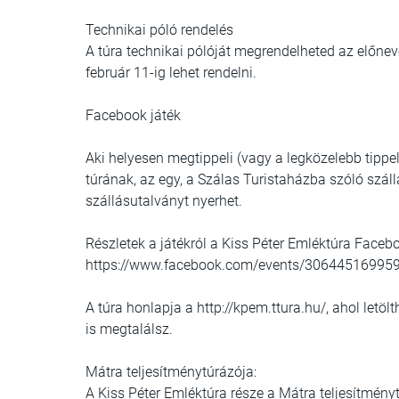
Technikai póló rendelés
A túra technikai pólóját megrendelheted az előnev
február 11-ig lehet rendelni.
Facebook játék
Aki helyesen megtippeli (vagy a legközelebb tippe
túrának, az egy, a Szálas Turistaházba szóló szá
szállásutalványt nyerhet.
Részletek a játékról a Kiss Péter Emléktúra Face
https://www.facebook.com/events/30644516995
A túra honlapja a http://kpem.ttura.hu/, ahol letö
is megtalálsz.
Mátra teljesítménytúrázója:
A Kiss Péter Emléktúra része a Mátra teljesítmé