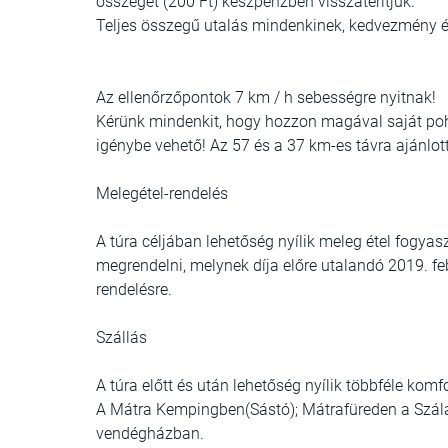
összeget (200 Ft) készpénzben visszatérítjük.
Teljes összegű utalás mindenkinek, kedvezmény ér
Az ellenőrzőpontok 7 km / h sebességre nyitnak!
Kérünk mindenkit, hogy hozzon magával saját po
igénybe vehető! Az 57 és a 37 km-es távra ajánlot
Melegétel-rendelés
A túra céljában lehetőség nyílik meleg étel fogyas
megrendelni, melynek díja előre utalandó 2019. fe
rendelésre.
Szállás
A túra előtt és után lehetőség nyílik többféle komf
A Mátra Kempingben(Sástó); Mátrafüreden a Szála
vendégházban.