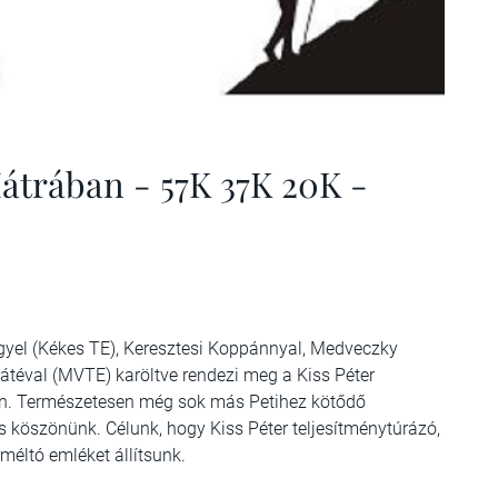
átrában - 57K 37K 20K -
gyel (Kékes TE), Keresztesi Koppánnyal, Medveczky
Mátéval (MVTE) karöltve rendezi meg a Kiss Péter
on. Természetesen még sok más Petihez kötődő
 is köszönünk. Célunk, hogy Kiss Péter teljesítménytúrázó,
éltó emléket állítsunk.