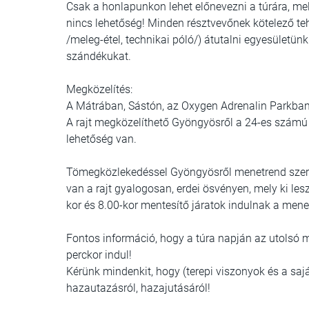
Csak a honlapunkon lehet előnevezni a túrára, mel
nincs lehetőség! Minden résztvevőnek kötelező tehá
/meleg-étel, technikai póló/) átutalni egyesületü
szándékukat.
Megközelítés:
A Mátrában, Sástón, az Oxygen Adrenalin Parkban le
A rajt megközelíthető Gyöngyösről a 24-es számú 
lehetőség van.
Tömegközlekedéssel Gyöngyösről menetrend szeri
van a rajt gyalogosan, erdei ösvényen, mely ki les
kor és 8.00-kor mentesítő járatok indulnak a mene
Fontos információ, hogy a túra napján az utolsó 
perckor indul!
Kérünk mindenkit, hogy (terepi viszonyok és a sa
hazautazásról, hazajutásáról!