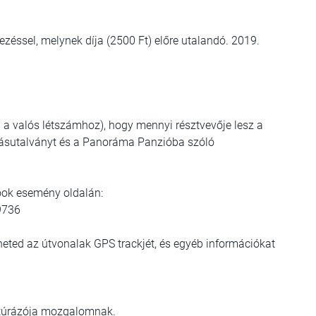
ezéssel, melynek díja (2500 Ft) előre utalandó. 2019.
l a valós létszámhoz), hogy mennyi résztvevője lesz a
llásutalványt és a Panoráma Panzióba szóló
book esemény oldalán:
9736
ltheted az útvonalak GPS trackjét, és egyéb információkat
nytúrázója mozgalomnak.