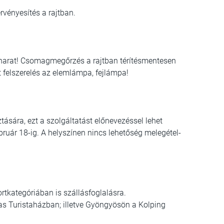
vényesítés a rajtban.
harat! Csomagmegőrzés a rajtban térítésmentesen
t felszerelés az elemlámpa, fejlámpa!
ztására, ezt a szolgáltatást előnevezéssel lehet
bruár 18-ig. A helyszínen nincs lehetőség melegétel-
ortkategóriában is szállásfoglalásra.
s Turistaházban; illetve Gyöngyösön a Kolping