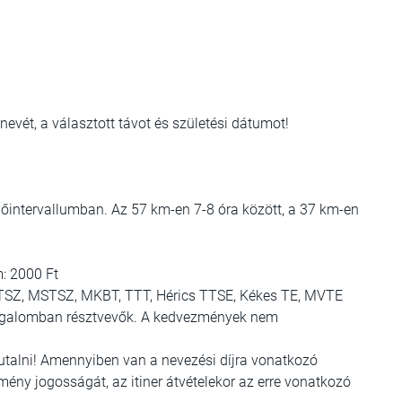
nevét, a választott távot és születési dátumot!
időintervallumban. Az 57 km-en 7-8 óra között, a 37 km-en
m: 2000 Ft
TSZ, MSTSZ, MKBT, TTT, Hérics TTSE, Kékes TE, MVTE
ozgalomban résztvevők. A kedvezmények nem
tutalni! Amennyiben van a nevezési díjra vonatkozó
ény jogosságát, az itiner átvételekor az erre vonatkozó