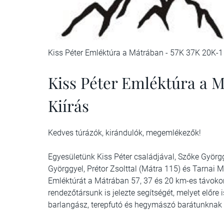
Kiss Péter Emléktúra a Mátrában - 57K 37K 20K-1
Kiss Péter Emléktúra a M
Kiírás
Kedves túrázók, kirándulók, megemlékezők!
Egyesületünk Kiss Péter családjával, Szőke Györg
Györggyel, Prétor Zsolttal (Mátra 115) és Tarnai 
Emléktúrát a Mátrában 57, 37 és 20 km-es távok
rendezőtársunk is jelezte segítségét, melyet előre
barlangász, terepfutó és hegymászó barátunknak m