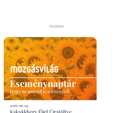
Hirdetés
Eseménynaptár
Hogy ne maradj le a lényegről.
2026-09-04
Kakukkhegy Éjjel Újratöltve