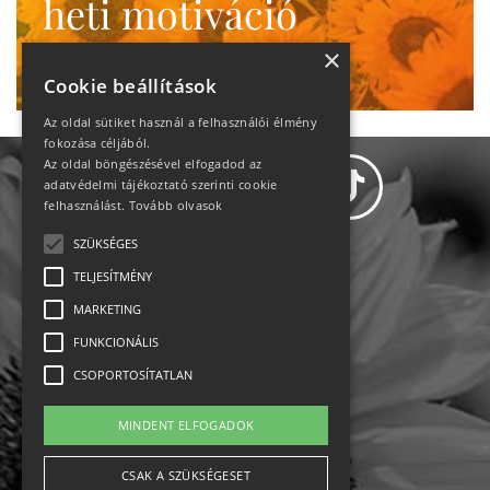
heti motiváció
Ne maradj le!
×
Cookie beállítások
Az oldal sütiket használ a felhasználói élmény
fokozása céljából.
Az oldal böngészésével elfogadod az
adatvédelmi tájékoztató szerinti cookie
felhasználást.
Tovább olvasok
SZÜKSÉGES
Adatvédelem
TELJESÍTMÉNY
MARKETING
Állásajánlatok
FUNKCIONÁLIS
Impresszum-kapcsolat
CSOPORTOSÍTATLAN
Jogi nyilatkozat
MINDENT ELFOGADOK
Rólunk
CSAK A SZÜKSÉGESET