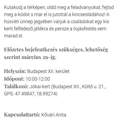
Kutakodj a térképen, oldd meg a feladványokat, fejtsd
meg a kódot s már el is jutottál a kincsesládához! A
húsvéti ünnep jegyében várjuk a családokat egy kis
kerti felfedező játékra és persze a tojásfestés sem
marad el.
Előzetes bejelentkezés szükséges, lehetőség
szerint március 29-ig.
Helyszín:
Budapest XII. kerület
Időpont:
10:00-12:00
Találkozó:
Jókai-kert (Budapest XII., Költő u. 21.,
GPS: 47.49847, 18.99274)
Kapcsolattartó:
Kővári Anita