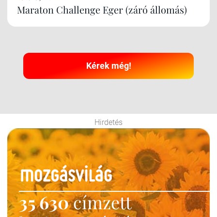
Maraton Challenge Eger (záró állomás)
Kérek még!
Hirdetés
35 630
címzett