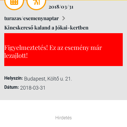
2018/03/31
turazas/esemenynaptar
Kincskereső kaland a Jókai-kertben
Figyelmeztetés! Ez az esemény már
lezajlott!
Helyszín:
Budapest, Költő u. 21.
Dátum:
2018-03-31
Hirdetés