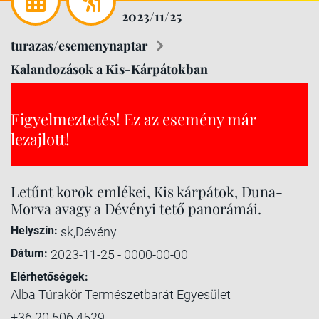
2023/11/25
turazas/esemenynaptar
Kalandozások a Kis-Kárpátokban
Figyelmeztetés! Ez az esemény már
lezajlott!
Letűnt korok emlékei, Kis kárpátok, Duna-
Morva avagy a Dévényi tető panorámái.
Helyszín:
sk,Dévény
Dátum:
2023-11-25 - 0000-00-00
Elérhetőségek:
Alba Túrakör Természetbarát Egyesület
+36 20 506 4529