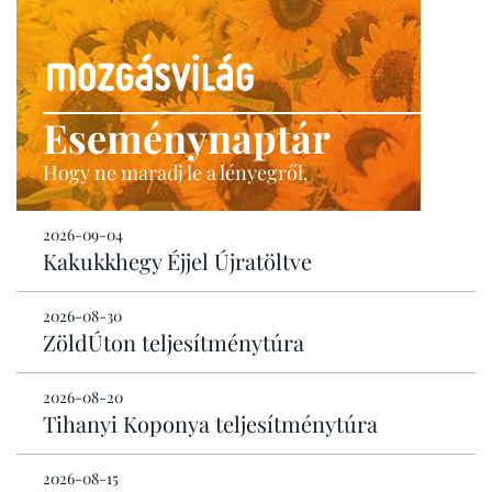
Eseménynaptár
Hogy ne maradj le a lényegről.
2026-09-04
Kakukkhegy Éjjel Újratöltve
2026-08-30
ZöldÚton teljesítménytúra
2026-08-20
Tihanyi Koponya teljesítménytúra
2026-08-15