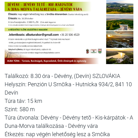
Találkozó: 8.30 óra - Dévény, (Devín) SZLOVÁKIA
Helyszín: Penzión U Srnčíka - Hutnícka 934/2, 841 10
Devín
Túra táv: 15 km
Szint: 580 m
Túra útvonala: Dévény - Dévény tetõ - Kis-kárpátok - A
Duna-Morva találkozása - Dévény vára
Étkezés: nap végén lehetőség lesz a Srnčíka