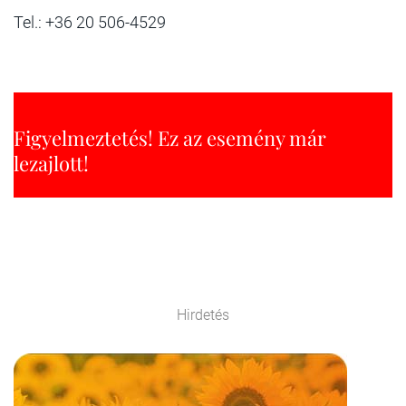
Tel.: +36 20 506-4529
Figyelmeztetés! Ez az esemény már
lezajlott!
Hirdetés