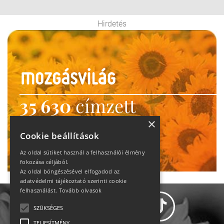
Hirdetés
35 630
címzett
heti motiváció
×
Cookie beállítások
Ne maradj le!
Az oldal sütiket használ a felhasználói élmény
fokozása céljából.
Az oldal böngészésével elfogadod az
adatvédelmi tájékoztató szerinti cookie
felhasználást.
Tovább olvasok
SZÜKSÉGES
TELJESÍTMÉNY