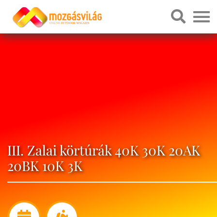
III. Zalai körtúrák 40K 30K 20AK
20BK 10K 3K