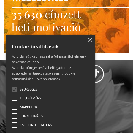
35 630
címzett
heti motiváció
Ne maradj le!
×
Cookie beállítások
Az oldal sütiket használ a felhasználói élmény
fokozása céljából.
Az oldal böngészésével elfogadod az
adatvédelmi tájékoztató szerinti cookie
felhasználást.
Tovább olvasok
SZÜKSÉGES
Adatvédelem
TELJESÍTMÉNY
MARKETING
Állásajánlatok
FUNKCIONÁLIS
Impresszum-kapcsolat
CSOPORTOSÍTATLAN