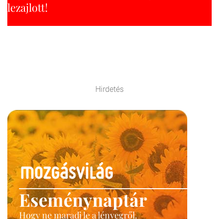
lezajlott!
Hirdetés
Eseménynaptár
Hogy ne maradj le a lényegről.