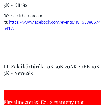
3K - Kiírás
Részletek hamarosan
itt:
https://www.facebook.com/events/48155880574
6417/
III. Zalai körtúrák 40K 30K 20AK 20BK 10K
3K - Nevezés
Figyelmeztetés! Ez az esemény már