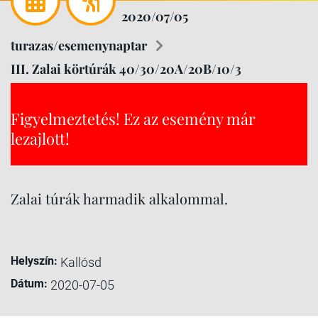
2020/07/05
turazas/esemenynaptar
III. Zalai körtúrák 40/30/20A/20B/10/3
Figyelmeztetés! Ez az esemény már
lezajlott!
Zalai túrák harmadik alkalommal.
Helyszín:
Kallósd
Dátum:
2020-07-05