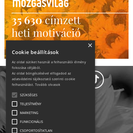
35 630
címzett
heti motiváció
Ne maradj le!
×
Cookie beállítások
Az oldal sütiket használ a felhasználói élmény
fokozása céljából.
Az oldal böngészésével elfogadod az
adatvédelmi tájékoztató szerinti cookie
felhasználást.
Tovább olvasok
SZÜKSÉGES
Adatvédelem
TELJESÍTMÉNY
MARKETING
Állásajánlatok
FUNKCIONÁLIS
Impresszum-kapcsolat
CSOPORTOSÍTATLAN