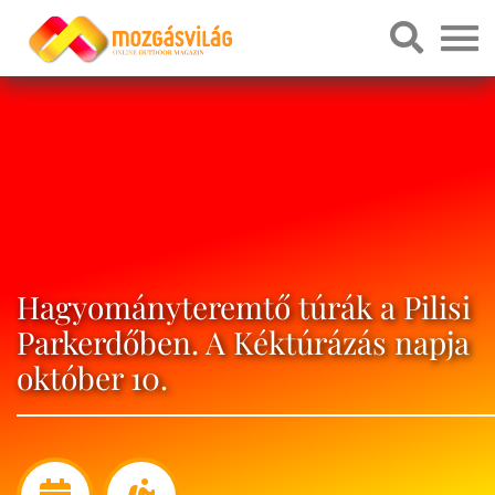
Hagyományteremtő túrák a Pilisi
Parkerdőben. A Kéktúrázás napja
október 10.