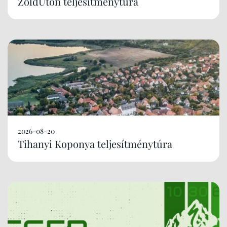
ZöldÚton teljesítménytúra
2026-08-20
Tihanyi Koponya teljesítménytúra