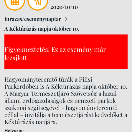
2020/10/10
turazas/esemenynaptar
A Kéktúrázás napja október 10.
Figyelmeztetés! Ez az esemény már
lezajlott!
Hagyományteremtő túrák a Pilisi
Parkerdőben is A Kéktúrázás napja október 10.
A Magyar Természetjáró Szövetség a hazai
állami erdőgazdaságok és nemzeti parkok
szakmai segítségével – hagyományteremtő
céllal – invitálja a természetjárást kedvelőket a
Kéktúrázás napjára.
Helyszín: