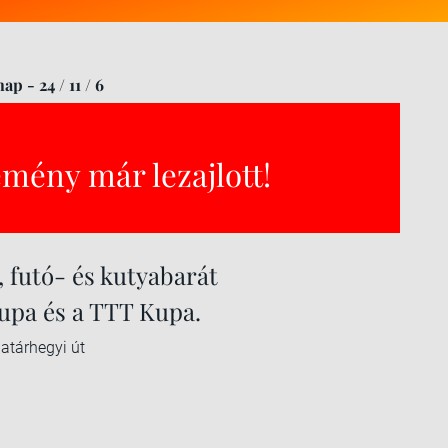
p - 24 / 11 / 6
emény már lezajlott!
 futó- és kutyabarát
Kupa és a TTT Kupa.
tárhegyi út