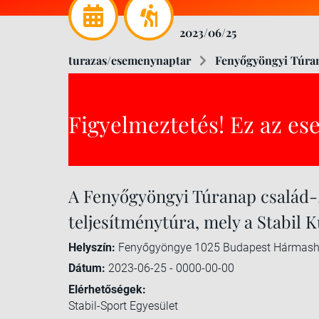
2023/06/25
turazas/esemenynaptar
Fenyőgyöngyi Túrana
Figyelmeztetés! Ez az es
A Fenyőgyöngyi Túranap család-,
teljesítménytúra, mely a Stabil 
Helyszín:
Fenyőgyöngye 1025 Budapest Hármasha
Dátum:
2023-06-25 - 0000-00-00
Elérhetőségek:
Stabil-Sport Egyesület