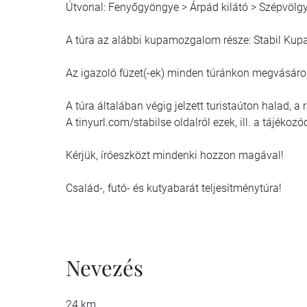
Útvonal: Fenyőgyöngye > Árpád kilátó > Szépvölg
A túra az alábbi kupamozgalom része: Stabil Kup
Az igazoló füzet(-ek) minden túránkon megvásáro
A túra általában végig jelzett turistaúton halad, a
A tinyurl.com/stabilse oldalról ezek, ill. a tájékozó
Kérjük, íróeszközt mindenki hozzon magával!
Család-, futó- és kutyabarát teljesítménytúra!
Nevezés
24 km