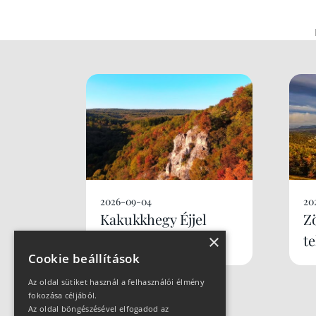
2026-09-04
20
Kakukkhegy Éjjel
Z
Újratöltve
t
×
Cookie beállítások
Az oldal sütiket használ a felhasználói élmény
fokozása céljából.
Az oldal böngészésével elfogadod az