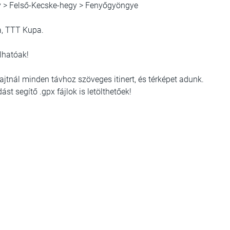
y > Felső-Kecske-hegy > Fenyőgyöngye
a, TTT Kupa.
lhatóak!
 rajtnál minden távhoz szöveges itinert, és térképet adunk.
dást segítő .gpx fájlok is letölthetőek!