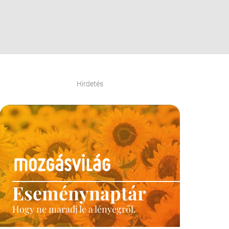
Hirdetés
Eseménynaptár
Hogy ne maradj le a lényegről.