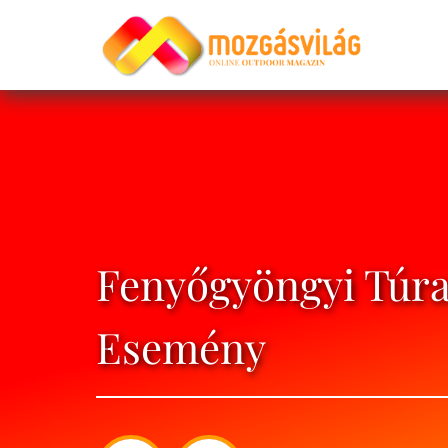
Fenyőgyöngyi Túran
Esemény