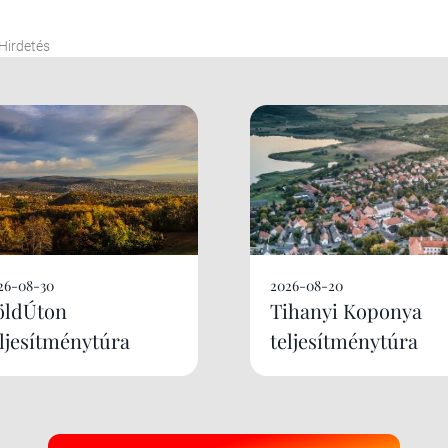
Hirdetés
26-08-30
2026-08-20
öldÚton
Tihanyi Koponya
eljesítménytúra
teljesítménytúra