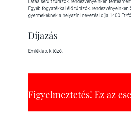
Látás sérült túrázók, rendezvényeinken térítésme
Egyéb fogyatékkal élő túrázók, rendezvényeinken 
gyermekeknek a helyszíni nevezési díja 1400 Ft/fő
Díjazás
Emléklap, kitűző.
Figyelmeztetés! Ez az es