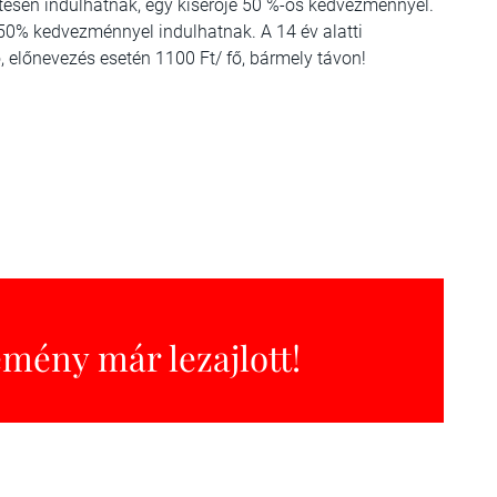
ntesen indulhatnak, egy kisérője 50 %-os kedvezménnyel.
50% kedvezménnyel indulhatnak. A 14 év alatti
, előnevezés esetén 1100 Ft/ fő, bármely távon!
emény már lezajlott!