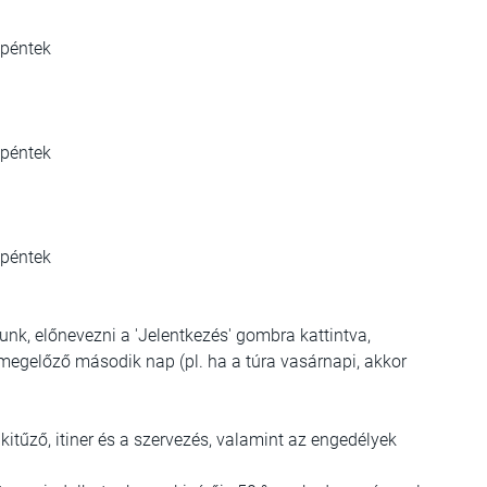
 péntek
 péntek
 péntek
nk, előnevezni a 'Jelentkezés' gombra kattintva,
t megelőző második nap (pl. ha a túra vasárnapi, akkor
kitűző, itiner és a szervezés, valamint az engedélyek