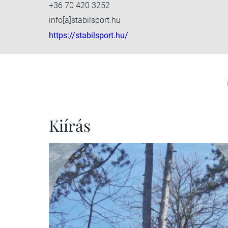
+36 70 420 3252
info[a]stabilsport.hu
https://stabilsport.hu/
Kiírás