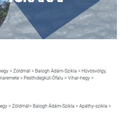
egy > Zöldmál > Balogh Ádám-Szikla > Hűvösvölgy,
iaremete > Pesthidegkút-Ófalu > Vihar-hegy >
gy > Zöldmál> Balogh Ádám-Szikla > Apáthy-szikla >