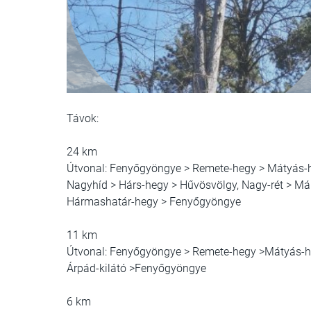
Távok:
24 km
Útvonal: Fenyőgyöngye > Remete-hegy > Mátyás-h
Nagyhíd > Hárs-hegy > Hűvösvölgy, Nagy-rét > Már
Hármashatár-hegy > Fenyőgyöngye
11 km
Útvonal: Fenyőgyöngye > Remete-hegy >Mátyás-he
Árpád-kilátó >Fenyőgyöngye
6 km