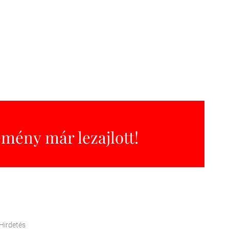
emény már lezajlott!
Hirdetés