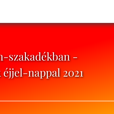
ám-szakadékban -
 éjjel-nappal 2021