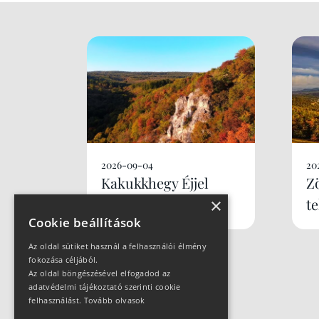
2026-09-04
20
Kakukkhegy Éjjel
Z
×
Újratöltve
t
Cookie beállítások
Az oldal sütiket használ a felhasználói élmény
fokozása céljából.
Az oldal böngészésével elfogadod az
adatvédelmi tájékoztató szerinti cookie
felhasználást.
Tovább olvasok