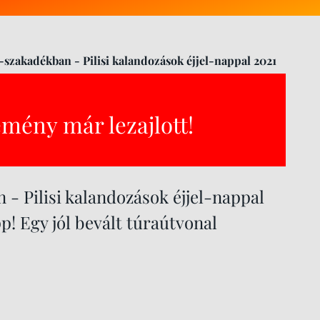
-szakadékban - Pilisi kalandozások éjjel-nappal 2021
emény már lezajlott!
- Pilisi kalandozások éjjel-nappal
p! Egy jól bevált túraútvonal