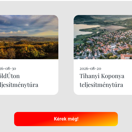
26-08-30
2026-08-20
öldÚton
Tihanyi Koponya
eljesítménytúra
teljesítménytúra
Kérek még!