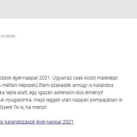
Hirdetés
zások éjjel-nappal 2021. Ugyanaz csak kicsit másképp!
. A méltán népszerű Rám-szakadék amúgy is kalandos
ka leple alatt, egy igazán adrenalin-dús élményt!
k nyugalomra, majd reggeli után nappali pompájában is
Gyere Te is, ha mersz!
isi kalandozások éjjel-nappal 2021