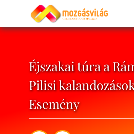
Éjszakai túra a R
Pilisi kalandozások
Esemény