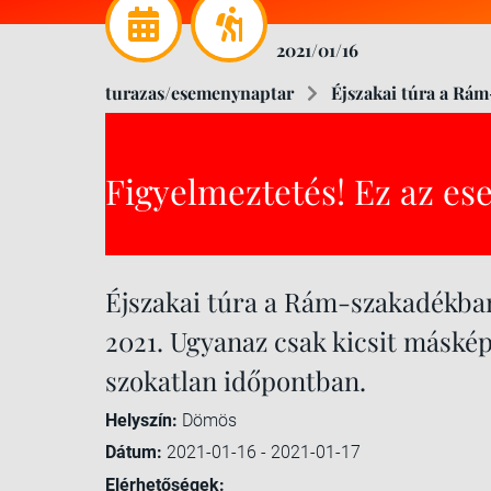
2021/01/16
turazas/esemenynaptar
Éjszakai túra a Rám
Figyelmeztetés! Ez az es
Éjszakai túra a Rám-szakadékban 
2021. Ugyanaz csak kicsit máskép
szokatlan időpontban.
Helyszín:
Dömös
Dátum:
2021-01-16 - 2021-01-17
Elérhetőségek: