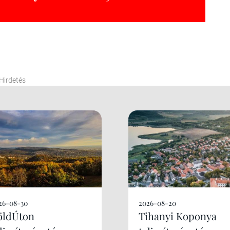
Hirdetés
26-08-30
2026-08-20
öldÚton
Tihanyi Koponya