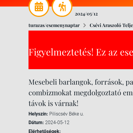
2024/05/12
turazas/esemenynaptar
Csévi Araszoló Telj
Figyelmeztetés! Ez az es
Mesebeli barlangok, források, p
combizmokat megdolgoztató emel
távok is várnak!
Helyszín:
Piliscsév Béke u.
Dátum:
2024-05-12
Elérhetőségek: