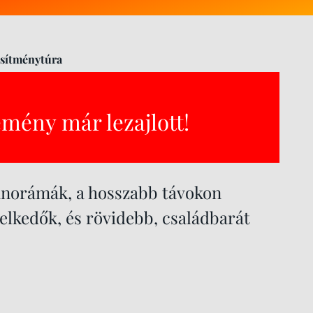
esítménytúra
emény már lezajlott!
anorámák, a hosszabb távokon
kedők, és rövidebb, családbarát