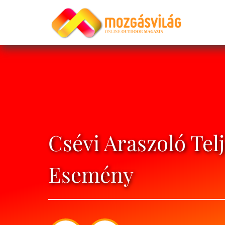
Csévi Araszoló Tel
Esemény