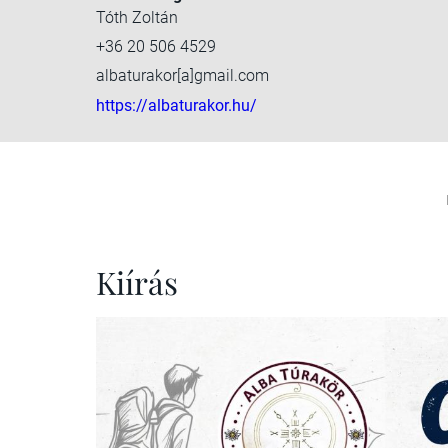
Tóth Zoltán
+36 20 506 4529
albaturakor[a]gmail.com
https://albaturakor.hu/
Kiírás