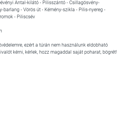
vényi Antal-kilátó - Pilisszántó - Csillagösvény-
arlang - Vörös út - Kémény-szikla - Pilis-nyereg -
romok - Piliscsév
an
etvédelemre, ezért a túrán nem használunk eldobható
valót kérni, kérlek, hozz magaddal saját poharat, bögrét!