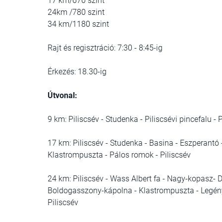
17 km/670 szint
24km /780 szint
34 km/1180 szint
Rajt és regisztráció: 7:30 - 8:45-ig
Érkezés: 18.30-ig
Útvonal:
9 km: Piliscsév - Studenka - Piliscsévi pincefalu - 
17 km: Piliscsév - Studenka - Basina - Eszperantó 
Klastrompuszta - Pálos romok - Piliscsév
24 km: Piliscsév - Wass Albert fa - Nagy-kopasz- Dé
Boldogasszony-kápolna - Klastrompuszta - Legény-
Piliscsév