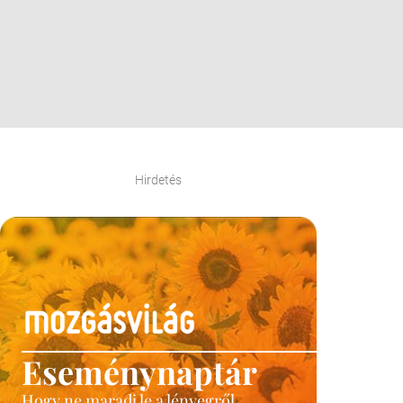
Hirdetés
Eseménynaptár
Hogy ne maradj le a lényegről.