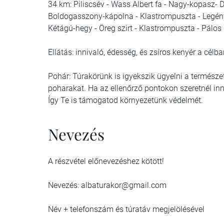
34 km: Piliscsév - Wass Albert fa - Nagy-kopasz- Dé
Boldogasszony-kápolna - Klastrompuszta - Legény-b
Kétágú-hegy - Öreg szirt - Klastrompuszta - Pálos 
Ellátás: innivaló, édesség, és zsíros kenyér a célb
Pohár: Túrakörünk is igyekszik ügyelni a termész
poharakat. Ha az ellenőrző pontokon szeretnél inni
Így Te is támogatod környezetünk védelmét.
Nevezés
A részvétel előnevezéshez kötött!​​
Nevezés: albaturakor@gmail.com
Név + telefonszám és túratáv megjelölésével