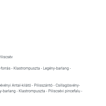
Piliscsév
-forrás - Klastrompuszta - Legény-barlang -
vényi Antal-kilátó - Pilisszántó - Csillagösvény-
barlang - Klastrompuszta - Piliscsévi pincefalu -