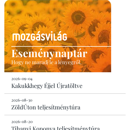
Eseménynaptár
Hogy ne maradj le a lényegről.
2026-09-04
Kakukkhegy Éjjel Újratöltve
2026-08-30
ZöldÚton teljesítménytúra
2026-08-20
Tihanyi Koponya teljesítménytúra