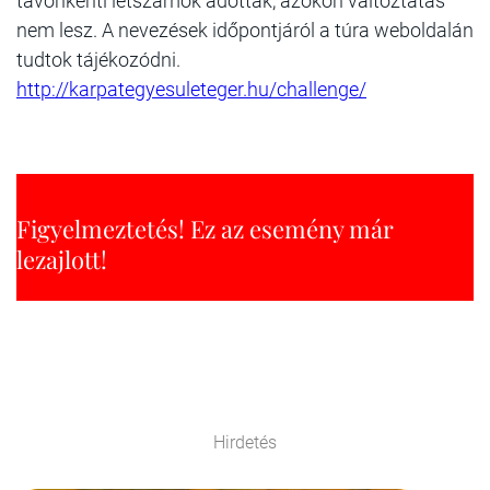
távonkénti létszámok adottak, azokon változtatás
nem lesz. A nevezések időpontjáról a túra weboldalán
tudtok tájékozódni.
http://karpategyesuleteger.hu/challenge/
Figyelmeztetés! Ez az esemény már
lezajlott!
Hirdetés