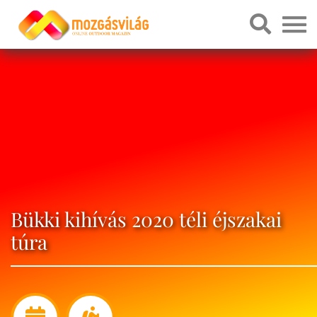
Bükki kihívás 2020 téli éjszakai
túra