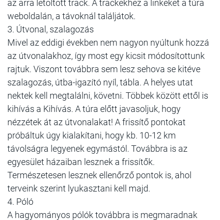
az arra letöltött track. A trackekhez a linkeket a túra
weboldalán, a távoknál találjátok.
3. Útvonal, szalagozás
Mivel az eddigi években nem nagyon nyúltunk hozzá
az útvonalakhoz, így most egy kicsit módosítottunk
rajtuk. Viszont továbbra sem lesz sehova se kitéve
szalagozás, útba-igazító nyíl, tábla. A helyes utat
nektek kell megtalálni, követni. Többek között ettől is
kihívás a Kihívás. A túra előtt javasoljuk, hogy
nézzétek át az útvonalakat! A frissítő pontokat
próbáltuk úgy kialakítani, hogy kb. 10-12 km
távolságra legyenek egymástól. Továbbra is az
egyesület házaiban lesznek a frissítők.
Természetesen lesznek ellenőrző pontok is, ahol
terveink szerint lyukasztani kell majd.
4. Póló
A hagyományos pólók továbbra is megmaradnak