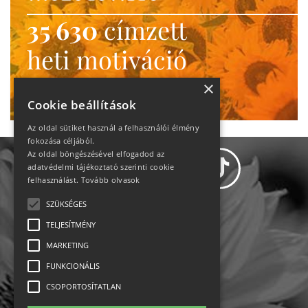
35 630
címzett
heti motiváció
Ne maradj le!
×
Cookie beállítások
Az oldal sütiket használ a felhasználói élmény
fokozása céljából.
Az oldal böngészésével elfogadod az
adatvédelmi tájékoztató szerinti cookie
felhasználást.
Tovább olvasok
SZÜKSÉGES
Adatvédelem
TELJESÍTMÉNY
MARKETING
Állásajánlatok
FUNKCIONÁLIS
Impresszum-kapcsolat
CSOPORTOSÍTATLAN