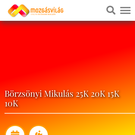
Börzsönyi Mikulás 25K 20K 15K
10K