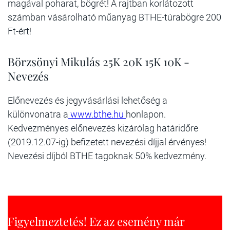
magával poharat, bögrét! A rajtban korlátozott
számban vásárolható műanyag BTHE-túrabögre 200
Ft-ért!
Börzsönyi Mikulás 25K 20K 15K 10K -
Nevezés
Előnevezés és jegyvásárlási lehetőség a
különvonatra a
www.bthe.hu
honlapon.
Kedvezményes előnevezés kizárólag határidőre
(2019.12.07-ig) befizetett nevezési díjjal érvényes!
Nevezési díjból BTHE tagoknak 50% kedvezmény.
Figyelmeztetés! Ez az esemény már