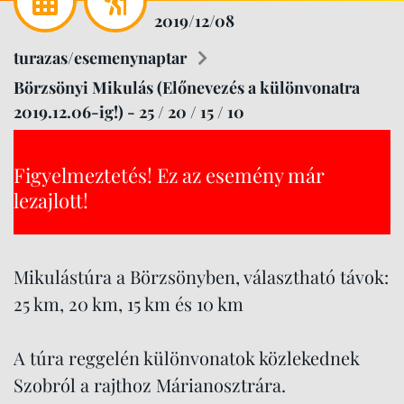
2019/12/08
turazas/esemenynaptar
Börzsönyi Mikulás (Előnevezés a különvonatra
2019.12.06-ig!) - 25 / 20 / 15 / 10
Figyelmeztetés! Ez az esemény már
lezajlott!
Mikulástúra a Börzsönyben, választható távok:
25 km, 20 km, 15 km és 10 km
A túra reggelén különvonatok közlekednek
Szobról a rajthoz Márianosztrára.