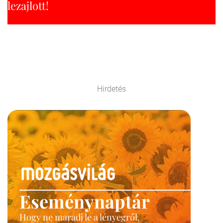
lezajlott!
Hirdetés
Eseménynaptár
Hogy ne maradj le a lényegről.