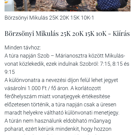
Börzsönyi Mikulás 25K 20K 15K 10K-1
Börzsönyi Mikulás 25K 20K 15K 10K - Kiírás
Minden távhoz:
A túra napján Szob – Márianosztra között Mikulás-
vonat közlekedik, ezek indulnak Szobról: 7:15, 8:15 és
9:15
A különvonatra a nevezési díjon felül lehet jegyet
vásárolni 1.000 Ft / fő áron. A korlátozott
férőhelyszám miatt vonatjegyek értékesítése
előzetesen történik, a túra napján csak a üresen
maradt helyekre váltható különvonati menetjegy.
A túrán nem használunk eldobható műanyag
poharat, ezért kérünk mindenkit, hogy hozzon