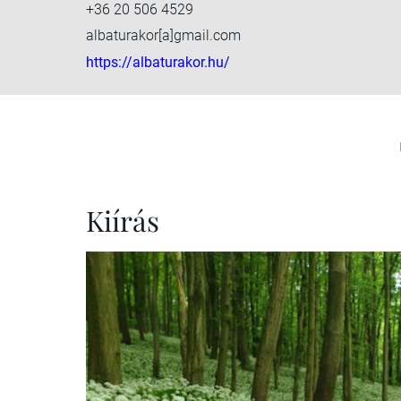
+36 20 506 4529
albaturakor[a]gmail.com
https://albaturakor.hu/
Kiírás