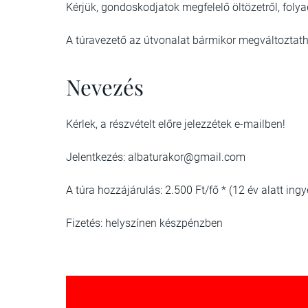
Kérjük, gondoskodjatok megfelelő öltözetről, folya
A túravezető az útvonalat bármikor megváltoztatha
Nevezés
Kérlek, a részvételt előre jelezzétek e-mailben!
Jelentkezés: albaturakor@gmail.com
A túra hozzájárulás: 2.500 Ft/fő * (12 év alatt ing
Fizetés: helyszínen készpénzben