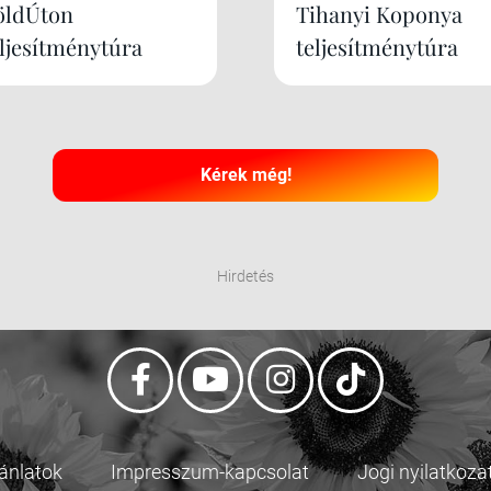
öldÚton
Tihanyi Koponya
eljesítménytúra
teljesítménytúra
Kérek még!
Hirdetés
jánlatok
Impresszum-kapcsolat
Jogi nyilatkoza