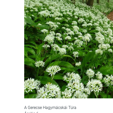
A Gerecse Hagymácskái Túra