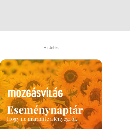
Hirdetés
Eseménynaptár
Hogy ne maradj le a lényegről.