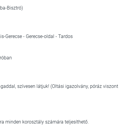
ba-Bisztró)
is-Gerecse - Gerecse-oldal - Tardos
tróban
dal, szívesen látjuk! (Oltási igazolvány, póráz viszont
!
úra minden korosztály számára teljesíthető.