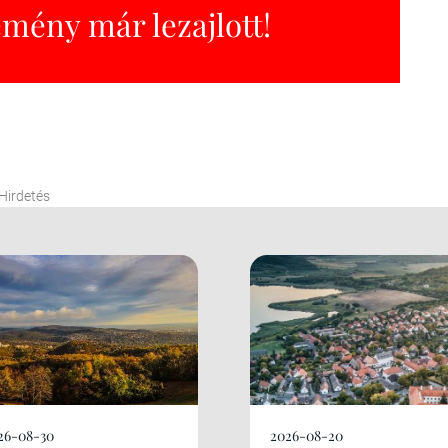
emény már lezajlott!
Hirdetés
26-08-30
2026-08-20