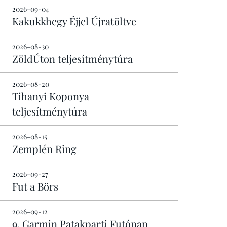
2026-09-04
Kakukkhegy Éjjel Újratöltve
2026-08-30
ZöldÚton teljesítménytúra
2026-08-20
Tihanyi Koponya
teljesítménytúra
2026-08-15
Zemplén Ring
2026-09-27
Fut a Börs
2026-09-12
9. Garmin Patakparti Futónap