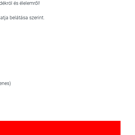
dékról és élelemről!
tja belátása szerint.
yenes)