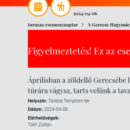
2024/04/06
turazas/esemenynaptar
A Gerecse Hagymác
Figyelmeztetés! Ez az es
Áprilisban a zöldellő Gerecsébe 
túrára vágysz, tarts velünk a tav
Helyszín:
Tardos Templom tér
Dátum:
2024-04-06
Elérhetőségek:
Tóth Zoltán