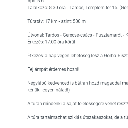
Április 6.
Találkozó: 8.30 óra - Tardos, Templom tér 15. (Gor
Túratáv: 17 km - szint: 500 m
Útvonal: Tardos - Gerecse-csúcs - Pusztamarót - K
Érkezés: 17.00 óra körül
Étkezés: a nap végén lehetőség lesz a Gorba-Bisz
Fejlámpát érdemes hozni!
Négylábú kedvenced is bátran hozd magaddal magad
kérjük, legyen nálad!)
A túrán mindenki a saját felelősségére vehet részt
A túra tartalmazhat sziklás útszakaszokat, de a t