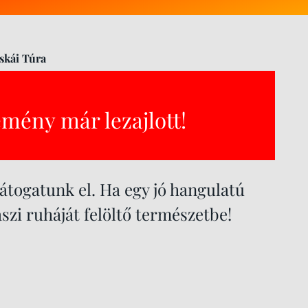
skái Túra
emény már lezajlott!
látogatunk el. Ha egy jó hangulatú
aszi ruháját felöltő természetbe!