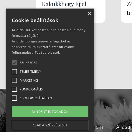
Kakukkhegy Éjjel
Z
Újratöltve
t
×
Cookie beállítások
Az oldal sütiket használ a felhasználói élmény
fokozása céljából.
Az oldal böngészésével elfogadod az
adatvédelmi tájékoztató szerinti cookie
felhasználást.
Tovább olvasok
SZÜKSÉGES
TELJESÍTMÉNY
MARKETING
FUNKCIONÁLIS
CSOPORTOSÍTATLAN
MINDENT ELFOGADOK
CSAK A SZÜKSÉGESET
Adatvédelem
Állása