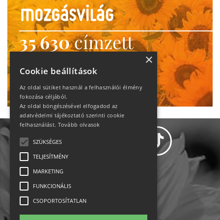
35 630
címzett
heti motiváció
×
Cookie beállítások
Ne maradj le!
Az oldal sütiket használ a felhasználói élmény
fokozása céljából.
Az oldal böngészésével elfogadod az
adatvédelmi tájékoztató szerinti cookie
felhasználást.
Tovább olvasok
SZÜKSÉGES
TELJESÍTMÉNY
MARKETING
Adatvédelem
FUNKCIONÁLIS
CSOPORTOSÍTATLAN
Állásajánlatok