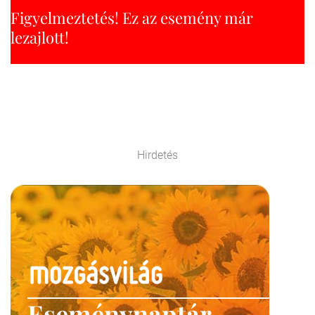
Figyelmeztetés! Ez az esemény már
lezajlott!
Hirdetés
Eseménynaptár