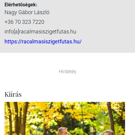
Elérhetőségek:
Nagy Gábor László
+36 70 323 7220
info[a]racalmasiszigetfutas.hu
https://racalmasiszigetfutas.hu/
Hirdetés
Kiírás