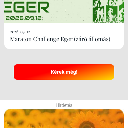
2026-09-12
Maraton Challenge Eger (záró állomás)
Kérek még!
Hirdetés