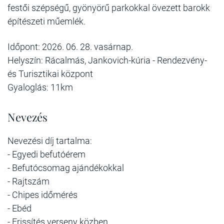
festői szépségű, gyönyörű parkokkal övezett barokk
építészeti műemlék.
Időpont: 2026. 06. 28. vasárnap.
Helyszín: Rácalmás, Jankovich-kúria - Rendezvény-
és Turisztikai központ
Gyaloglás: 11km
Nevezés
Nevezési díj tartalma:
- Egyedi befutóérem
- Befutócsomag ajándékokkal
- Rajtszám
- Chipes időmérés
- Ebéd
- Frissítés verseny közben