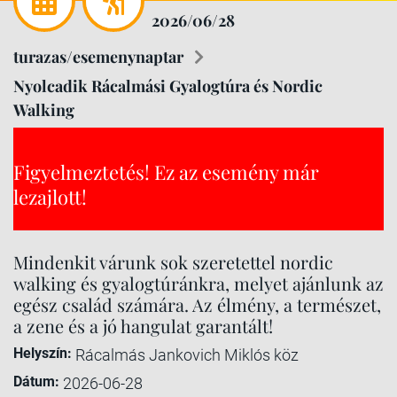
2026/06/28
turazas/esemenynaptar
Nyolcadik Rácalmási Gyalogtúra és Nordic
Walking
Figyelmeztetés! Ez az esemény már
lezajlott!
Mindenkit várunk sok szeretettel nordic
walking és gyalogtúránkra, melyet ajánlunk az
egész család számára. Az élmény, a természet,
a zene és a jó hangulat garantált!
Helyszín:
Rácalmás Jankovich Miklós köz
Dátum:
2026-06-28