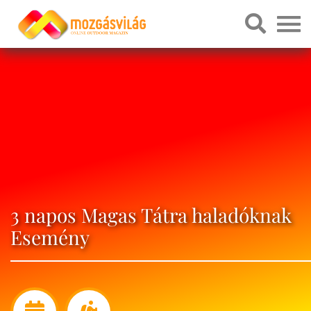
3 napos Magas Tátra haladóknak
Esemény