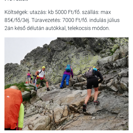
Költségek: utazás: kb 5000 Ft/fő. szállás: max
85€/fő/3éj. Túravezetés: 7000 Ft/fő. indulás július
2án késő délután autókkal, telekocsis módon.