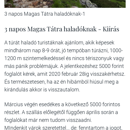
3 napos Magas Tátra haladóknak-1
3 napos Magas Tátra haladóknak - Kiírás
A túrát haladó turistáknak ajánlom, akik képesek
mindhárom nap 8-9 órát, jó tempóban túrázni, 1000-
1200 m szintemelkedéssel és nincs tériszonyuk vagy
más pánik problémájuk. A jelentkezéshez 5000 forint
foglalót kérek, amit 2020 február 28ig visszakérhetsz.
És természetesen, ha az én hibámból hiúsul meg a
kirándulás akkor is visszautalom.
Március végén esedékes a következő 5000 forintos
részlet. A szállás előlegétől függően április során a
foglalókat már nem tudom visszaadni.
MIndenkit várok szeretettel... de: fenntartom a jogot,