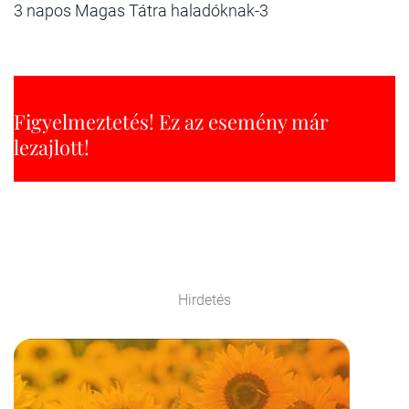
3 napos Magas Tátra haladóknak-3
Figyelmeztetés! Ez az esemény már
lezajlott!
Hirdetés