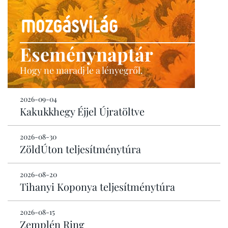
Eseménynaptár
Hogy ne maradj le a lényegről.
2026-09-04
Kakukkhegy Éjjel Újratöltve
2026-08-30
ZöldÚton teljesítménytúra
2026-08-20
Tihanyi Koponya teljesítménytúra
2026-08-15
Zemplén Ring