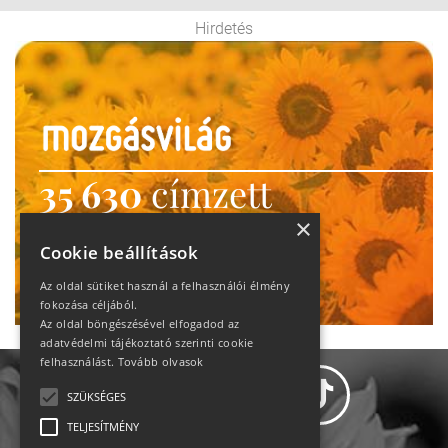
Hirdetés
35 630
címzett
heti motiváció
×
Cookie beállítások
Ne maradj le!
Az oldal sütiket használ a felhasználói élmény
fokozása céljából.
Az oldal böngészésével elfogadod az
adatvédelmi tájékoztató szerinti cookie
felhasználást.
Tovább olvasok
SZÜKSÉGES
TELJESÍTMÉNY