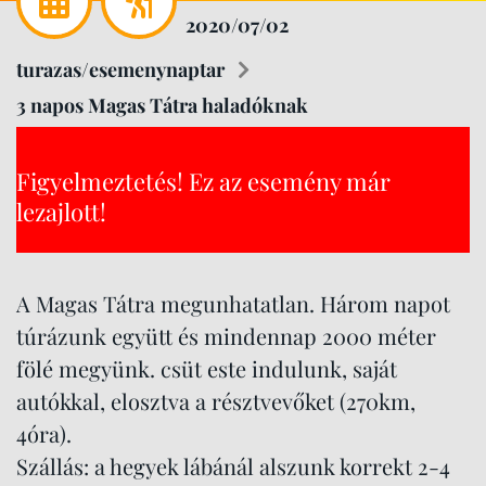
2020/07/02
turazas/esemenynaptar
3 napos Magas Tátra haladóknak
Figyelmeztetés! Ez az esemény már
lezajlott!
A Magas Tátra megunhatatlan. Három napot
túrázunk együtt és mindennap 2000 méter
fölé megyünk. csüt este indulunk, saját
autókkal, elosztva a résztvevőket (270km,
4óra).
Szállás: a hegyek lábánál alszunk korrekt 2-4