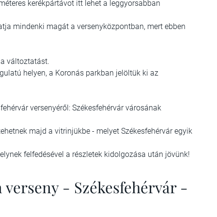
ométeres kerékpártávot itt lehet a leggyorsabban
hatja mindenki magát a versenyközpontban, mert ebben
 változtatást.
ulatú helyen, a Koronás parkban jelöltük ki az
ehérvár versenyéről: Székesfehérvár városának
ehetnek majd a vitrinjükbe - melyet Székesfehérvár egyik
ynek felfedésével a részletek kidolgozása után jövünk!
 verseny - Székesfehérvár -