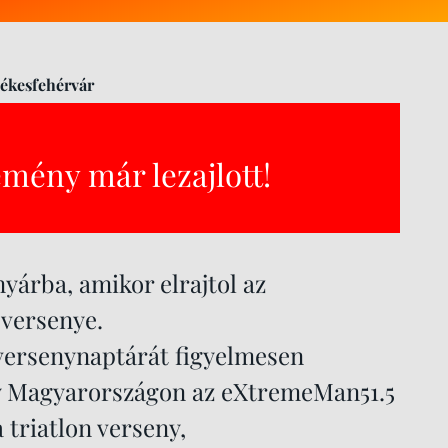
ékesfehérvár
emény már lezajlott!
yárba, amikor elrajtol az
 versenye.
versenynaptárát figyelmesen
gy Magyarországon az eXtremeMan51.5
 triatlon verseny,