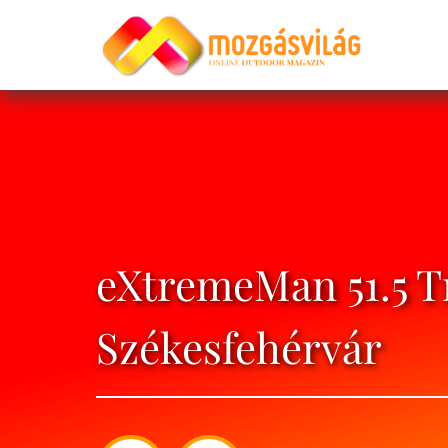
eXtremeMan 51.5 Tr
Székesfehérvár