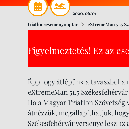
2020/06/01
triatlon/esemenynaptar
eXtremeMan 51.5 Sz
Figyelmeztetés! Ez az es
Épphogy átlépünk a tavaszból a n
eXtremeMan 51.5 Székesfehérvár
Ha a Magyar Triatlon Szövetség 
átnézzük, megállapíthatjuk, ho
Székesfehérvár versenye lesz az a