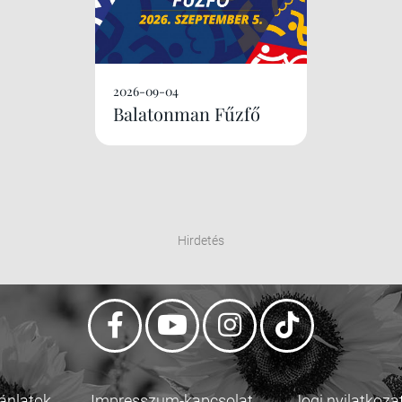
2026-09-04
Balatonman Fűzfő
Hirdetés
jánlatok
Impresszum-kapcsolat
Jogi nyilatkoza