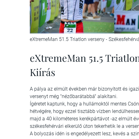
eXtremeMan 51.5 Triatlon verseny - Székesfehérvá
eXtremeMan 51.5 Triatlon
Kiírás
A pálya az elmúlt években már bizonyított és igazi
versenyt még "nézőbarátabbá" alakítani.
Ígéretet kaptunk, hogy a hullámoktól mentes Csón
hétvégére, hogy ezzel tisztább vízben lendülhess
majd a 40 kilométeres kerékpártávot -az elmúlt év
székesfehérvári elkerülő úton tekerhetik le a verse
A bolyozás idén is engedélyezett lesz, kevés a sz