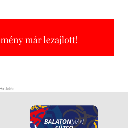
emény már lezajlott!
Hirdetés