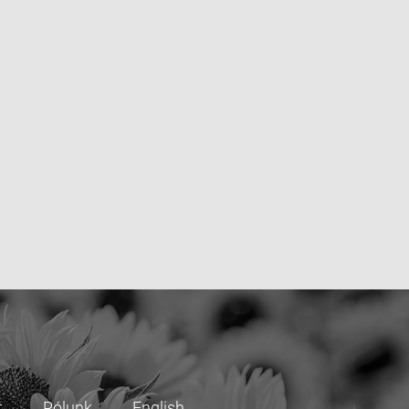
t
Rólunk
English