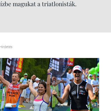
vízbe magukat a triatlonisták.
Hirdetés