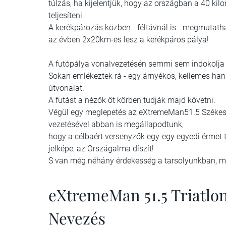
túlzás, ha kijelentjük, hogy az országban a 40 kil
teljesíteni.
A kerékpározás közben - féltávnál is - megmutat
az évben 2x20km-es lesz a kerékpáros pálya!
A futópálya vonalvezetésén semmi sem indokolja a
Sokan emlékeztek rá - egy árnyékos, kellemes hang
útvonalat.
A futást a nézők öt körben tudják majd követni.
Végül egy meglepetés az eXtremeMan51.5 Székesf
vezetésével abban is megállapodtunk,
hogy a célbaért versenyzők egy-egy egyedi érmet t
jelképe, az Országalma díszít!
S van még néhány érdekesség a tarsolyunkban, mel
eXtremeMan 51.5 Triatlon
Nevezés