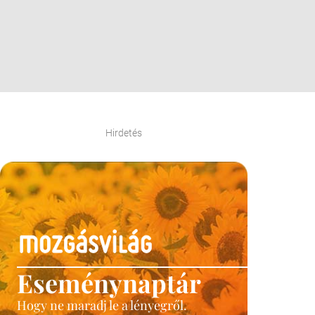
Hirdetés
Eseménynaptár
Hogy ne maradj le a lényegről.