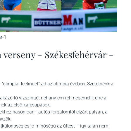
r-1
 verseny - Székesfehérvár -
 "olimpiai feelinget" ad az olimpia évében. Szeretnénk a
akázó tó vízszintjét néhány cm-rel megemelik erre a
enek az első karcsapások,
ekhez hasonlóan - autós forgalomtól elzárt pályán, a
nyzők.
intkülönbség és jó minőségű az úttest – így talán nem