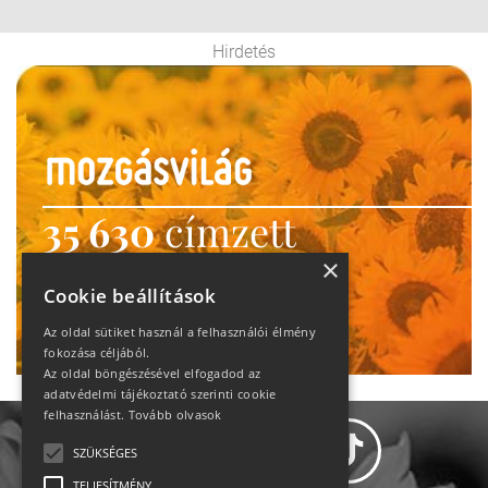
Hirdetés
35 630
címzett
heti motiváció
×
Cookie beállítások
Ne maradj le!
Az oldal sütiket használ a felhasználói élmény
fokozása céljából.
Az oldal böngészésével elfogadod az
adatvédelmi tájékoztató szerinti cookie
felhasználást.
Tovább olvasok
SZÜKSÉGES
TELJESÍTMÉNY