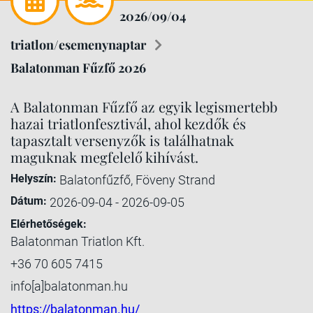
2026/09/04
triatlon/esemenynaptar
Balatonman Fűzfő 2026
A Balatonman Fűzfő az egyik legismertebb
hazai triatlonfesztivál, ahol kezdők és
tapasztalt versenyzők is találhatnak
maguknak megfelelő kihívást.
Helyszín:
Balatonfűzfő, Föveny Strand
Dátum:
2026-09-04 - 2026-09-05
Elérhetőségek:
Balatonman Triatlon Kft.
+36 70 605 7415
info[a]balatonman.hu
https://balatonman.hu/