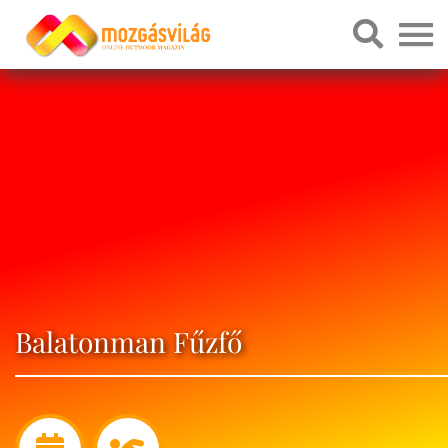
Balatonman Fűzfő