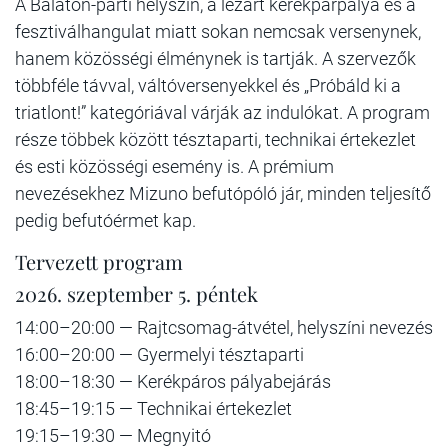
A Balaton-parti helyszín, a lezárt kerékpárpálya és a
fesztiválhangulat miatt sokan nemcsak versenynek,
hanem közösségi élménynek is tartják. A szervezők
többféle távval, váltóversenyekkel és „Próbáld ki a
triatlont!” kategóriával várják az indulókat. A program
része többek között tésztaparti, technikai értekezlet
és esti közösségi esemény is. A prémium
nevezésekhez Mizuno befutópóló jár, minden teljesítő
pedig befutóérmet kap.
Tervezett program
2026. szeptember 5. péntek
14:00–20:00 — Rajtcsomag-átvétel, helyszíni nevezés
16:00–20:00 — Gyermelyi tésztaparti
18:00–18:30 — Kerékpáros pályabejárás
18:45–19:15 — Technikai értekezlet
19:15–19:30 — Megnyitó