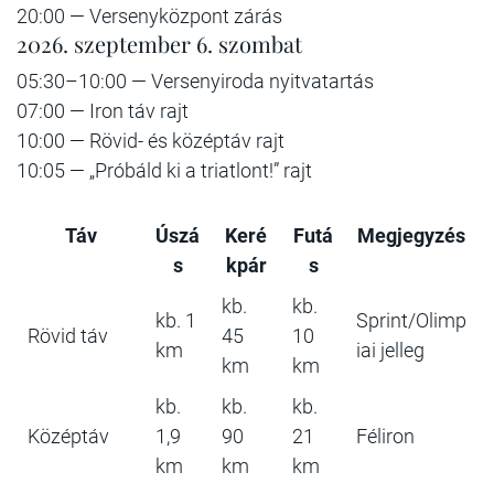
20:00 — Versenyközpont zárás
2026. szeptember 6. szombat
05:30–10:00 — Versenyiroda nyitvatartás
07:00 — Iron táv rajt
10:00 — Rövid- és középtáv rajt
10:05 — „Próbáld ki a triatlont!” rajt
Táv
Úszá
Keré
Futá
Megjegyzés
s
kpár
s
kb.
kb.
kb. 1
Sprint/Olimp
Rövid táv
45
10
km
iai jelleg
km
km
kb.
kb.
kb.
Középtáv
1,9
90
21
Féliron
km
km
km