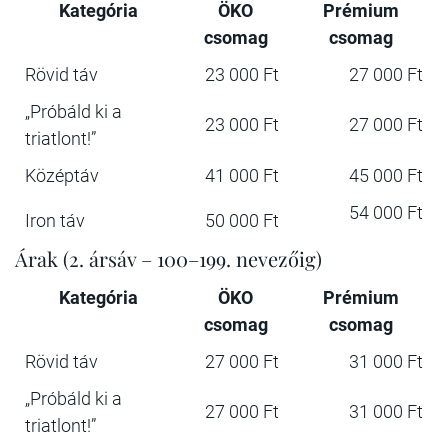
Kategória
ÖKO
Prémium
csomag
csomag
Rövid táv
23 000 Ft
27 000 Ft
„Próbáld ki a
23 000 Ft
27 000 Ft
triatlont!”
Középtáv
41 000 Ft
45 000 Ft
54 000 Ft
Iron táv
50 000 Ft
Árak (2. ársáv – 100–199. nevezőig)
Kategória
ÖKO
Prémium
csomag
csomag
Rövid táv
27 000 Ft
31 000 Ft
„Próbáld ki a
27 000 Ft
31 000 Ft
triatlont!”