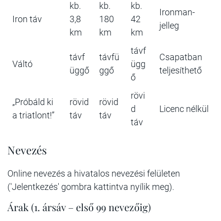
kb.
kb.
kb.
Ironman-
Iron táv
3,8
180
42
jelleg
km
km
km
távf
távf
távfü
Csapatban
Váltó
ügg
üggő
ggő
teljesíthető
ő
rövi
„Próbáld ki
rövid
rövid
d
Licenc nélkül
a triatlont!”
táv
táv
táv
Nevezés
Online nevezés a hivatalos nevezési felületen
('Jelentkezés' gombra kattintva nyílik meg).
Árak (1. ársáv – első 99 nevezőig)