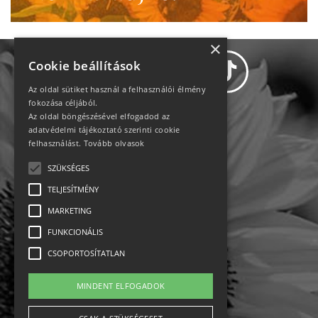
×
Cookie beállítások
Az oldal sütiket használ a felhasználói élmény
fokozása céljából.
Az oldal böngészésével elfogadod az
Adatvédelem
adatvédelmi tájékoztató szerinti cookie
felhasználást.
Tovább olvasok
Állásajánlatok
SZÜKSÉGES
TELJESÍTMÉNY
Impresszum-kapcsolat
MARKETING
Jogi nyilatkozat
FUNKCIONÁLIS
CSOPORTOSÍTATLAN
Rólunk
MINDENT ELFOGADOK
English