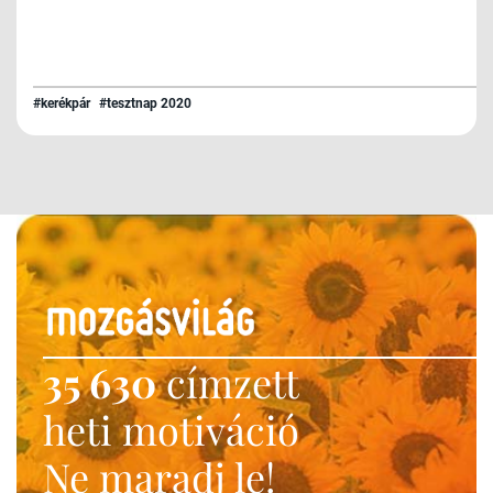
#kerékpár
#tesztnap 2020
35 630
címzett
heti motiváció
Ne maradj le!