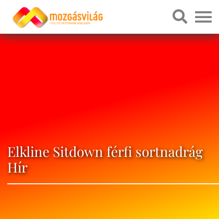
Elkline Sitdown férfi sortnadrág
Hír