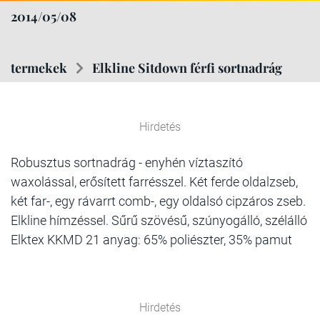
2014/05/08
termekek
Elkline Sitdown férfi sortnadrág
Hirdetés
Robusztus sortnadrág - enyhén víztaszító
waxolással, erősített farrésszel. Két ferde oldalzseb,
két far-, egy rávarrt comb-, egy oldalsó cipzáros zseb.
Elkline hímzéssel. Sűrű szövésű, szúnyogálló, szélálló
Elktex KKMD 21 anyag: 65% poliészter, 35% pamut
Hirdetés