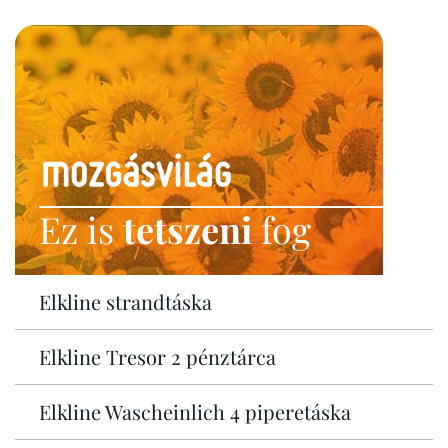
Ez is
tetszeni
fog
Elkline strandtáska
Elkline Tresor 2 pénztárca
Elkline Wascheinlich 4 piperetáska