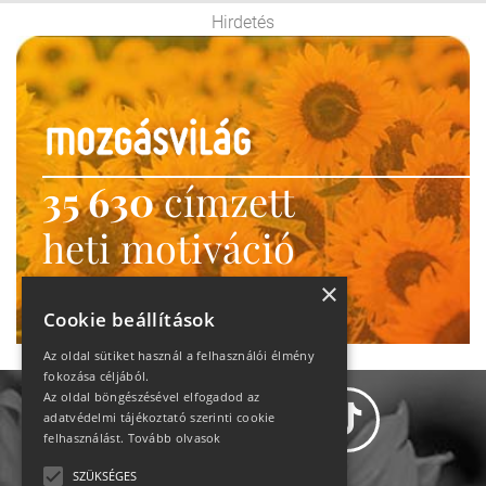
Hirdetés
35 630
címzett
heti motiváció
Ne maradj le!
×
Cookie beállítások
Az oldal sütiket használ a felhasználói élmény
fokozása céljából.
Az oldal böngészésével elfogadod az
adatvédelmi tájékoztató szerinti cookie
felhasználást.
Tovább olvasok
SZÜKSÉGES