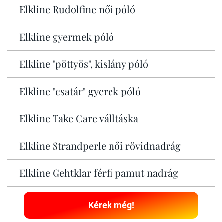
Elkline Rudolfine női póló
Elkline gyermek póló
Elkline "pöttyös", kislány póló
Elkline "csatár" gyerek póló
Elkline Take Care válltáska
Elkline Strandperle női rövidnadrág
Elkline Gehtklar férfi pamut nadrág
Kérek még!