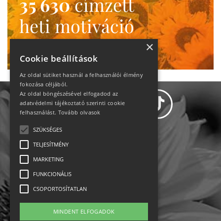
35 630
címzett
heti motiváció
Ne maradj le!
×
Cookie beállítások
Az oldal sütiket használ a felhasználói élmény
fokozása céljából.
Az oldal böngészésével elfogadod az
adatvédelmi tájékoztató szerinti cookie
felhasználást.
Tovább olvasok
SZÜKSÉGES
Adatvédelem
TELJESÍTMÉNY
MARKETING
Állásajánlatok
FUNKCIONÁLIS
Impresszum-kapcsolat
CSOPORTOSÍTATLAN
Jogi nyilatkozat
MINDENT ELFOGADOK