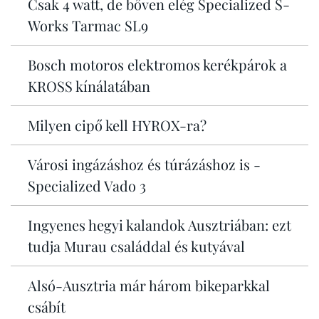
Csak 4 watt, de bőven elég Specialized S-
Works Tarmac SL9
Bosch motoros elektromos kerékpárok a
KROSS kínálatában
Milyen cipő kell HYROX-ra?
Városi ingázáshoz és túrázáshoz is -
Specialized Vado 3
Ingyenes hegyi kalandok Ausztriában: ezt
tudja Murau családdal és kutyával
Alsó-Ausztria már három bikeparkkal
csábít