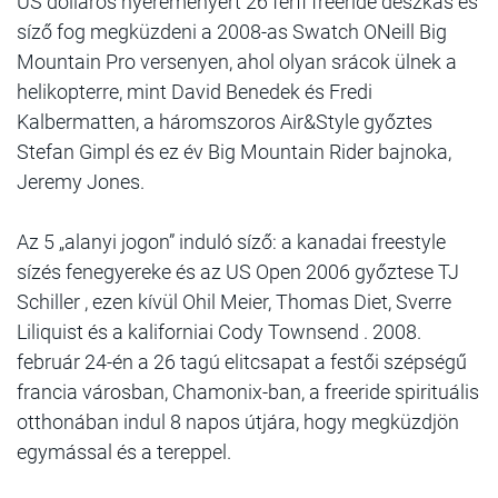
US dolláros nyereményért 26 férfi freeride deszkás és
síző fog megküzdeni a 2008-as Swatch ONeill Big
Mountain Pro versenyen, ahol olyan srácok ülnek a
helikopterre, mint David Benedek és Fredi
Kalbermatten, a háromszoros Air&Style győztes
Stefan Gimpl és ez év Big Mountain Rider bajnoka,
Jeremy Jones.
Az 5 „alanyi jogon” induló síző: a kanadai freestyle
sízés fenegyereke és az US Open 2006 győztese TJ
Schiller , ezen kívül Ohil Meier, Thomas Diet, Sverre
Liliquist és a kaliforniai Cody Townsend . 2008.
február 24-én a 26 tagú elitcsapat a festői szépségű
francia városban, Chamonix-ban, a freeride spirituális
otthonában indul 8 napos útjára, hogy megküzdjön
egymással és a tereppel.