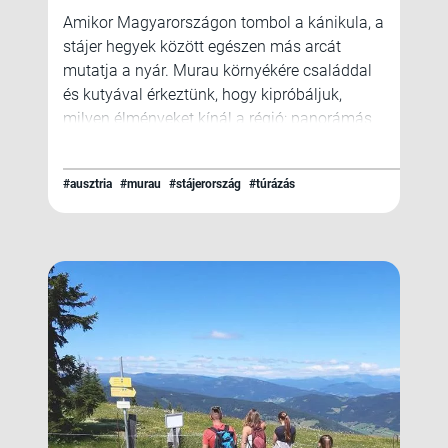
Amikor Magyarországon tombol a kánikula, a
stájer hegyek között egészen más arcát
mutatja a nyár. Murau környékére családdal
és kutyával érkeztünk, hogy kipróbáljuk,
milyen élményeket kínál a régió: panorámás
túrák, játékos hegyi ösvények, középkori
városok, különleges múzeumok – és egy
#ausztria
#murau
#stájerország
#túrázás
vendégkártya, amivel meglepően sok
programot lehet ingyenesen vagy
kedvezményesen elérni.