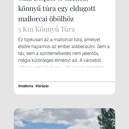
könnyű túra egy eldugott
mallorcai öbölhöz
5 Km Könnyű Túra
Ez tipikusan az a mallorcai túra, amelyet
elsőre hajlamos az ember alábecsülni. Sem a
táv, sem a szintemelkedés nem jelentős,
mégis különleges élményt ad. A városból
néhány perc alatt egy vad, szinte érintetlen
mediterrán völgyben találjuk magunkat, a
túra végén pedig egy olyan öböl vár, amely
#mallorca
#túrázás
autóval egyáltalán nem közelíthető meg. Ha
Port de Pollençában nyaralunk, a Cala Bóquer
gyalogtúra szinte kötelező program.