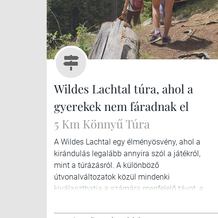
Wildes Lachtal túra, ahol a
gyerekek nem fáradnak el
5 Km Könnyű Túra
A Wildes Lachtal egy élményösvény, ahol a
kirándulás legalább annyira szól a játékról,
mint a túrázásról. A különböző
útvonalváltozatok közül mindenki
kiválaszthatja a számára megfelelő távot, a
teljes kör nagyjából 5 kilométer hosszú.