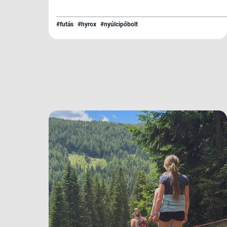
#futás
#hyrox
#nyúlcipőbolt