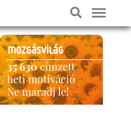
35 630
címzett
heti motiváció
Ne maradj le!