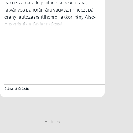
bárki számára teljesíthető alpesi túrára,
látványos panorámára vágysz, mindezt pár
órányi autózásra itthonról, akkor irány Alsó-
Ausztria és a Göller csúcsa!
#túra
#túrázás
Hirdetés