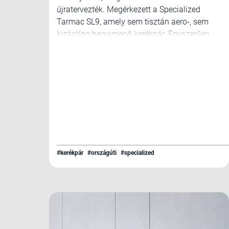
újratervezték. Megérkezett a Specialized
Tarmac SL9, amely sem tisztán aero-, sem
kizárólag hegyimenő kerékpár. Egyszerűen
egy igazi mindenes.
#kerékpár
#országúti
#specialized