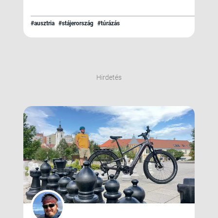
#ausztria
#stájerország
#túrázás
Hirdetés