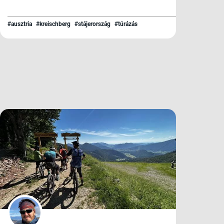
#ausztria
#kreischberg
#stájerország
#túrázás