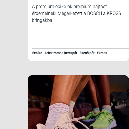
A prémium ebike-ok prémium hajtást
érdemelnek! Megérkezett a BOSCH a KROSS
bringákba!
#ebike
#elektromos kerékpár
#kerékpár
#kross