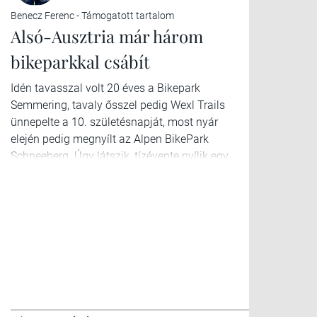
Benecz Ferenc - Támogatott tartalom
Alsó-Ausztria már három
bikeparkkal csábít
Idén tavasszal volt 20 éves a Bikepark
Semmering, tavaly ősszel pedig Wexl Trails
ünnepelte a 10. születésnapját, most nyár
elején pedig megnyílt az Alpen BikePark
Schneeberg. Úgy látszik, tízévente nyílik egy
új park Alsó-Ausztriában, mi pedig ezen
apropóból végig látogattuk mindet, hogy
megnézzük, melyik mit kínál.