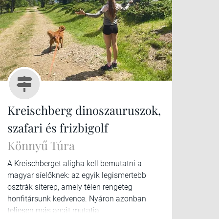
Kreischberg dinoszauruszok,
szafari és frizbigolf
Könnyű Túra
A Kreischberget aligha kell bemutatni a
magyar síelőknek: az egyik legismertebb
osztrák síterep, amely télen rengeteg
honfitársunk kedvence. Nyáron azonban
teljesen más arcát mutatja.