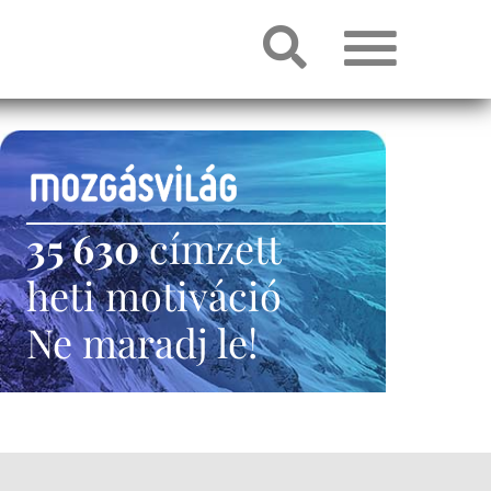
35 630
címzett
heti motiváció
Ne maradj le!