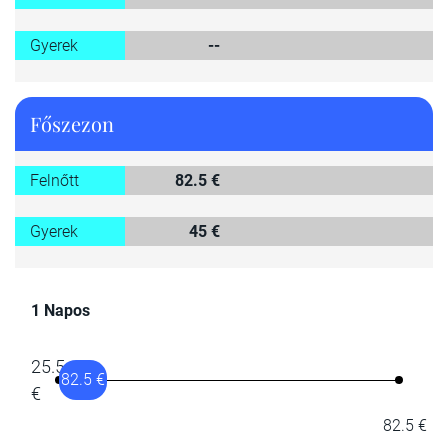
Gyerek
--
Főszezon
Felnőtt
82.5 €
Gyerek
45 €
1 Napos
25.5
82.5 €
€
82.5 €