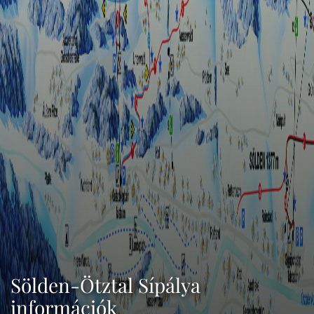
Sölden-Ötztal Sípálya
információk