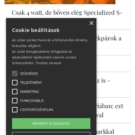
Csak 4 watt, de bőven elég Specialized S-
Works Tarmac SL9
×
Cookie beállítások
Bosch motoros elektromos kerékpárok a
Az oldal sütiket használ a felhasználói élmény
KROSS kínálatában
fokozása céljából.
Az oldal böngészésével elfogadod az
adatvédelmi tájékoztató szerinti cookie
Milyen cipő kell HYROX-ra?
felhasználást.
Tovább olvasok
SZÜKSÉGES
Városi ingázáshoz és túrázáshoz is -
TELJESÍTMÉNY
Specialized Vado 3
MARKETING
FUNKCIONÁLIS
Ingyenes hegyi kalandok Ausztriában: ezt
CSOPORTOSÍTATLAN
tudja Murau családdal és kutyával
MINDENT ELFOGADOK
Alsó-Ausztria már három bikeparkkal