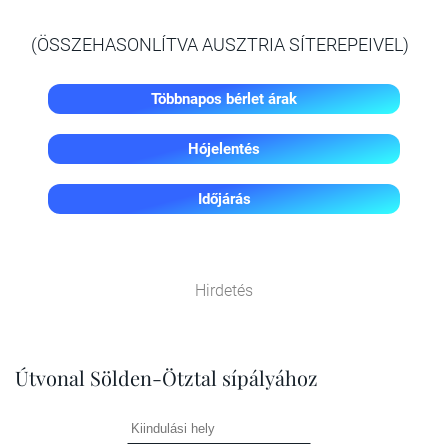
(ÖSSZEHASONLÍTVA AUSZTRIA SÍTEREPEIVEL)
Többnapos bérlet árak
Hójelentés
Időjárás
Hirdetés
Útvonal Sölden-Ötztal sípályához