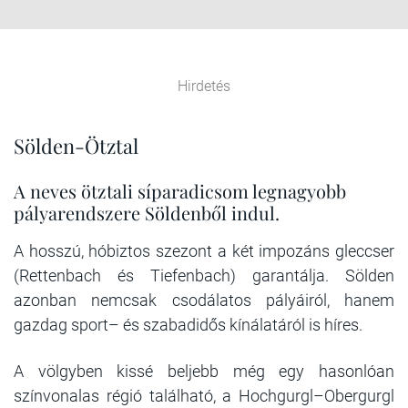
Hirdetés
Sölden-Ötztal
A neves ötztali síparadicsom legnagyobb
pályarendszere Söldenből indul.
A hosszú, hóbiztos szezont a két impozáns gleccser
(Rettenbach és Tiefenbach) garantálja. Sölden
azonban nemcsak csodálatos pályáiról, hanem
gazdag sport– és szabadidős kínálatáról is híres.
A völgyben kissé beljebb még egy hasonlóan
színvonalas régió található, a Hochgurgl–Obergurgl