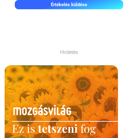
Értékelés küldése
Hirdetés
Ez is
tetszeni
fog