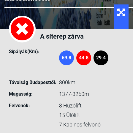
A síterep zárva
Sípályák(Km):
69.8
44.8
29.4
800km
Távolság Budapesttől:
1377-3250m
Magasság:
8
Húzólift
Felvonók:
15
Ülőlift
7
Kabinos felvonó