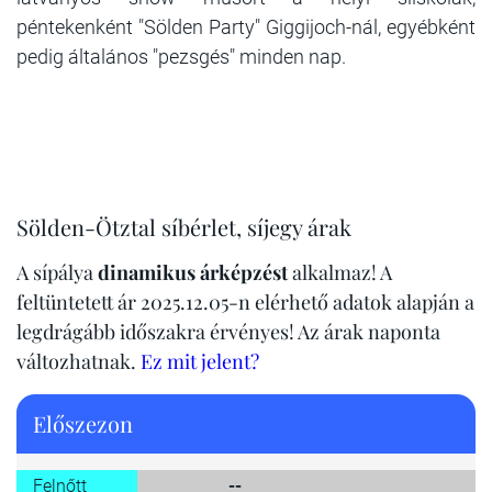
péntekenként "Sölden Party" Giggijoch-nál, egyébként
pedig általános "pezsgés" minden nap.
Sölden-Ötztal síbérlet, síjegy árak
A sípálya
dinamikus árképzést
alkalmaz! A
feltüntetett ár 2025.12.05-n elérhető adatok alapján a
legdrágább időszakra érvényes! Az árak naponta
változhatnak.
Ez mit jelent?
Előszezon
Felnőtt
--