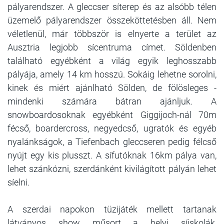
pályarendszer. A gleccser síterep és az alsóbb télen
üzemelő pályarendszer összeköttetésben áll. Nem
véletlenül, már többször is elnyerte a terület az
Ausztria legjobb sícentruma címet. Söldenben
található egyébként a világ egyik leghosszabb
pályája, amely 14 km hosszú. Sokáig lehetne sorolni,
kinek és miért ajánlható Sölden, de fölösleges -
mindenki számára bátran ajánljuk. A
snowboardosoknak egyébként Giggijoch-nál 70m
fécső, boardercross, negyedcső, ugratók és egyéb
nyalánkságok, a Tiefenbach gleccseren pedig félcső
nyújt egy kis plusszt. A sífutóknak 16km pálya van,
lehet szánkózni, szerdánként kivilágított pályán lehet
síelni.
A szerdai napokon tüzijáték mellett tartanak
látványos show műsort a helyi síiskolák,