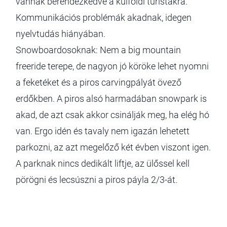
vannak berendezkedve a külföldi turistákra.
Kommunikációs problémák akadnak, idegen
nyelvtudás hiányában.
Snowboardosoknak: Nem a big mountain
freeride terepe, de nagyon jó köröke lehet nyomni
a feketéket és a piros carvingpályát övező
erdőkben. A piros alsó harmadában snowpark is
akad, de azt csak akkor csinálják meg, ha elég hó
van. Ergo idén és tavaly nem igazán lehetett
parkozni, az azt megelőző két évben viszont igen.
A parknak nincs dedikált liftje, az ülőssel kell
pörögni és lecsúszni a piros páyla 2/3-át.