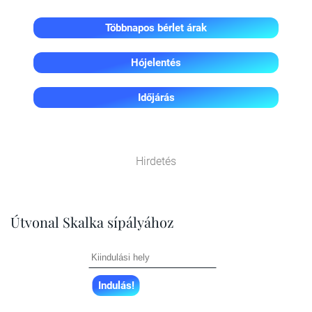
Többnapos bérlet árak
Hójelentés
Időjárás
Hirdetés
Útvonal Skalka sípályához
Indulás!