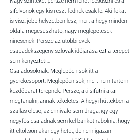
Nagy szinteket persze nem lehet lecsúszni és a
sífelvonók egy kis részt fednek csak le. Aki fókát
is visz, jobb helyzetben lesz, mert a hegy minden
oldala megcsúszható, nagy meglepetések
nincsenek. Persze az utóbbi évek
csapadékszegény szlovák időjárása ezt a terepet
sem kényezteti...
Családosoknak: Meglepően sok itt a
gyerekcsoport. Meglepően sok, mert nem tartom
kezdőbarát terepnek. Persze, aki sífutni akar
megtanulni, annak tökéletes. A hegyi hüttékben a
szállás olcsó, az ennivaló sem drága, így egy
négyfős családnak sem kel bankot rabolnia, hogy
itt eltöltsön akár egy hetet, de nem igazán