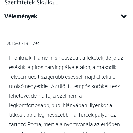
Szerintetek Skalka...
Vélemények
2015-01-19
Zed
Profiknak: Ha nem is hosszúak a feketék, de jó az
esésük, a piros carvingpálya etalon, a második
felében kicsit szigorúbb eséssel majd elkékülő
utolsó negyeddel. Az ülőlift tempós köröket tesz
lehetővé, de, ha fúj a szél nem a
legkomfortosabb, bubi hiányában. Ilyenkor a
titkos tipp a legmesszebbi - a Turcek pályához
tartozó Poma, mert a a nyomvonala az erdőben