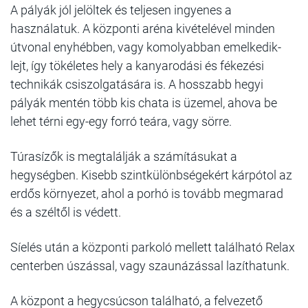
A pályák jól jelöltek és teljesen ingyenes a
használatuk. A központi aréna kivételével minden
útvonal enyhébben, vagy komolyabban emelkedik-
lejt, így tökéletes hely a kanyarodási és fékezési
technikák csiszolgatására is. A hosszabb hegyi
pályák mentén több kis chata is üzemel, ahova be
lehet térni egy-egy forró teára, vagy sörre.
Túrasízők is megtalálják a számításukat a
hegységben. Kisebb szintkülönbségekért kárpótol az
erdős környezet, ahol a porhó is tovább megmarad
és a széltől is védett.
Síelés után a központi parkoló mellett található Relax
centerben úszással, vagy szaunázással lazíthatunk.
A központ a hegycsúcson található, a felvezető