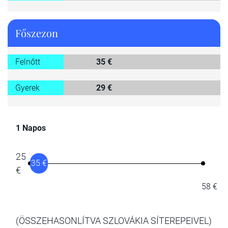
Főszezon
Felnőtt
35 €
Gyerek
29 €
1 Napos
25
35 €
€
58 €
(ÖSSZEHASONLÍTVA SZLOVÁKIA SÍTEREPEIVEL)