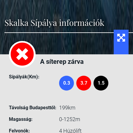
Skalka Sípálya információk
A síterep zárva
Sípályák(Km):
0.3
3.7
1.5
199km
Távolság Budapesttől:
0-1252m
Magasság:
4
Húzólift
Felvonók: