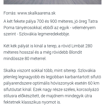
Forrás: www.skalkaarena.sk
A két fekete pálya 700 és 900 méteres, jó öreg Tatra
Poma tányérosokkal, ebből az egyik - véleményem
szerint - Szlovákia legmeredekebbje.
Két kék pályát is kínál a terep, a rövid Limbát 280
méteres hosszal és a még rövidebb Blondit
mindössze 80 méterrel.
Skalka viszont sokkal több, mint síterep. Szlovákia
jelenleg legnagyobb és legjobban karbantartott sífutó
pályarendszere optimális hóviszonyok esetén 60 km
sífutóutat kínál. Ezek nagy része széles, korcsolyázó
stílusra előkészített, de majdnem mindegyik útra
fektetnek klasszikus nyomot is.