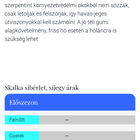
szerpentint környezetvédelmi okokból nem sózzák,
csak letolják és felszórják, így havas-jeges
útviszonyokkal kell számolni. A jó téli gumi
alapkövetelmény, friss hó esetén a hóláncra is
szükség lehet.
Skalka síbérlet, síjegy árak
Előszezon
Felnőtt
--
Gyerek
--