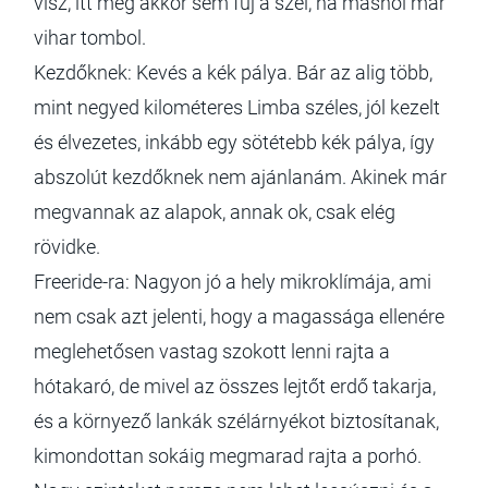
visz, itt még akkor sem fúj a szél, ha máshol már
vihar tombol.
Kezdőknek: Kevés a kék pálya. Bár az alig több,
mint negyed kilométeres Limba széles, jól kezelt
és élvezetes, inkább egy sötétebb kék pálya, így
abszolút kezdőknek nem ajánlanám. Akinek már
megvannak az alapok, annak ok, csak elég
rövidke.
Freeride-ra: Nagyon jó a hely mikroklímája, ami
nem csak azt jelenti, hogy a magassága ellenére
meglehetősen vastag szokott lenni rajta a
hótakaró, de mivel az összes lejtőt erdő takarja,
és a környező lankák szélárnyékot biztosítanak,
kimondottan sokáig megmarad rajta a porhó.