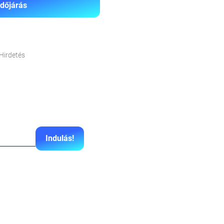
Időjárás
Hirdetés
Indulás!