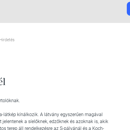
Hirdetés
él
rtolóknak.
-látkép kínálkozik. A látvány egyszerűen magával
 jelentenek a síelőknek, edzőknek és azoknak is, akik
tos terep áll rendelkezésre az S-pályánál és a Koch-