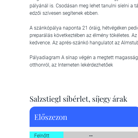
pályánál is. Csodásan meg lehet tanulni síelni a tá
edzői szívesen segítenek ebben.
A szánkópálya naponta 21 óráig, hétvégéken pedig
preparálás következtében az élmény tökéletes. A
kedvence. Az aprés-szánkó hangulatot az Almstube
Pályadiagram A sínap végén a megtett magasság-mé
otthonról, az Interneten lekérdezhetőek
Salzstiegl síbérlet, síjegy árak
Előszezon
Felnőtt
--