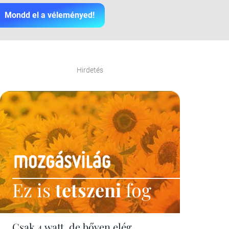
Mondd el a véleményed!
Hirdetés
Ez is
tetszeni
fog
Csak 4 watt, de bőven elég