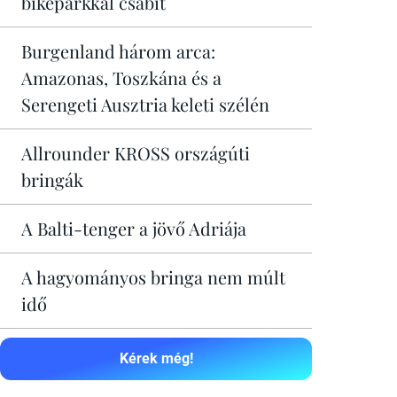
bikeparkkal csábít
Burgenland három arca:
Amazonas, Toszkána és a
Serengeti Ausztria keleti szélén
Allrounder KROSS országúti
bringák
A Balti-tenger a jövő Adriája
A hagyományos bringa nem múlt
idő
Kérek még!