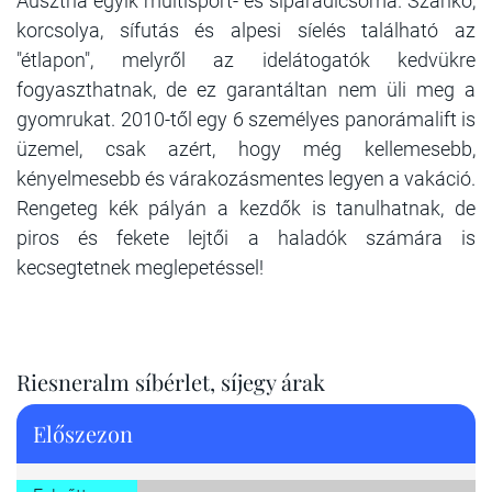
Ausztria egyik multisport- és síparadicsoma. Szánkó,
korcsolya, sífutás és alpesi síelés található az
"étlapon", melyről az idelátogatók kedvükre
fogyaszthatnak, de ez garantáltan nem üli meg a
gyomrukat. 2010-től egy 6 személyes panorámalift is
üzemel, csak azért, hogy még kellemesebb,
kényelmesebb és várakozásmentes legyen a vakáció.
Rengeteg kék pályán a kezdők is tanulhatnak, de
piros és fekete lejtői a haladók számára is
kecsegtetnek meglepetéssel!
Riesneralm síbérlet, síjegy árak
Előszezon