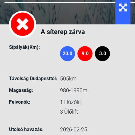
A síterep zárva
Sípályák(Km):
20.0
9.0
3.0
505km
Távolság Budapesttől:
980-1990m
Magasság:
1
Húzólift
Felvonók:
3
Ülőlift
2026-02-25
Utolsó havazás: