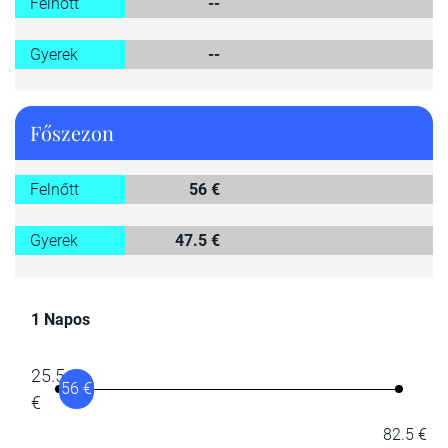
Felnőtt
--
Gyerek
--
Főszezon
Felnőtt
56 €
Gyerek
47.5 €
1 Napos
25.5
56 €
€
82.5 €