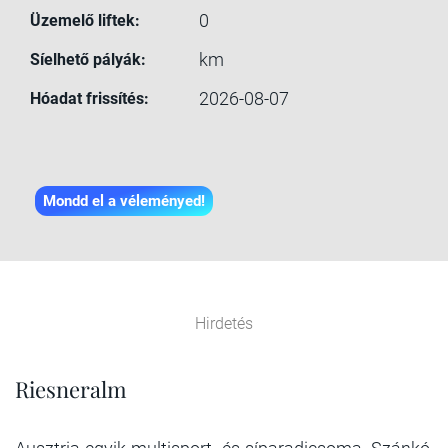
0
Üzemelő liftek:
km
Síelhető pályák:
2026-08-07
Hóadat frissítés:
Mondd el a véleményed!
Hirdetés
Riesneralm