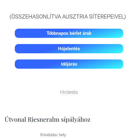
(ÖSSZEHASONLÍTVA AUSZTRIA SÍTEREPEIVEL)
Többnapos bérlet árak
Hójelentés
Időjárás
Hirdetés
Útvonal Riesneralm sípályához