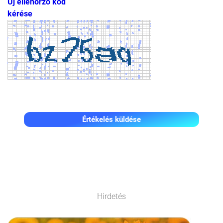
Új ellenőrző kód
kérése
Értékelés küldése
Hirdetés