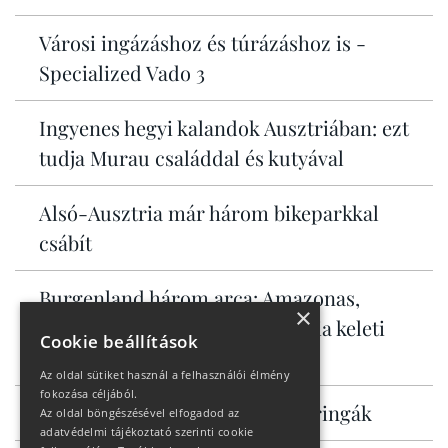
Városi ingázáshoz és túrázáshoz is -
Specialized Vado 3
Ingyenes hegyi kalandok Ausztriában: ezt
tudja Murau családdal és kutyával
Alsó-Ausztria már három bikeparkkal
csábít
Burgenland három arca: Amazonas,
×
Toszkána és a Serengeti Ausztria keleti
Cookie beállítások
szélén
Az oldal sütiket használ a felhasználói élmény
fokozása céljából.
Allrounder KROSS országúti bringák
Az oldal böngészésével elfogadod az
adatvédelmi tájékoztató szerinti cookie