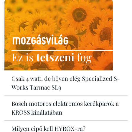
Ez is
tetszeni
fog
Csak 4 watt, de bőven elég Specialized S-
Works Tarmac SL9
Bosch motoros elektromos kerékpárok a
KROSS kínálatában
Milyen cipő kell HYROX-ra?