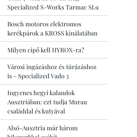
Specialized S-Works Tarmac SL9
Bosch motoros elektromos
kerékpárok a KROSS kínálatában
Milyen cipő kell HYROX-ra?
Városi ingázáshoz és túrázáshoz
is - Specialized Vado 3
Ingyenes hegyi kalandok
Ausztriában: ezt tudja Murau
családdal és kutyával
Alsó-Ausztria már három
bikeparkkal csábít