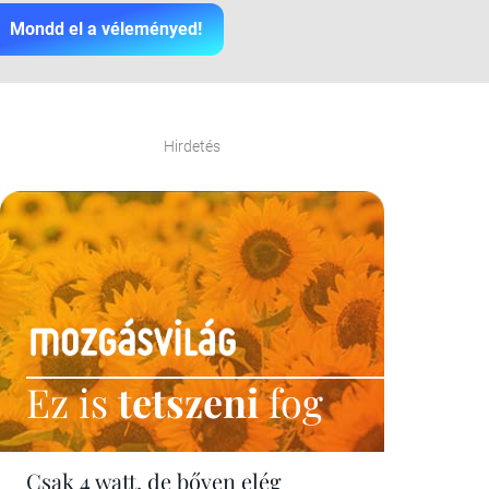
Mondd el a véleményed!
Hirdetés
Ez is
tetszeni
fog
Csak 4 watt, de bőven elég