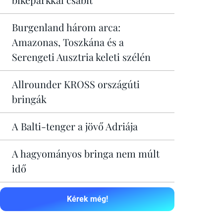
Burgenland három arca:
Amazonas, Toszkána és a
Serengeti Ausztria keleti szélén
Allrounder KROSS országúti
bringák
A Balti-tenger a jövő Adriája
A hagyományos bringa nem múlt
idő
Kérek még!