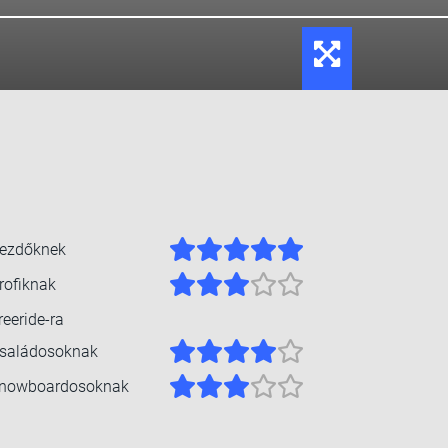
ezdőknek
rofiknak
reeride-ra
saládosoknak
nowboardosoknak