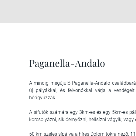
Paganella-Andalo
A mindig megújuló Paganella-Andalo családbarát
új pályákkal, és felvonókkal várja a vendége
hóágyúzzák.
A sífutók számára egy 3km-es és egy 5km-es pálya 
korcsolyázni, siklóernyőzni, helisízni vágyik, vagy 
50 km széles sípálya a híres Dolomitokra néző, 11