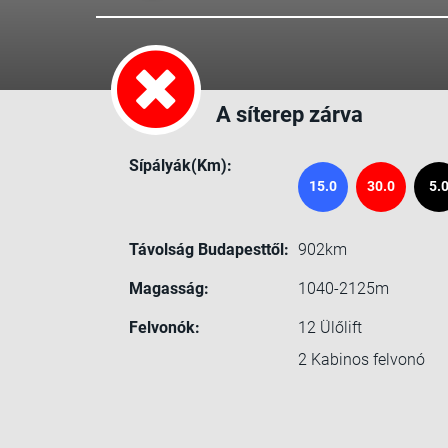
A síterep zárva
Sípályák(Km):
15.0
30.0
5.
Távolság Budapesttől:
902km
Magasság:
1040-2125m
Felvonók:
12
Ülőlift
2
Kabinos felvonó