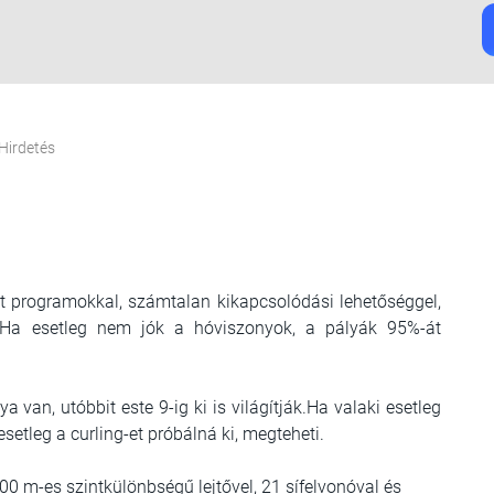
Hirdetés
 programokkal, számtalan kikapcsolódási lehetőséggel,
it.Ha esetleg nem jók a hóviszonyok, a pályák 95%-át
van, utóbbit este 9-ig ki is világítják.Ha valaki esetleg
esetleg a curling-et próbálná ki, megteheti.
00 m-es szintkülönbségű lejtővel, 21 sífelvonóval és