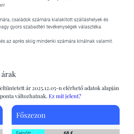
en!
mára, családok számára kialakított szálláshelyek és
vagy gyors szabadtéri tevékenységek választéka.
 és az après skiig mindenki számára kínálnak valamit.
 árak
eltüntetett ár 2025.12.05-n elérhető adatok alapján
aponta változhatnak.
Ez mit jelent?
Főszezon
Felnőtt
68 €