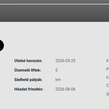
0
Utolsó havazás:
2026-03-25
K
P
Üzemelő liftek:
0
F
Síelhető pályák:
km
C
Hóadat frissítés:
2026-08-06
S