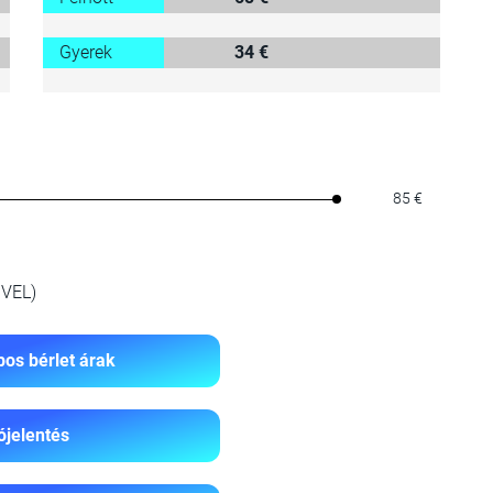
Gyerek
34 €
85 €
VEL)
os bérlet árak
ójelentés