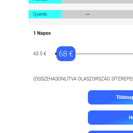
Gyerek
--
1 Napos
68 €
43.5 €
(ÖSSZEHASONLÍTVA OLASZORSZÁG SÍTEREPEI
Többnap
H