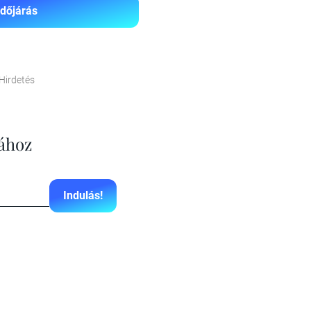
Időjárás
Hirdetés
yához
Indulás!