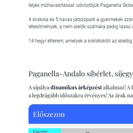
teljes műhavasítással: üdvözöljük Paganella Skib
4 síiskola és 5 havas játszópark a gyermekek szá
létesítmények, a nem síelők számára pedig lassú 
14 hegyi étterem, amelyek a koktéloktól az ebédig
Paganella-Andalo síbérlet, síjegy
A sípálya
dinamikus árképzést
alkalmaz! A f
a legdrágább időszakra érvényes! Az árak n
Előszezon
Felnőtt
--