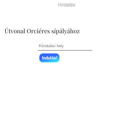
Hirdetés
Útvonal Orciéres sípályához
Indulás!