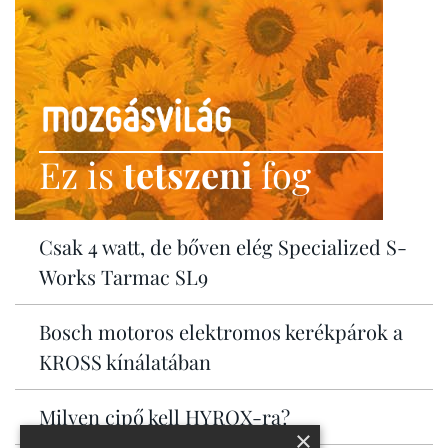
Ez is
tetszeni
fog
Csak 4 watt, de bőven elég Specialized S-
Works Tarmac SL9
Bosch motoros elektromos kerékpárok a
KROSS kínálatában
Milyen cipő kell HYROX-ra?
×