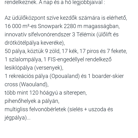
rendelkeznek. A nap és a hó legjobbjaival :
Az üdülőközpont szíve kezdők számára is elérhető,
16 000 m²-es Snowpark 2280 m magasságban,
innovatív sífelvonórendszer 3 Télémix (ülőlift és
drótkötélpálya keveréke),
50 pálya, köztük 9 zöld, 17 kék, 17 piros és 7 fekete,
1 szlalompálya, 1 FIS-engedéllyel rendelkező
lesiklópálya (versenyek),
1 rekreációs pálya (Opoualand) és 1 boarder-skier
cross (Waouland),
több mint 120 hóágyú a síterepen,
pihenőhelyek a pályán,
multigliss felvonóbérletek (síelés + uszoda és
jégpálya)...