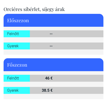
Orciéres síbérlet, síjegy árak
Előszezon
Felnőtt
--
Gyerek
--
Főszezon
Felnőtt
46 €
Gyerek
38.5 €