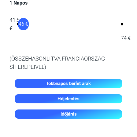
1 Napos
41.5
46 €
€
74 €
(ÖSSZEHASONLÍTVA FRANCIAORSZÁG
SÍTEREPEIVEL)
Többnapos bérlet árak
Hójelentés
Időjárás