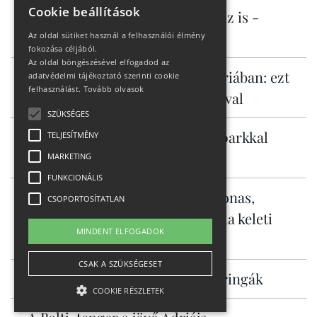
Cookie beállítások
Városi ingázáshoz és túrázáshoz is -
Specialized Vado 3
Az oldal sütiket használ a felhasználói élmény
fokozása céljából.
Az oldal böngészésével elfogadod az
Ingyenes hegyi kalandok Ausztriában: ezt
adatvédelmi tájékoztató szerinti cookie
felhasználást.
Tovább olvasok
tudja Murau családdal és kutyával
SZÜKSÉGES
Alsó-Ausztria már három bikeparkkal
TELJESÍTMÉNY
csábít
MARKETING
FUNKCIONÁLIS
Burgenland három arca: Amazonas,
CSOPORTOSÍTATLAN
Toszkána és a Serengeti Ausztria keleti
MINDENT ELFOGADOK
szélén
CSAK A SZÜKSÉGESET
Allrounder KROSS országúti bringák
COOKIE RÉSZLETEK