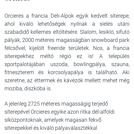
Orcieres a francia Déli-Alpok egyik kedvelt síterepe,
ahol kiváló lehetőségek nyílnak a síelés utáni
szabadidő kellemes eltöltésére. Slalom, lesikló, sífutó
pályák, 2000 méteres magasságban snowboard park
félcsővel, kijelölt freeride területek. Nos, a francia
síterepekhez méltó régió ez is! A település
sportpalotájában uszoda, bowlingpálya, szauna,
fitneszterem és korcsolyapálya is található. Aki
szeretne, az éttermek és kávézók mellett mehet még
moziba, diszkóba is.
A jelenleg 2725 méteres magasságig terjedő
síterepével Orcieres egyike azon ritka dél-alföldi
síközpontoknak, amelyek magasan fekvő
síterepekkel és kiváló pályaválasztékkal