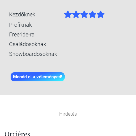
Kezdőknek
Profiknak
Freeride-ra
Családosoknak
Snowboardosoknak
Mondd el a véleményed!
Hirdetés
Orciéres