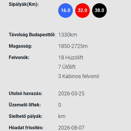
Sípályák(Km):
16.0
32.0
38.0
1330km
Távolság Budapesttől:
1850-2725m
Magasság:
18
Húzólift
Felvonók:
7
Ülőlift
3
Kabinos felvonó
2026-03-25
Utolsó havazás:
0
Üzemelő liftek:
km
Síelhető pályák:
2026-08-07
Hóadat frissítés: