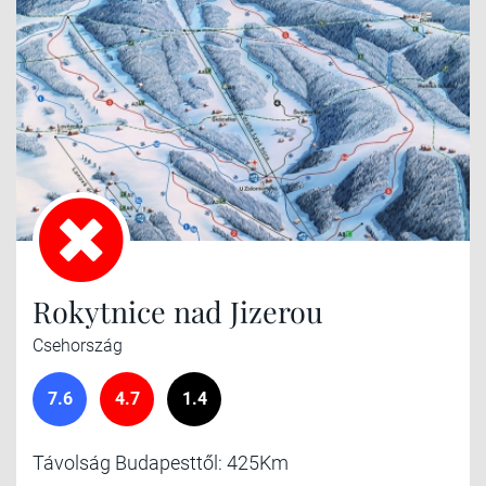
Rokytnice nad Jizerou
Csehország
7.6
4.7
1.4
Távolság Budapesttől: 425Km