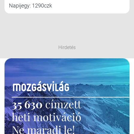
Napijegy: 1290czk
Hirdetés
35 630
címzett
heti motiváció
Ne maradj le!