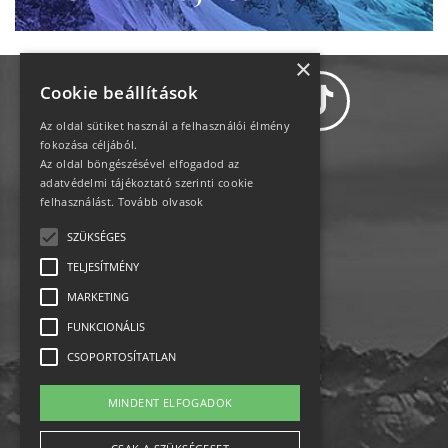
×
Cookie beállítások
Az oldal sütiket használ a felhasználói élmény
fokozása céljából.
Az oldal böngészésével elfogadod az
Adatvédelem
adatvédelmi tájékoztató szerinti cookie
felhasználást.
Tovább olvasok
Állásajánlatok
SZÜKSÉGES
TELJESÍTMÉNY
Impresszum-kapcsolat
MARKETING
Jogi nyilatkozat
FUNKCIONÁLIS
CSOPORTOSÍTATLAN
Rólunk
MINDENT ELFOGADOK
English