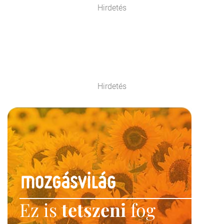
Hirdetés
Hirdetés
Ez is
tetszeni
fog