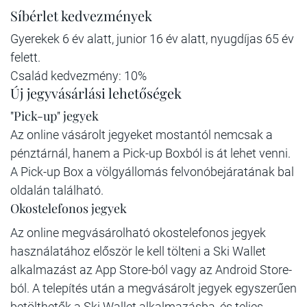
Síbérlet kedvezmények
Gyerekek 6 év alatt, junior 16 év alatt, nyugdíjas 65 év
felett.
Család kedvezmény: 10%
Új jegyvásárlási lehetőségek
"Pick-up" jegyek
Az online vásárolt jegyeket mostantól nemcsak a
pénztárnál, hanem a Pick-up Boxból is át lehet venni.
A Pick-up Box a völgyállomás felvonóbejáratának bal
oldalán található.
Okostelefonos jegyek
Az online megvásárolható okostelefonos jegyek
használatához először le kell tölteni a Ski Wallet
alkalmazást az App Store-ból vagy az Android Store-
ból. A telepítés után a megvásárolt jegyek egyszerűen
betölthetők a Ski Wallet alkalmazásba, és teljes