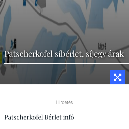
Patscherkofel síbérlet, síjegy árak
Hirdetés
Patscherkofel Bérlet infó