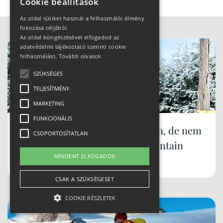
Cookie beállítások
Az oldal sütiket használ a felhasználói élmény
fokozása céljából.
Az oldal böngészésével elfogadod az
adatvédelmi tájékoztató szerinti cookie
felhasználást.
Tovább olvasok
SZÜKSÉGES
TELJESÍTMÉNY
MARKETING
FUNKCIONÁLIS
Síparadicsom Lengyelországban, de nem
CSOPORTOSÍTATLAN
Zakopane... mi az? Szczyrk Mountain
MINDENT ELFOGADOK
Resort
CSAK A SZÜKSÉGESET
COOKIE RÉSZLETEK