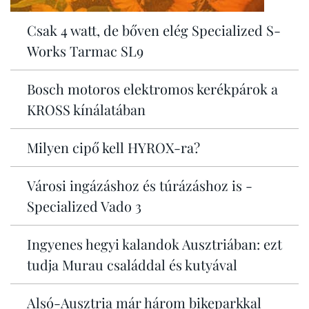
Csak 4 watt, de bőven elég Specialized S-
Works Tarmac SL9
Bosch motoros elektromos kerékpárok a
KROSS kínálatában
Milyen cipő kell HYROX-ra?
Városi ingázáshoz és túrázáshoz is -
Specialized Vado 3
Ingyenes hegyi kalandok Ausztriában: ezt
tudja Murau családdal és kutyával
Alsó-Ausztria már három bikeparkkal