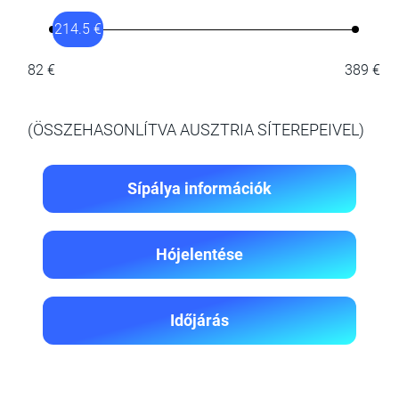
214.5 €
82 €
389 €
(ÖSSZEHASONLÍTVA AUSZTRIA SÍTEREPEIVEL)
Sípálya információk
Hójelentése
Időjárás