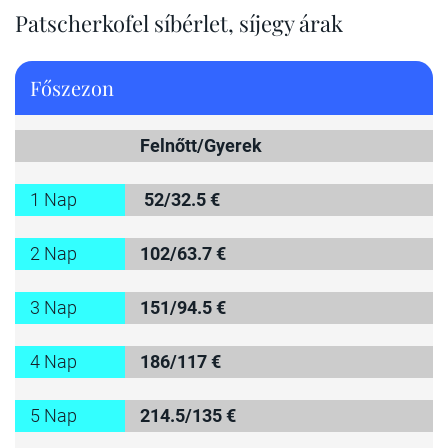
Patscherkofel síbérlet, síjegy árak
Főszezon
Felnőtt/Gyerek
1 Nap
52/32.5 €
2 Nap
102/63.7 €
3 Nap
151/94.5 €
4 Nap
186/117 €
5 Nap
214.5/135 €