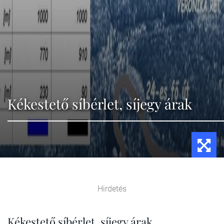
Kékestető síbérlet, síjegy árak
Hirdetés
Kékestető síbérlet, síjegy árak