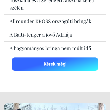
Toszkána és a Serengeti Ausztria keleti
szélén
Allrounder KROSS országúti bringák
A Balti-tenger a jövő Adriája
A hagyományos bringa nem múlt idő
Kérek még!