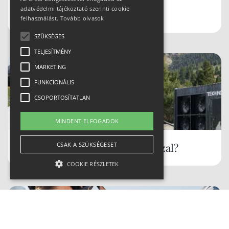
adatvédelmi tájékoztató szerinti cookie
Schladmingban teleltünk
felhasználást.
Tovább olvasok
SZÜKSÉGES
TELJESÍTMÉNY
MARKETING
FUNKCIONÁLIS
CSOPORTOSÍTATLAN
MINDENT ELFOGADOK
Hóbiztos síterepek, akár tavasszal?
CSAK A SZÜKSÉGESET
COOKIE RÉSZLETEK
Szükséges
Teljesítmény
Marketing
Funkcionális
Csoportosítatlan