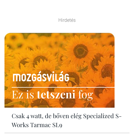
Hirdetés
Ez is
tetszeni
fog
Csak 4 watt, de bőven elég Specialized S-
Works Tarmac SL9