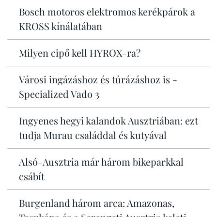
Bosch motoros elektromos kerékpárok a
KROSS kínálatában
Milyen cipő kell HYROX-ra?
Városi ingázáshoz és túrázáshoz is -
Specialized Vado 3
Ingyenes hegyi kalandok Ausztriában: ezt
tudja Murau családdal és kutyával
Alsó-Ausztria már három bikeparkkal
csábít
Burgenland három arca: Amazonas,