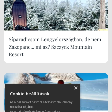
Síparadicsom Lengyelországban, de nem
Zakopane... mi az? Szczyrk Mountain
Resort
×
Cookie beállítások
Az oldal sütiket használ a felhasználói élmény
fokozása céljából.
Az oldal böngészésével elfogadod az