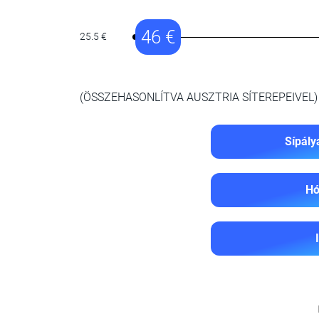
46 €
25.5 €
(ÖSSZEHASONLÍTVA AUSZTRIA SÍTEREPEIVEL)
Sípály
Hó