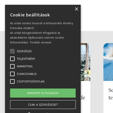
×
Cookie beállítások
Az oldal sütiket használ a felhasználói élmény
fokozása céljából.
Az oldal böngészésével elfogadod az
adatvédelmi tájékoztató szerinti cookie
felhasználást.
Tovább olvasok
SZÜKSÉGES
TELJESÍTMÉNY
MARKETING
FUNKCIONÁLIS
CSOPORTOSÍTATLAN
Síparadicsom
S
MINDENT ELFOGADOK
Lengyelországban, de
te
nem Zakopane... mi
CSAK A SZÜKSÉGESET
az? Szczyrk