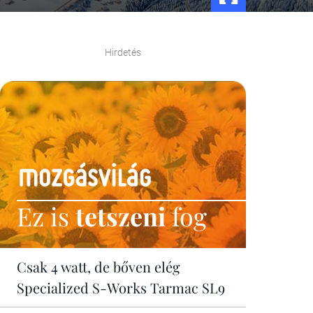
Hirdetés
Ez is
tetszeni
fog
Csak 4 watt, de bőven elég
Specialized S-Works Tarmac SL9