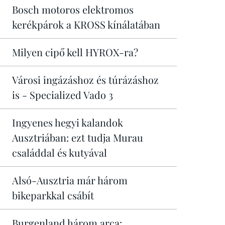
Bosch motoros elektromos
kerékpárok a KROSS kínálatában
Milyen cipő kell HYROX-ra?
Városi ingázáshoz és túrázáshoz
is - Specialized Vado 3
Ingyenes hegyi kalandok
Ausztriában: ezt tudja Murau
családdal és kutyával
Alsó-Ausztria már három
bikeparkkal csábít
Burgenland három arca: