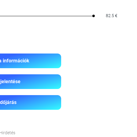
82.5 €
a információk
jelentése
Időjárás
Hirdetés