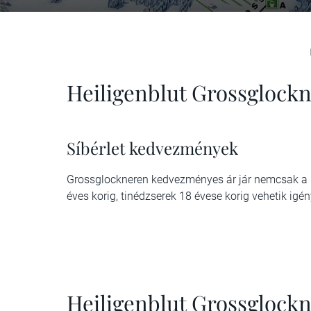
Heiligenblut Grossglockne
Síbérlet kedvezmények
Grossglockneren kedvezményes ár jár nemcsak a 
éves korig, tinédzserek 18 évese korig vehetik igé
Heiligenblut Grossglockne