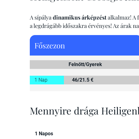
A sípálya
dinamikus árképzést
alkalmaz! A f
a legdrágább időszakra érvényes! Az árak n
Főszezon
Felnőtt/Gyerek
1 Nap
46/21.5 €
Mennyire drága Heiligen
1 Napos