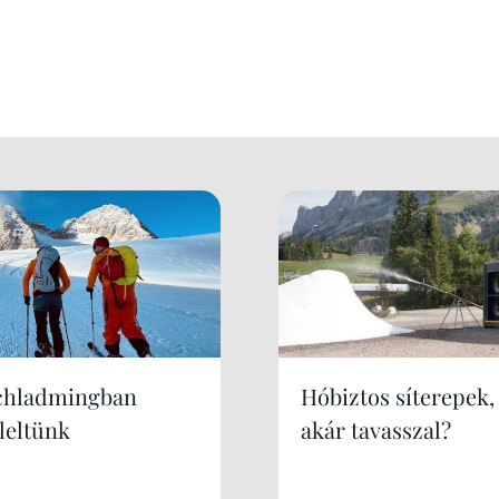
chladmingban
Hóbiztos síterepek,
leltünk
akár tavasszal?