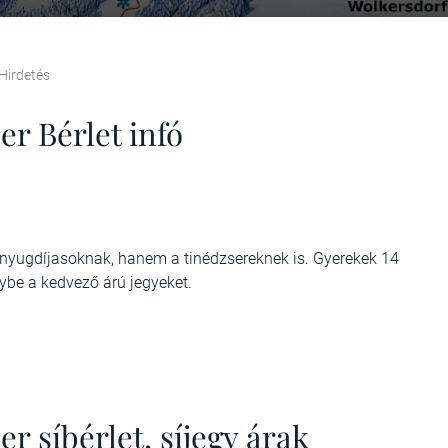
Hirdetés
r Bérlet infó
nyugdíjasoknak, hanem a tinédzsereknek is. Gyerekek 14
nybe a kedvező árú jegyeket.
r síbérlet, síjegy árak