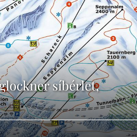
glockner síbérlet,