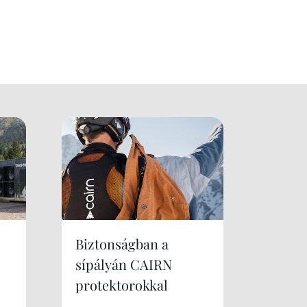
Biztonságban a
sípályán CAIRN
protektorokkal