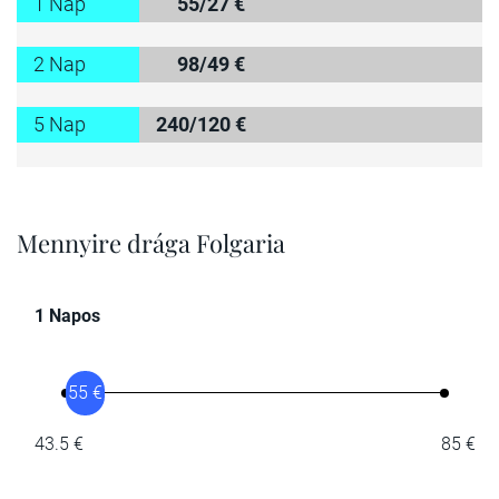
1 Nap
55/27 €
2 Nap
98/49 €
5 Nap
240/120 €
Mennyire drága Folgaria
1 Napos
55 €
43.5 €
85 €