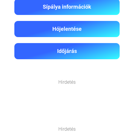
Sípálya információk
Hójelentése
Időjárás
Hirdetés
Hirdetés