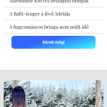
Allrounder KROSS országúti bringák
A Balti-tenger a jövő Adriája
A hagyományos bringa nem múlt idő
Kérek még!