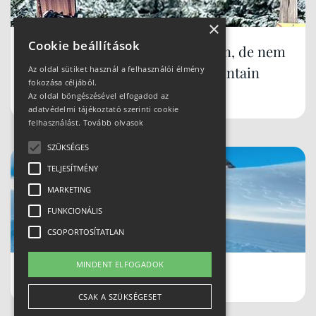
×
Cookie beállítások
Síparadicsom Lengyelországban, de nem
Zakopane... mi az? Szczyrk Mountain
Az oldal sütiket használ a felhasználói élmény
fokozása céljából.
Resort
Az oldal böngészésével elfogadod az
adatvédelmi tájékoztató szerinti cookie
felhasználást.
Tovább olvasok
SZÜKSÉGES
TELJESÍTMÉNY
MARKETING
FUNKCIONÁLIS
CSOPORTOSÍTATLAN
MINDENT ELFOGADOK
Schladmingban teleltünk
CSAK A SZÜKSÉGESET