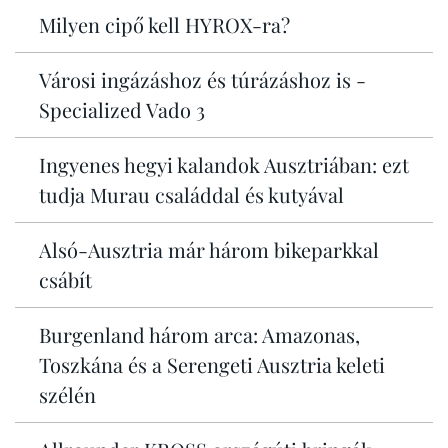
Milyen cipő kell HYROX-ra?
Városi ingázáshoz és túrázáshoz is -
Specialized Vado 3
Ingyenes hegyi kalandok Ausztriában: ezt
tudja Murau családdal és kutyával
Alsó-Ausztria már három bikeparkkal
csábít
Burgenland három arca: Amazonas,
Toszkána és a Serengeti Ausztria keleti
szélén