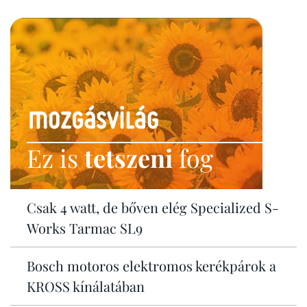
Ez is
tetszeni
fog
Csak 4 watt, de bőven elég Specialized S-
Works Tarmac SL9
Bosch motoros elektromos kerékpárok a
KROSS kínálatában