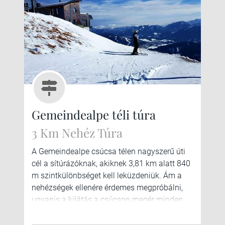
Gemeindealpe téli túra
3 Km Nehéz Túra
A Gemeindealpe csúcsa télen nagyszerű úti
cél a sítúrázóknak, akiknek 3,81 km alatt 840
m szintkülönbséget kell leküzdeniük. Ám a
nehézségek ellenére érdemes megpróbálni,
ugyanis a kilátás a csúcson megér minden
izzadságcseppet.