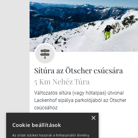
Sítúra az Ötscher csúcsára
5 Km Nehéz Túra
Változatós sítúra (vagy hótalpas) útvonal
Lackenhof sípálya parkolójából az Ötscher
csúcsához
×
Cookie beállítások
Az oldal sütiket használ a felhasználói élmény