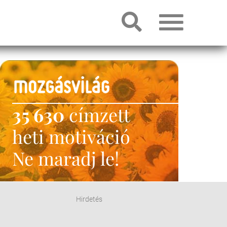
35 630
címzett
heti motiváció
Ne maradj le!
Hirdetés