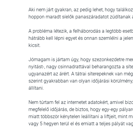
Aki nem járt gyakran, az pedig lehet, hogy találk
hoppon maradt síelők panaszáradatot zúdítanak 
A probléma létezik, a felháborodás a legtöbb esetb
hátrább kell lépni egyet és onnan szemlélni a jele
kicsit.
Jómagam is jártam úgy, hogy szezonkezdetre ment
nyitást-, nagy csinnadrattával beharangozta a síte
ugyanazért az árért. A tátrai síterepeknek van m
szerint gyakrabban van olyan időjárási körülmény, -
állítani.
Nem túrtam fel az internetet adatokért, amivel bi
megfelelő időjárás, de biztos, hogy egy-egy pályar
miatt többször kénytelen leállítani a liftjeit, mi
vagy 5 hegyen terül el és emiatt a teljes pályát vag