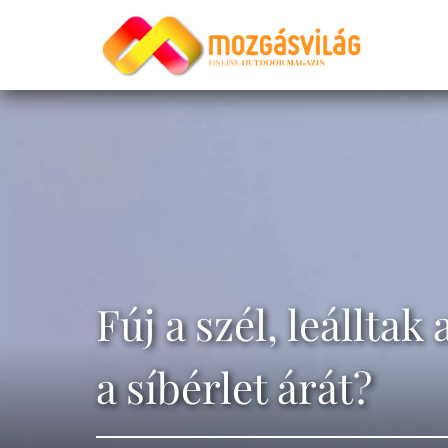
Fúj a szél, leálltak
a síbérlet árát?