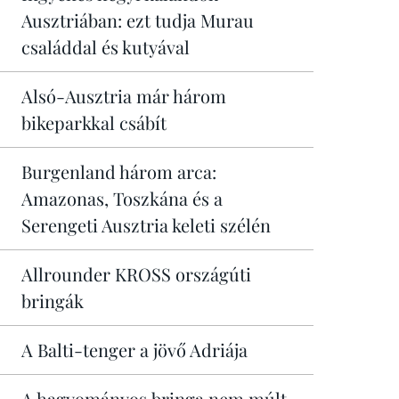
Ausztriában: ezt tudja Murau
családdal és kutyával
Alsó-Ausztria már három
bikeparkkal csábít
Burgenland három arca:
Amazonas, Toszkána és a
Serengeti Ausztria keleti szélén
Allrounder KROSS országúti
bringák
A Balti-tenger a jövő Adriája
A hagyományos bringa nem múlt