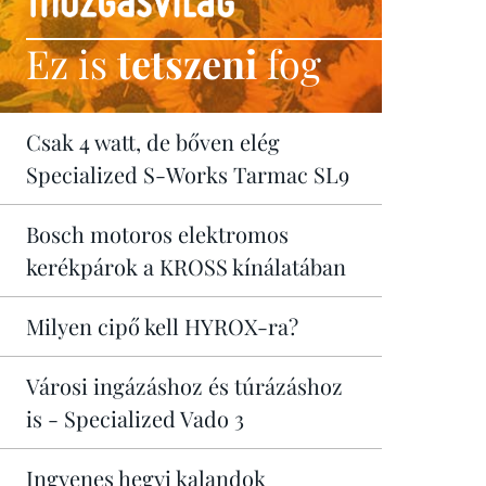
Ez is
tetszeni
fog
Csak 4 watt, de bőven elég
Specialized S-Works Tarmac SL9
Bosch motoros elektromos
kerékpárok a KROSS kínálatában
Milyen cipő kell HYROX-ra?
Városi ingázáshoz és túrázáshoz
is - Specialized Vado 3
Ingyenes hegyi kalandok