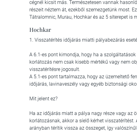
cégnél kicsit más. Természetesen vannak hasonló
részeit néztem át, ezekből szemezgetünk most. Ez 
Tátralomnic, Murau, Hochkar és az 5 síterepet is
Hochkar
1. Visszatérítés időjárás miatti pályabezárás eset
A 6.1-es pont kimondja, hogy ha a szolgáltatások
korlátozás nem csak kisebb mértékű vagy nem objek
visszatérítésre jogosult.
A 5.1-es pont tartalmazza, hogy az üzemeltető fen
időjárás, lavinaveszély vagy egyéb biztonsági oko
Mit jelent ez?
Ha az időjárás miatt a pálya nagy része vagy az 
korlátozásnak, akkor a síelő kérhet visszatérítés
arányban térítik vissza az összeget, így valószínű