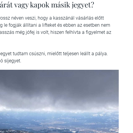
t árát vagy kapok másik jegyet?
rossz néven veszi, hogy a kasszánál vásárlás előtt
g le fogják állítani a lifteket és ebben az esetben nem
asszás még jófej is volt, hiszen felhívta a figyelmet az
yet tudtam csúszni, mielőtt teljesen leállt a pálya.
ó síjegyet.