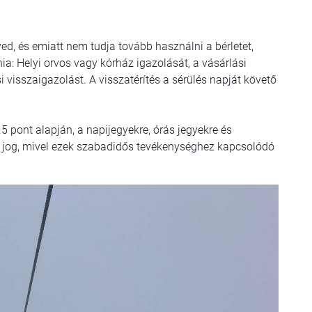
ved, és emiatt nem tudja tovább használni a bérletet,
nia: Helyi orvos vagy kórház igazolását, a vásárlási
i visszaigazolást. A visszatérítés a sérülés napját követő
4.5 pont alapján, a napijegyekre, órás jegyekre és
i jog, mivel ezek szabadidős tevékenységhez kapcsolódó