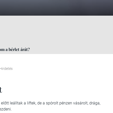
pom a bérlet árát?
Hirdetés
ft
 előtt leálltak a liftek, de a spórolt pénzen vásárolt, drága,
ezdeni.