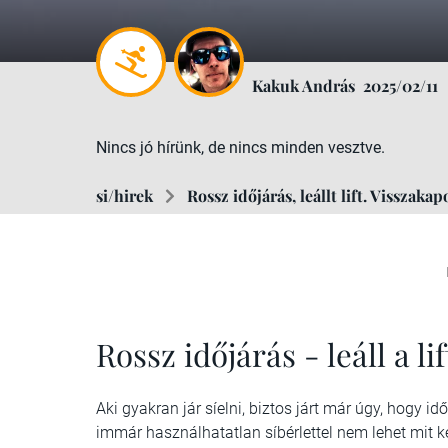
Kakuk András
2025/02/11
Nincs jó hírünk, de nincs minden vesztve.
si/hirek
Rossz időjárás, leállt lift. Visszaka
Rossz időjárás - leáll a li
Aki gyakran jár síelni, biztos járt már úgy, hogy idő
immár használhatatlan síbérlettel nem lehet mit k