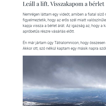
Leáll a lift. Visszakapom a bérle
Nemrégen láttam egy videót, amiben a fiatal síző 
figyelmeztetik, hogy az erős szél miatt valószínűle
kapja vissza a bérlet árát. Az igazság az, hogy a k
apróbetűs részre vásárlás előtt.
Én már jártam úgy Tátralomnicon, hogy összesen eg
Akkor ott, szó nélkül kaptam egy másik napra szól