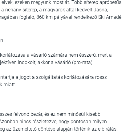
 elvek, ezeken megyünk most át. Több síterep apróbetűs
a néhány síterep, a magyarok által kedvelt Jasná,
 magában foglaló, 860 km pályával rendelkező Ski Amadé.
én
 korlátozása a vásárló számára nem ésszerű, mert a
tíven indokolt, akkor a vásárló (pro-rata)
ntartja a jogot a szolgáltatás korlátozására rossz
k miatt.
összes felvonó bezár, és ez nem minősül kisebb
t. Azonban nincs részletezve, hogy pontosan milyen
leg az üzemeltető döntése alapján történik az elbírálás.