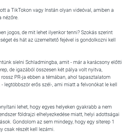
ozott a TikTokon vagy Instán olyan videóval, amiben a
a nézőre.
en jogos, de mit lehet ilyenkor tenni? Szokás szerint
nséget és hát az üzemeltető fejével is gondolkozni kell
ünk síelni Schladmingba, amit - már a karácsony előtti
rep, de igazából összesen két pálya volt nyitva,
ég rossz PR-ja ebben a témában, ahol tapasztalatom
 legtöbbször erős szél-, ami miatt a felvonókat le kell
zonyítani lehet, hogy egyes helyeken gyakrabb a nem
endszer földrajzi elhelyezkedése miatt, helyi adottságai
nt mások. Gondolom az sem mindegy, hogy egy síterep 1
y csak részét kell lezárni.