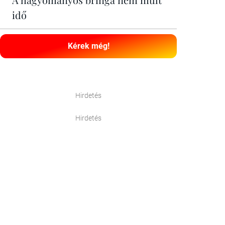
idő
Kérek még!
Hirdetés
Hirdetés