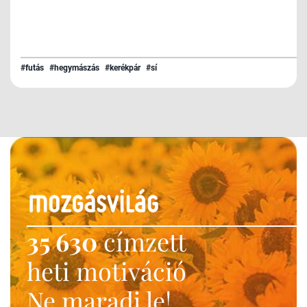
#futás
#hegymászás
#kerékpár
#sí
35 630
címzett
heti motiváció
Ne maradj le!