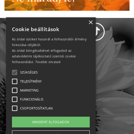
×
Cookie beállítások
Az oldal sütiket használ a felhasználói élmény
fokozása céljából.
Az oldal böngészésével elfogadod az
Adatvédelem
adatvédelmi tájékoztató szerinti cookie
felhasználást.
Tovább olvasok
Állásajánlatok
SZÜKSÉGES
TELJESÍTMÉNY
Impresszum-kapcsolat
MARKETING
Jogi nyilatkozat
FUNKCIONÁLIS
CSOPORTOSÍTATLAN
Rólunk
MINDENT ELFOGADOK
English