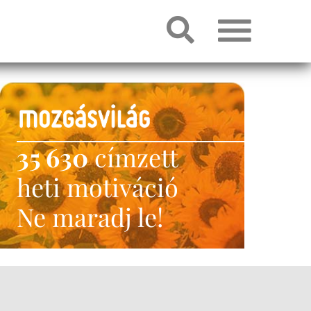
35 630
címzett
heti motiváció
Ne maradj le!