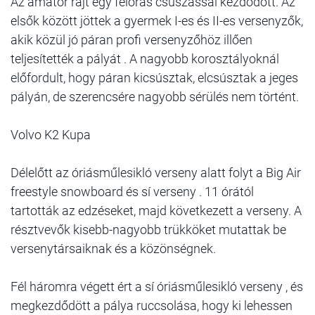
Az amatőr rajt egy félórás csúszással kezdődött. Az
elsők között jöttek a gyermek I-es és II-es versenyzők,
akik közül jó páran profi versenyzőhöz illően
teljesítették a pályát . A nagyobb korosztályoknál
előfordult, hogy páran kicsúsztak, elcsúsztak a jeges
pályán, de szerencsére nagyobb sérülés nem történt.
Volvo K2 Kupa
Délelőtt az óriásműlesikló verseny alatt folyt a Big Air
freestyle snowboard és sí verseny . 11 órától
tartották az edzéseket, majd következett a verseny. A
résztvevők kisebb-nagyobb trükköket mutattak be
versenytársaiknak és a közönségnek.
Fél háromra végett ért a sí óriásműlesikló verseny , és
megkezdődött a pálya ruccsolása, hogy ki lehessen