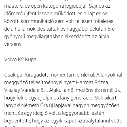
masters, és open kategória legjobbjai. Sajnos az
időmérő újfent lassan működött, és a rajt és cél
közötti kommunikáció sem volt teljesen tökéletes –
de a hullámok elcsitultak és nagyjából délután 5re
gyönyörű megvilágításban elkezdődött az alpin
verseny.
Volvo K2 Kupa
Csak pár kiragadott momentum emlékül: A lányoknál
meggyőző teljesítménnyel nyert Harmat Rózsa,
Viszlay Vanda előtt. Alakul a női mezőny és reméljük,
hogy felnő egy új alpinos lány generáció. Sok sikert
lányok! Németh Őrs új lapjával nagyon meggyőzően
ment, és egy ideig ő volt a leggyorsabb, aztán
bejelentette, hogy az egyik kaput szabálytalanul vette