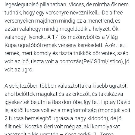
legeslegutolsó pillanatban. Vicces, de mintha ők nem
tudnák, hogy egy versenyre nevezni kell… De a free
versenyeken majdnem mindig ez a menetrend, és
aztán valahogy mindig megoldódik a helyzet. Ők
valahogy ilyenek.. A 17 fős mezőnyből és a Világ
Kupa ugratóból remek verseny kerekedett. Azért lett
remek, mert komoly és tiszta trükkök dörrentek, szép
volt az idő, tiszta volt a pontozás(Pei/ Sümi/ stico), jó
volt az ugró.
A selejtezőben többen választották a kisebb ugratót,
ahol belőtték magukat és az érkezőt, és taktikázva
igyekeztek bejutni a 8as döntőbe, így tett Liptay Dávid
is, akitől furcsa volt ez a megfontoltság (mondjuk volt
2 furcsa bemelegítő ugrása a nagy kidobón), de jól
állt neki. Koczka Geri volt még az, aki komolyakat
varázsolt a kis ugratón – Kocz cork5 -7.. Toma