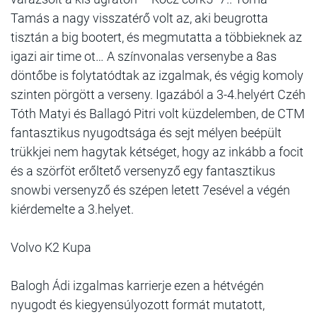
Tamás a nagy visszatérő volt az, aki beugrotta
tisztán a big bootert, és megmutatta a többieknek az
igazi air time ot… A színvonalas versenybe a 8as
döntőbe is folytatódtak az izgalmak, és végig komoly
szinten pörgött a verseny. Igazából a 3-4.helyért Czéh
Tóth Matyi és Ballagó Pitri volt küzdelemben, de CTM
fantasztikus nyugodtsága és sejt mélyen beépült
trükkjei nem hagytak kétséget, hogy az inkább a focit
és a szörföt erőltető versenyző egy fantasztikus
snowbi versenyző és szépen letett 7esével a végén
kiérdemelte a 3.helyet.
Volvo K2 Kupa
Balogh Ádi izgalmas karrierje ezen a hétvégén
nyugodt és kiegyensúlyozott formát mutatott,