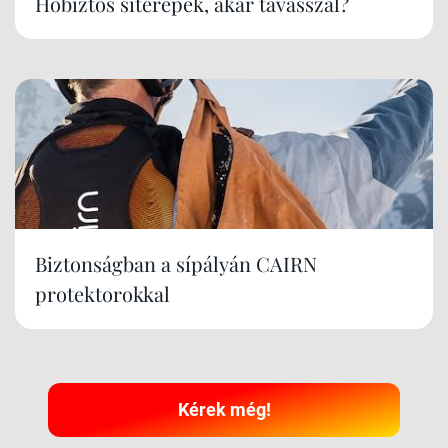
Hóbiztos síterepek, akár tavasszal?
Biztonságban a sípályán CAIRN
protektorokkal
Kérek még!