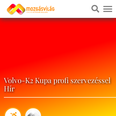
Volvo-K2 Kupa profi szervezéssel
Hír