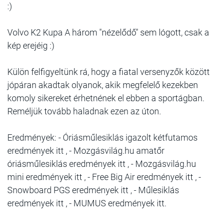
:)
Volvo K2 Kupa A három "nézelődő" sem lógott, csak a
kép erejéig :)
Külön felfigyeltünk rá, hogy a fiatal versenyzők között
jópáran akadtak olyanok, akik megfelelő kezekben
komoly sikereket érhetnének el ebben a sportágban.
Reméljük tovább haladnak ezen az úton.
Eredmények: - Óriásműlesiklás igazolt kétfutamos
eredmények itt , - Mozgásvilág.hu amatőr
óriásműlesiklás eredmények itt , - Mozgásvilág.hu
mini eredmények itt , - Free Big Air eredmények itt , -
Snowboard PGS eredmények itt , - Műlesiklás
eredmények itt , - MUMUS eredmények itt.