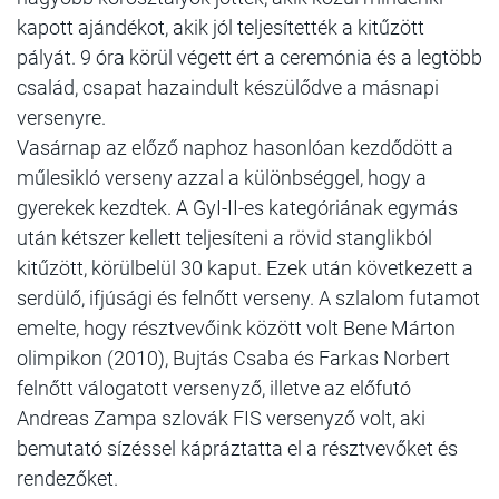
kapott ajándékot, akik jól teljesítették a kitűzött
pályát. 9 óra körül végett ért a ceremónia és a legtöbb
család, csapat hazaindult készülődve a másnapi
versenyre.
Vasárnap az előző naphoz hasonlóan kezdődött a
műlesikló verseny azzal a különbséggel, hogy a
gyerekek kezdtek. A GyI-II-es kategóriának egymás
után kétszer kellett teljesíteni a rövid stanglikból
kitűzött, körülbelül 30 kaput. Ezek után következett a
serdülő, ifjúsági és felnőtt verseny. A szlalom futamot
emelte, hogy résztvevőink között volt Bene Márton
olimpikon (2010), Bujtás Csaba és Farkas Norbert
felnőtt válogatott versenyző, illetve az előfutó
Andreas Zampa szlovák FIS versenyző volt, aki
bemutató sízéssel kápráztatta el a résztvevőket és
rendezőket.