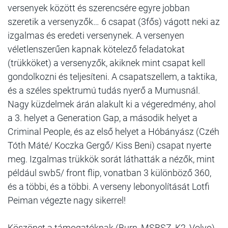
versenyek között és szerencsére egyre jobban
szeretik a versenyzők… 6 csapat (3fős) vágott neki az
izgalmas és eredeti versenynek. A versenyen
véletlenszerűen kapnak kötelező feladatokat
(trükköket) a versenyzők, akiknek mint csapat kell
gondolkozni és teljesíteni. A csapatszellem, a taktika,
és a széles spektrumú tudás nyerő a Mumusnál.
Nagy küzdelmek árán alakult ki a végeredmény, ahol
a 3. helyet a Generation Gap, a második helyet a
Criminal People, és az első helyet a Hóbányász (Czéh
Tóth Máté/ Koczka Gergő/ Kiss Beni) csapat nyerte
meg. Izgalmas trükkök sorát láthatták a nézők, mint
például swb5/ front flip, vonatban 3 különböző 360,
és a többi, és a többi. A verseny lebonyolítását Lotfi
Peiman végezte nagy sikerrel!
Köszönet a támogatóknak (Burn, MSBSZ, K2, Volvo)