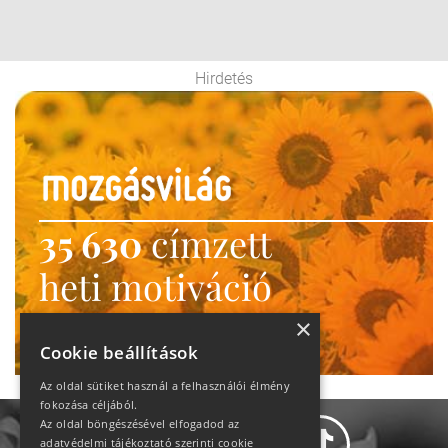
Hirdetés
35 630
címzett
heti motiváció
Ne maradj le!
×
Cookie beállítások
Az oldal sütiket használ a felhasználói élmény
fokozása céljából.
Az oldal böngészésével elfogadod az
adatvédelmi tájékoztató szerinti cookie