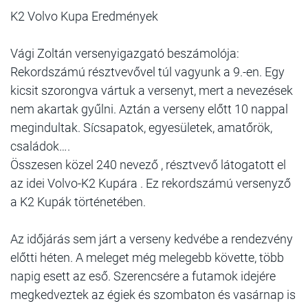
K2 Volvo Kupa Eredmények
Vági Zoltán versenyigazgató beszámolója:
Rekordszámú résztvevővel túl vagyunk a 9.-en. Egy
kicsit szorongva vártuk a versenyt, mert a nevezések
nem akartak gyűlni. Aztán a verseny előtt 10 nappal
megindultak. Sícsapatok, egyesületek, amatőrök,
családok….
Összesen közel 240 nevező , résztvevő látogatott el
az idei Volvo-K2 Kupára . Ez rekordszámú versenyző
a K2 Kupák történetében.
Az időjárás sem járt a verseny kedvébe a rendezvény
előtti héten. A meleget még melegebb követte, több
napig esett az eső. Szerencsére a futamok idejére
megkedveztek az égiek és szombaton és vasárnap is