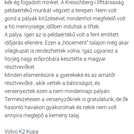
kék ég fogadott minket. A Kreischberg-i lifttársaság
példaértékű munkát végzett a terepen. Nem volt
gond a pályák kitűzésével, mindenhol megfelelő volt
a hó mennyisége, időben indultak a liftek.
A pálya. Igen az is példaértékű volt a fent említett
időjárás ellenére. Ezen a „hócement” talajon még akár
világkupát is rendezhettek volna. Igaz ugyanez a
hó/jég nagy erőpróbára késztette a magyar
résztvevőket.
Minden elismerésünk a gyerekeké és az amatőr
résztvevőké , akik vették a bátorságot, és
versenyeztek ezen a nem mindennapi pályán.
Természetesen a versenyzőknek is gratulálunk, de ők
hasonló havakon gyakorolnak és nekik nem volt
annyira meglepő a kemény talaj.
Volvo K2 Kupa