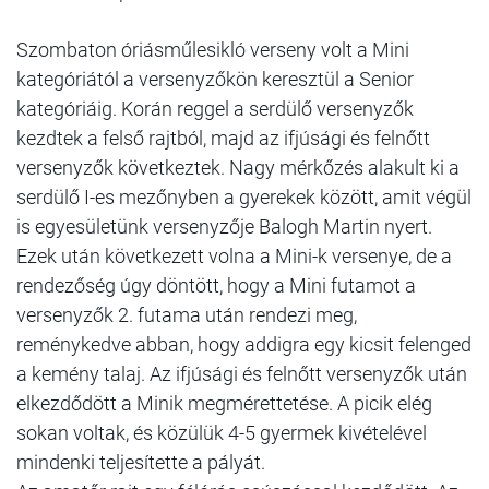
Szombaton óriásműlesikló verseny volt a Mini
kategóriától a versenyzőkön keresztül a Senior
kategóriáig. Korán reggel a serdülő versenyzők
kezdtek a felső rajtból, majd az ifjúsági és felnőtt
versenyzők következtek. Nagy mérkőzés alakult ki a
serdülő I-es mezőnyben a gyerekek között, amit végül
is egyesületünk versenyzője Balogh Martin nyert.
Ezek után következett volna a Mini-k versenye, de a
rendezőség úgy döntött, hogy a Mini futamot a
versenyzők 2. futama után rendezi meg,
reménykedve abban, hogy addigra egy kicsit felenged
a kemény talaj. Az ifjúsági és felnőtt versenyzők után
elkezdődött a Minik megmérettetése. A picik elég
sokan voltak, és közülük 4-5 gyermek kivételével
mindenki teljesítette a pályát.