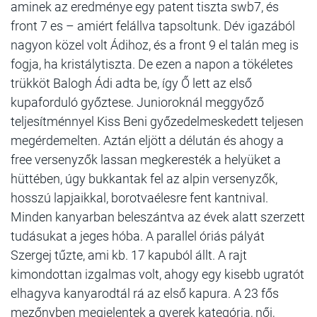
aminek az eredménye egy patent tiszta swb7, és
front 7 es – amiért felállva tapsoltunk. Dév igazából
nagyon közel volt Ádihoz, és a front 9 el talán meg is
fogja, ha kristálytiszta. De ezen a napon a tökéletes
trükköt Balogh Ádi adta be, így Ő lett az első
kupaforduló győztese. Junioroknál meggyőző
teljesítménnyel Kiss Beni győzedelmeskedett teljesen
megérdemelten. Aztán eljött a délután és ahogy a
free versenyzők lassan megkeresték a helyüket a
hüttében, úgy bukkantak fel az alpin versenyzők,
hosszú lapjaikkal, borotvaélesre fent kantnival.
Minden kanyarban beleszántva az évek alatt szerzett
tudásukat a jeges hóba. A parallel óriás pályát
Szergej tűzte, ami kb. 17 kapuból állt. A rajt
kimondottan izgalmas volt, ahogy egy kisebb ugratót
elhagyva kanyarodtál rá az első kapura. A 23 fős
mezőnyben megjelentek a gyerek kategória, női,