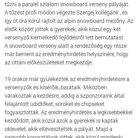
tűzni a paralel szlalom snowboard verseny pályáját.
A tűzést profi módon végezte Szergej kollégánk , és
így öt óra körül rajtolt az alpin snowboard mezőny. Az
elsők között jöttek a gyerekek, akik közül egy-két
versenyző kiemelkedő fejlődésről tett bemutatást.
A snowboard verseny alatt a rendezőség egy része
már bement az eredményhirdetés helyszínére, hogy
az ottani előkészületeket megkezdje.
19 órakor már gyülekeztek az eredményhirdetésre a
versenyzők és kísérőik, barátaik. Miközben
várakoztak a kezdésre, addig a szponzoraink által
felajánlott üdidtőket, söröket és chipseket
fogyasztották. Az eredményhirdetés a legkisebbekkel
kezdődött, akik közül azok a gyerekek is kaptak
oklevelet, akik eltévesztették a pályát. Majd a
nagyobb korosztályok jöttek, akik közül mindenki