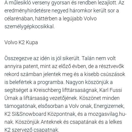
A műlesikló verseny gyorsan és rendben lezajlott. Az
eredményhirdetésre negyed háromkor került sor a
célarénában, háttérben a legújabb Volvo
személygépkocsikkal.
Volvo K2 Kupa
Összegezve az idén is jól sikerült. Talán nem volt
annyira patent, mint az előző évben, de a résztvevők
rekord számban jelentek meg és a kisebb csúszások
is belefértek a programba. Nagyon köszönjük a
segítséget a Kreischberg lifttársaságnak, Karl Fussi
Úrnak a liftársaság vezetőjének. Köszönet minden
támogatónak, elsősorban a Volv onak, Energizernek,
K2 Sí&Snowboard Központnak, és a mozgasvilag.hu-
nak. Köszönjük Anteknek és csapatának és a lelkes
K2 szervező csapatnak.