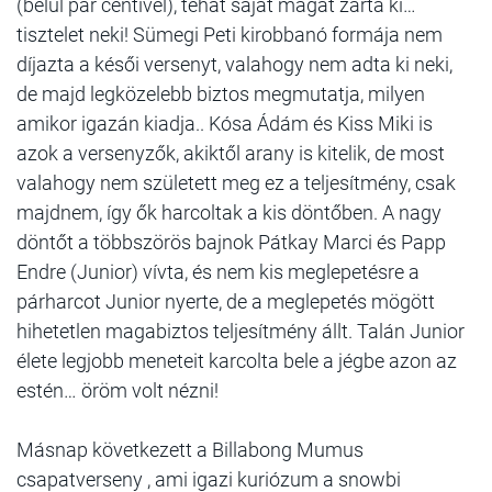
(belül pár centivel), tehát saját magát zárta ki…
tisztelet neki! Sümegi Peti kirobbanó formája nem
díjazta a késői versenyt, valahogy nem adta ki neki,
de majd legközelebb biztos megmutatja, milyen
amikor igazán kiadja.. Kósa Ádám és Kiss Miki is
azok a versenyzők, akiktől arany is kitelik, de most
valahogy nem született meg ez a teljesítmény, csak
majdnem, így ők harcoltak a kis döntőben. A nagy
döntőt a többszörös bajnok Pátkay Marci és Papp
Endre (Junior) vívta, és nem kis meglepetésre a
párharcot Junior nyerte, de a meglepetés mögött
hihetetlen magabiztos teljesítmény állt. Talán Junior
élete legjobb meneteit karcolta bele a jégbe azon az
estén… öröm volt nézni!
Másnap következett a Billabong Mumus
csapatverseny , ami igazi kuriózum a snowbi