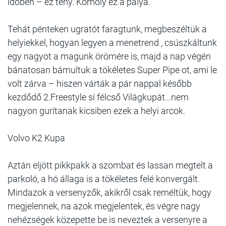
időben – ez tény. Komoly ez a pálya.
Tehát pénteken ugratót faragtunk, megbeszéltük a
helyiekkel, hogyan legyen a menetrend , csúszkáltunk
egy nagyot a magunk örömére is, majd a nap végén
bánatosan bámultuk a tökéletes Super Pipe ot, ami le
volt zárva – hiszen várták a pár nappal később
kezdődő 2.Freestyle sí félcső Világkupát…nem
nagyon gurítanak kicsiben ezek a helyi arcok.
Volvo K2 Kupa
Aztán eljött pikkpakk a szombat és lassan megtelt a
parkoló, a hó állaga is a tökéletes felé konvergált.
Mindazok a versenyzők, akikről csak reméltük, hogy
megjelennek, na azok megjelentek, és végre nagy
nehézségek közepette be is neveztek a versenyre a