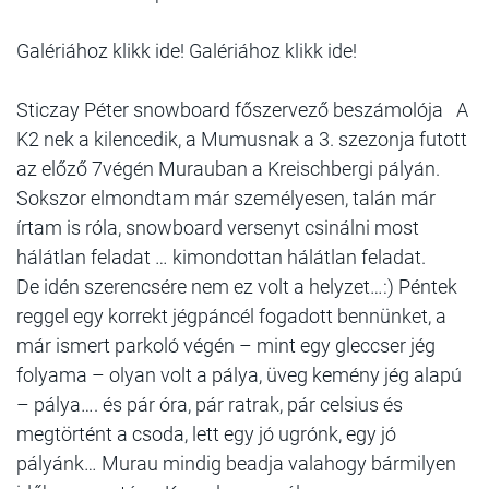
Galériához klikk ide! Galériához klikk ide!
Sticzay Péter snowboard főszervező beszámolója A
K2 nek a kilencedik, a Mumusnak a 3. szezonja futott
az előző 7végén Murauban a Kreischbergi pályán.
Sokszor elmondtam már személyesen, talán már
írtam is róla, snowboard versenyt csinálni most
hálátlan feladat … kimondottan hálátlan feladat.
De idén szerencsére nem ez volt a helyzet…:) Péntek
reggel egy korrekt jégpáncél fogadott bennünket, a
már ismert parkoló végén – mint egy gleccser jég
folyama – olyan volt a pálya, üveg kemény jég alapú
– pálya…. és pár óra, pár ratrak, pár celsius és
megtörtént a csoda, lett egy jó ugrónk, egy jó
pályánk… Murau mindig beadja valahogy bármilyen