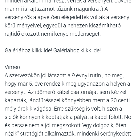
minden alkalommal részt vettek a versenyen. Jövőre
már mi is rajtszámot tűzünk magunkra :) A
versenyzők alapvetően elégedettek voltak a verseny
körülményeivel, egyedül a nehezen kiszámítható
rajtidő okozott némi kényelmetlenséget.
Galériához klikk ide! Galériához klikk ide!
Vimeo
A szervezőkön jól látszott a 9 évnyi rutin , no meg,
hogy már 5. éve rendezik meg ugyanazon a helyen a
versenyt. Az időmérő kábel csatornáját sem kézzel
kaparták, láncfűrésszel könnyebben ment a 30 centi
mély árok kivágása. Erre szükség is volt, hiszen a
síelők könnyen kikoptatják a pályát a kábel fölött. No
és persze nem a jól megszokott "egy dolgozik, öten
nézik" stratégiát alkalmazták, mindenki serénykedett