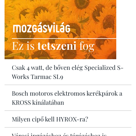
Ez is
tetszeni
fog
Csak 4 watt, de bőven elég Specialized S-
Works Tarmac SL9
Bosch motoros elektromos kerékpárok a
KROSS kínálatában
Milyen cipő kell HYROX-ra?
Városi ingázáshoz és túrázáshoz is -