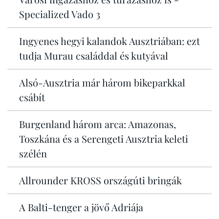
Specialized Vado 3
Ingyenes hegyi kalandok Ausztriában: ezt
tudja Murau családdal és kutyával
Alsó-Ausztria már három bikeparkkal
csábít
Burgenland három arca: Amazonas,
Toszkána és a Serengeti Ausztria keleti
szélén
Allrounder KROSS országúti bringák
A Balti-tenger a jövő Adriája