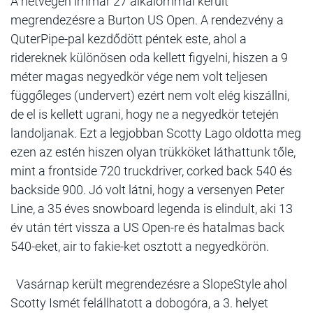
A hétvégén immár 27 alkalommal került
megrendezésre a Burton US Open. A rendezvény a
QuterPipe-pal kezdődött péntek este, ahol a
ridereknek különösen oda kellett figyelni, hiszen a 9
méter magas negyedkör vége nem volt teljesen
függőleges (undervert) ezért nem volt elég kiszállni,
de el is kellett ugrani, hogy ne a negyedkör tetején
landoljanak. Ezt a legjobban Scotty Lago oldotta meg
ezen az estén hiszen olyan trükköket láthattunk tőle,
mint a frontside 720 truckdriver, corked back 540 és
backside 900. Jó volt látni, hogy a versenyen Peter
Line, a 35 éves snowboard legenda is elindult, aki 13
év után tért vissza a US Open-re és hatalmas back
540-eket, air to fakie-ket osztott a negyedkörön.
Vasárnap került megrendezésre a SlopeStyle ahol
Scotty Ismét felállhatott a dobogóra, a 3. helyet