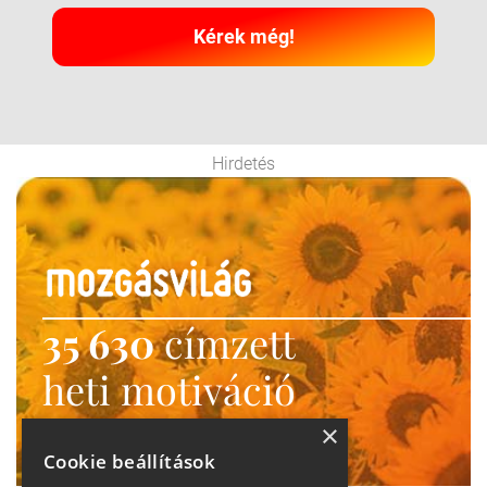
Kérek még!
Hirdetés
35 630
címzett
heti motiváció
Ne maradj le!
×
Cookie beállítások