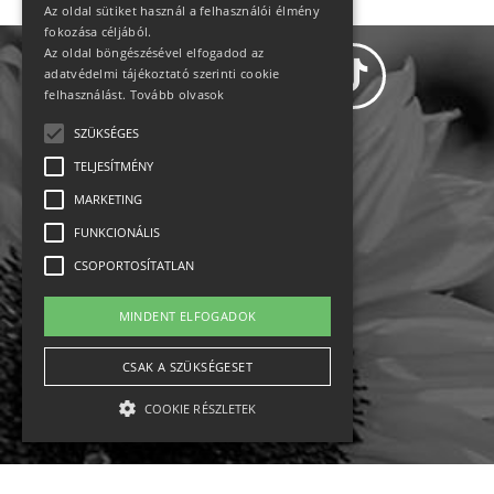
Az oldal sütiket használ a felhasználói élmény
fokozása céljából.
Az oldal böngészésével elfogadod az
adatvédelmi tájékoztató szerinti cookie
felhasználást.
Tovább olvasok
SZÜKSÉGES
Adatvédelem
TELJESÍTMÉNY
MARKETING
Állásajánlatok
FUNKCIONÁLIS
Impresszum-kapcsolat
CSOPORTOSÍTATLAN
Jogi nyilatkozat
MINDENT ELFOGADOK
Rólunk
CSAK A SZÜKSÉGESET
COOKIE RÉSZLETEK
English
Ebike
Osztrák sípályák
Magyar sípályák
Szükséges
Teljesítmény
Marketing