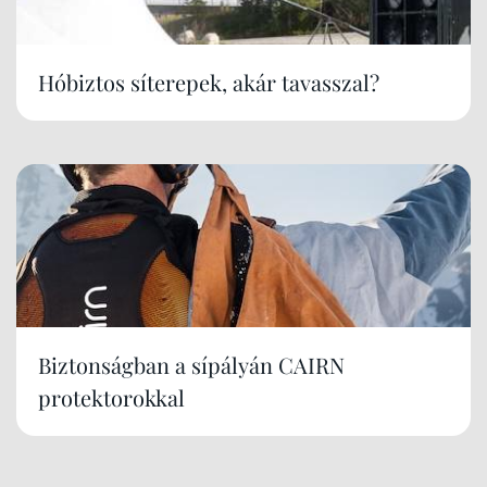
Hóbiztos síterepek, akár tavasszal?
Biztonságban a sípályán CAIRN
protektorokkal