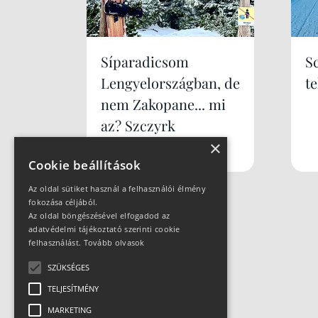
Síparadicsom
S
Lengyelországban, de
te
nem Zakopane... mi
az? Szczyrk
×
Mountain Resort
Cookie beállítások
Az oldal sütiket használ a felhasználói élmény
fokozása céljából.
Az oldal böngészésével elfogadod az
adatvédelmi tájékoztató szerinti cookie
felhasználást.
Tovább olvasok
SZÜKSÉGES
TELJESÍTMÉNY
MARKETING