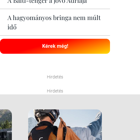
A Balti-tenger a jövő Adriája
A hagyományos bringa nem múlt
idő
Kérek még!
Hirdetés
Hirdetés