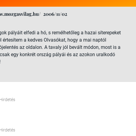
w.mozgasvilag.hu/
2006/11/02
k pályáit elfedi a hó, s remélhetőleg a hazai síterepeket
 értesítem a kedves Olvasókat, hogy a mai naptól
jelentés az oldalon. A tavaly jól bevált módon, most is a
csak egy konkrét ország pályái és az azokon uralkodó
!
Hirdetés
Hirdetés