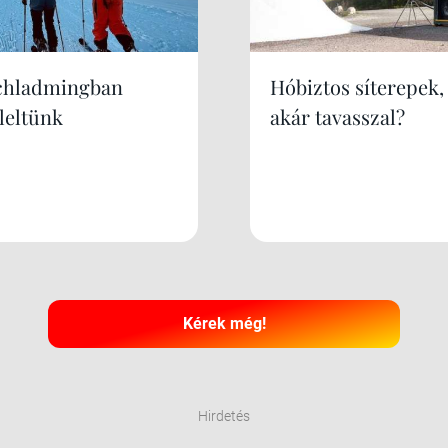
chladmingban
Hóbiztos síterepek,
leltünk
akár tavasszal?
Kérek még!
Hirdetés