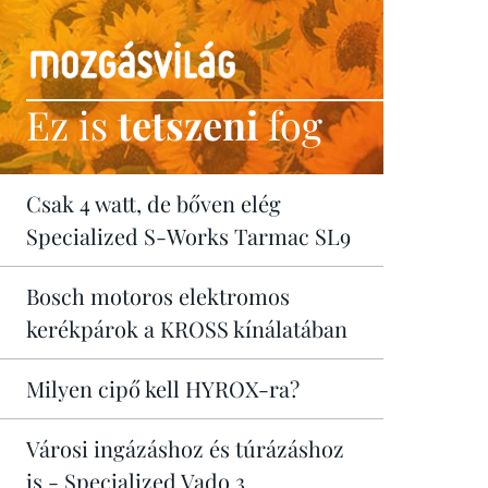
Ez is
tetszeni
fog
Csak 4 watt, de bőven elég
Specialized S-Works Tarmac SL9
Bosch motoros elektromos
kerékpárok a KROSS kínálatában
Milyen cipő kell HYROX-ra?
Városi ingázáshoz és túrázáshoz
is - Specialized Vado 3