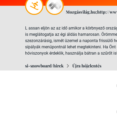
Mozgásvilág.hu;http://ww
L assan eljön az az idő amikor a körbnyező országo
is meglátogatja az égi áldás hamarosan. Örömmel
szezonzárásig, ismét üzemel a naponta frissülő hó
sípályák menüpontnál lehet megtekinteni. Ha Önt 
hóviszonyok érdeklik, használja bátran a szűrőt is
si-snowboard/hirek
Újra hójelentés