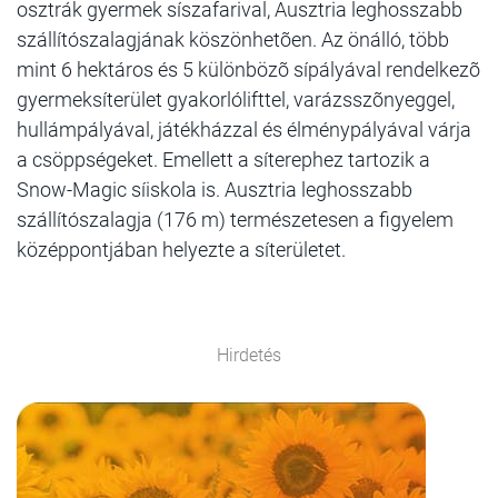
osztrák gyermek síszafarival, Ausztria leghosszabb
szállítószalagjának köszönhetõen. Az önálló, több
mint 6 hektáros és 5 különbözõ sípályával rendelkezõ
gyermeksíterület gyakorlólifttel, varázsszõnyeggel,
hullámpályával, játékházzal és élménypályával várja
a csöppségeket. Emellett a síterephez tartozik a
Snow-Magic síiskola is. Ausztria leghosszabb
szállítószalagja (176 m) természetesen a figyelem
középpontjában helyezte a síterületet.
Hirdetés