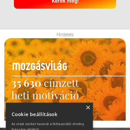
Kérek még!
Hirdetés
35 630
címzett
heti motiváció
Ne maradj le!
×
Cookie beállítások
Az oldal sütiket használ a felhasználói élmény
fokozása céljából.