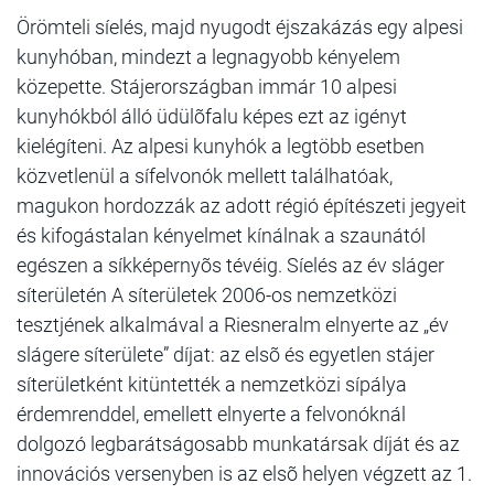
Örömteli síelés, majd nyugodt éjszakázás egy alpesi
kunyhóban, mindezt a legnagyobb kényelem
közepette. Stájerországban immár 10 alpesi
kunyhókból álló üdülõfalu képes ezt az igényt
kielégíteni. Az alpesi kunyhók a legtöbb esetben
közvetlenül a sífelvonók mellett találhatóak,
magukon hordozzák az adott régió építészeti jegyeit
és kifogástalan kényelmet kínálnak a szaunától
egészen a síkképernyõs tévéig. Síelés az év sláger
síterületén A síterületek 2006-os nemzetközi
tesztjének alkalmával a Riesneralm elnyerte az „év
slágere síterülete” díjat: az elsõ és egyetlen stájer
síterületként kitüntették a nemzetközi sípálya
érdemrenddel, emellett elnyerte a felvonóknál
dolgozó legbarátságosabb munkatársak díját és az
innovációs versenyben is az elsõ helyen végzett az 1.