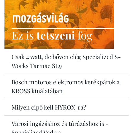
Ez is
tetszeni
fog
Csak 4 watt, de bőven elég Specialized S-
Works Tarmac SL9
Bosch motoros elektromos kerékpárok a
KROSS kínálatában
Milyen cipő kell HYROX-ra?
Városi ingázáshoz és túrázáshoz is -
Specialized Vado 3