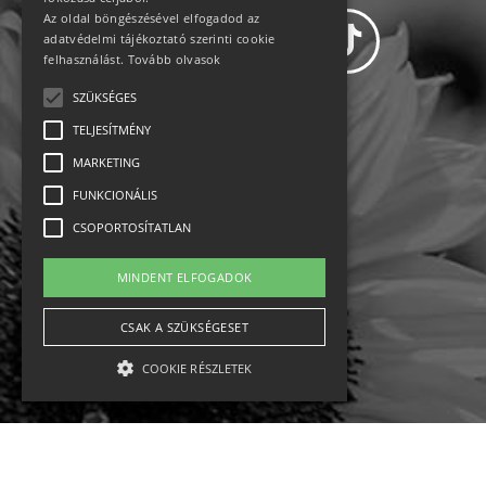
Az oldal böngészésével elfogadod az
adatvédelmi tájékoztató szerinti cookie
felhasználást.
Tovább olvasok
SZÜKSÉGES
Adatvédelem
TELJESÍTMÉNY
MARKETING
Állásajánlatok
FUNKCIONÁLIS
Impresszum-kapcsolat
CSOPORTOSÍTATLAN
Jogi nyilatkozat
MINDENT ELFOGADOK
Rólunk
CSAK A SZÜKSÉGESET
COOKIE RÉSZLETEK
English
Ebike
Osztrák sípályák
Magyar sípályák
Szükséges
Teljesítmény
Marketing
Funkcionális
Csoportosítatlan