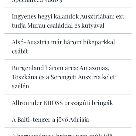
Ingyenes hegyi kalandok Ausztriában: ezt
tudja Murau családdal és kutyával
Alsó-Ausztria már három bikeparkkal
csábít
Burgenland három arca: Amazonas,
Toszkána és a Serengeti Ausztria keleti
szélén
Allrounder KROSS országúti bringák
A Balti-tenger a jövő Adriája
A hagyományos bringa nem múlt idő