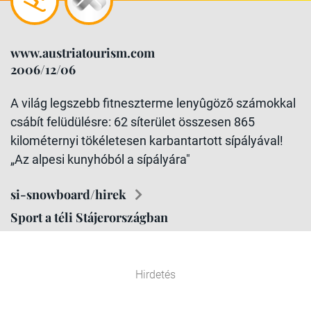
www.austriatourism.com
2006/12/06
A világ legszebb fitneszterme lenyûgözõ számokkal
csábít felüdülésre: 62 síterület összesen 865
kilométernyi tökéletesen karbantartott sípályával!
„Az alpesi kunyhóból a sípályára"
si-snowboard/hirek
Sport a téli Stájerországban
Hirdetés